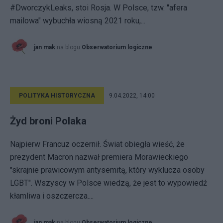
#DworczykLeaks, stoi Rosja. W Polsce, tzw. "afera
mailowa" wybuchła wiosną 2021 roku,...
jan mak
na blogu
Obserwatorium logiczne
POLITYKA HISTORYCZNA
9.04.2022, 14:00
Żyd broni Polaka
Najpierw Francuz oczernił. Świat obiegła wieść, że
prezydent Macron nazwał premiera Morawieckiego
"skrajnie prawicowym antysemitą, który wyklucza osoby
LGBT". Wszyscy w Polsce wiedzą, że jest to wypowiedź
kłamliwa i oszczercza....
jan mak
na blogu
Obserwatorium logiczne