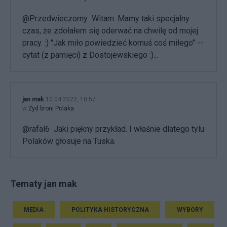
@Przedwieczorny Witam. Mamy taki specjalny
czas, że zdołałem się oderwać na chwilę od mojej
pracy. :) "Jak miło powiedzieć komuś coś miłego" --
cytat (z pamięci) z Dostojewskiego :)...
jan mak
10.04.2022, 10:57
w
Żyd broni Polaka
@rafal6 Jaki piękny przykład. I właśnie dlatego tylu
Polaków głosuje na Tuska.
Tematy jan mak
MEDIA
POLITYKA HISTORYCZNA
WYBORY