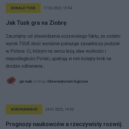
DONALD TUSK
17.02.2022, 15:54
Jak Tusk gra na Ziobrę
Zacznijmy od stwierdzenia oczywistego faktu, że ostatni
wyrok TSUE dość wyraźnie pokazuje zasadniczy podział
w Polsce. Ci, którym na sercu leżą idee wolności i
niepodległości Polski, upatrują w nim kolejny krok na
drodze odbierania...
jan mak
na blogu
Obserwatorium logiczne
KORONAWIRUS
24.01.2022, 19:33
Prognozy naukowców a rzeczywisty rozwój