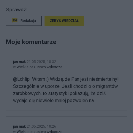
Sprawdź:
Redakcja
ŻEBYŚ WIEDZIAŁ
Moje komentarze
jan mak
21.05.2025, 18:32
w
Wielkie oszustwo wyborcze
@Lchlip Witam :) Widzę, że Pan jest nieśmiertelny!
Szczególnie w uporze. Jesłi chodzi o o migrantów
zarobkowych, to statystyki pokazują, że dziś
wydaje się niewiele mniej pozwoleń na...
jan mak
21.05.2025, 18:26
w
Wielkie oszustwo wyborcze