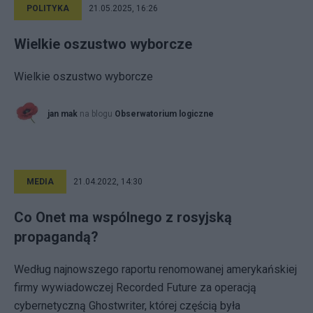
POLITYKA
21.05.2025, 16:26
Wielkie oszustwo wyborcze
Wielkie oszustwo wyborcze
jan mak
na blogu
Obserwatorium logiczne
MEDIA
21.04.2022, 14:30
Co Onet ma wspólnego z rosyjską
propagandą?
Według najnowszego raportu renomowanej amerykańskiej
firmy wywiadowczej Recorded Future za operacją
cybernetyczną Ghostwriter, której częścią była