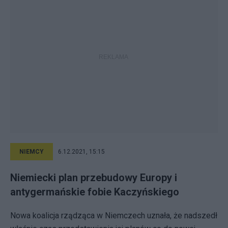
NIEMCY
6.12.2021, 15:15
Niemiecki plan przebudowy Europy i
antygermańskie fobie Kaczyńskiego
Nowa koalicja rządząca w Niemczech uznała, że nadszedł