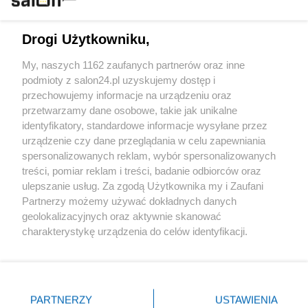
Technologie
Drogi Użytkowniku,
Sport
My, naszych 1162 zaufanych partnerów oraz inne
podmioty z salon24.pl uzyskujemy dostęp i
Społeczeństwo
przechowujemy informacje na urządzeniu oraz
przetwarzamy dane osobowe, takie jak unikalne
Kultura
identyfikatory, standardowe informacje wysyłane przez
urządzenie czy dane przeglądania w celu zapewniania
spersonalizowanych reklam, wybór spersonalizowanych
treści, pomiar reklam i treści, badanie odbiorców oraz
ulepszanie usług. Za zgodą Użytkownika my i Zaufani
X
Facebook
Instagram
Youtube
Partnerzy możemy używać dokładnych danych
geolokalizacyjnych oraz aktywnie skanować
charakterystykę urządzenia do celów identyfikacji.
Web Content Media sp. z o. o. © 2022
Ponieważ cenimy Twoją prywatność, prosimy o zgodę na
korzystanie z tych technologii poprzez kliknięcie
„Akceptuję”. Zgoda jest dobrowolna i zawsze możesz ją
Pomoc
O nas
Praca
Reklama
Kontakt
zmienić/wycofać klikając przycisk ustawień prywatności
PARTNERZY
USTAWIENIA