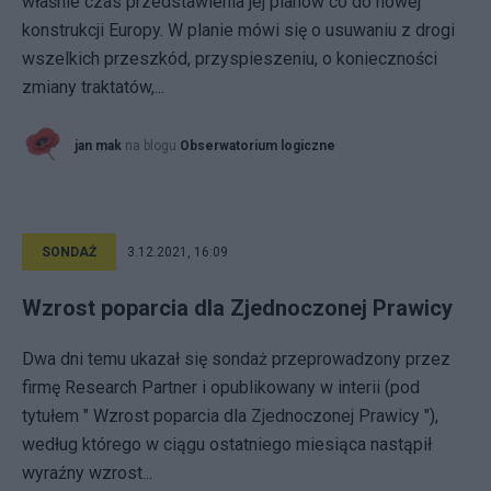
właśnie czas przedstawienia jej planów co do nowej
konstrukcji Europy. W planie mówi się o usuwaniu z drogi
wszelkich przeszkód, przyspieszeniu, o konieczności
zmiany traktatów,...
jan mak
na blogu
Obserwatorium logiczne
SONDAŻ
3.12.2021, 16:09
Wzrost poparcia dla Zjednoczonej Prawicy
Dwa dni temu ukazał się sondaż przeprowadzony przez
firmę Research Partner i opublikowany w interii (pod
tytułem " Wzrost poparcia dla Zjednoczonej Prawicy "),
według którego w ciągu ostatniego miesiąca nastąpił
wyraźny wzrost...