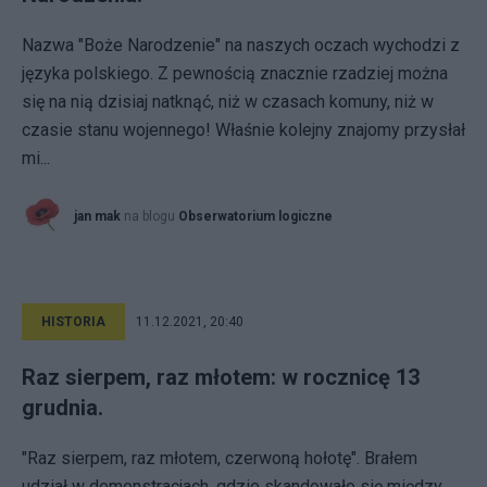
Nazwa "Boże Narodzenie" na naszych oczach wychodzi z
języka polskiego. Z pewnością znacznie rzadziej można
się na nią dzisiaj natknąć, niż w czasach komuny, niż w
czasie stanu wojennego! Właśnie kolejny znajomy przysłał
mi...
jan mak
na blogu
Obserwatorium logiczne
HISTORIA
11.12.2021, 20:40
Raz sierpem, raz młotem: w rocznicę 13
grudnia.
"Raz sierpem, raz młotem, czerwoną hołotę". Brałem
udział w demonstracjach, gdzie skandowało się między