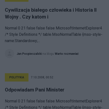
Cywilizacja białego człowieka i Historia II
Wojny . Czy katom i
Normal 0 21 false false false MicrosoftInternetExplorer4
/* Style Definitions */ table.MsoNormalTable {mso-style-
name:Standardowy;...
Jan Pospieszalski
na blogu
Warto rozmawiać
POLITYKA
7.10.2008, 00:52
Odpowiadam Pani Minister
Normal 0 21 false false false MicrosoftInternetExplorer4
/* Style Definitions */ table.MsoNormalTable {mso-style-