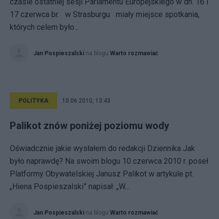
czasie ostatniej sesji Parlamentu Europejskiego w dn. 16 i
17 czerwca br. w Strasburgu miały miejsce spotkania,
których celem było...
Jan Pospieszalski
na blogu
Warto rozmawiać
POLITYKA
10.06.2010, 13:43
Palikot znów poniżej poziomu wody
Oświadcznie jakie wysłałem do redakcji Dziennika Jak
było naprawdę? Na swoim blogu 10 czerwca 2010 r. poseł
Platformy Obywatelskiej Janusz Palikot w artykule pt.
„Hiena Pospieszalski” napisał: „W...
Jan Pospieszalski
na blogu
Warto rozmawiać