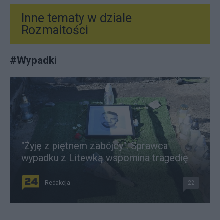
Inne tematy w dziale
Rozmaitości
#
Wypadki
"Żyję z piętnem zabójcy". Sprawca
wypadku z Litewką wspomina tragedię
Redakcja
22