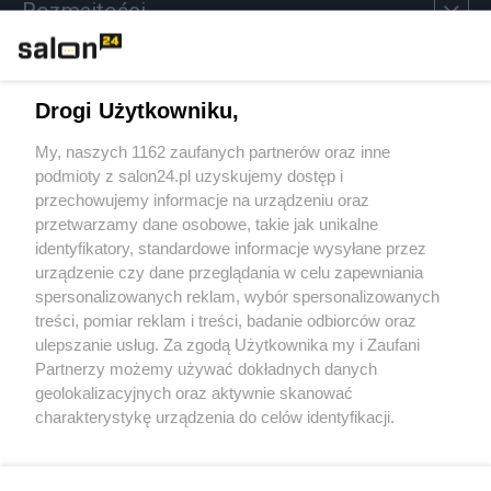
Rozmaitości
Technologie
Drogi Użytkowniku,
Sport
My, naszych 1162 zaufanych partnerów oraz inne
podmioty z salon24.pl uzyskujemy dostęp i
Społeczeństwo
przechowujemy informacje na urządzeniu oraz
przetwarzamy dane osobowe, takie jak unikalne
Kultura
identyfikatory, standardowe informacje wysyłane przez
urządzenie czy dane przeglądania w celu zapewniania
spersonalizowanych reklam, wybór spersonalizowanych
treści, pomiar reklam i treści, badanie odbiorców oraz
ulepszanie usług. Za zgodą Użytkownika my i Zaufani
X
Facebook
Instagram
Youtube
Partnerzy możemy używać dokładnych danych
geolokalizacyjnych oraz aktywnie skanować
charakterystykę urządzenia do celów identyfikacji.
Web Content Media sp. z o. o. © 2022
Ponieważ cenimy Twoją prywatność, prosimy o zgodę na
korzystanie z tych technologii poprzez kliknięcie
„Akceptuję”. Zgoda jest dobrowolna i zawsze możesz ją