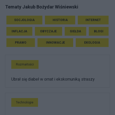
Tematy Jakub Bożydar Wiśniewski
SOCJOLOGIA
HISTORIA
INTERNET
INFLACJA
OBYCZAJE
GIEŁDA
BLOGI
PRAWO
INNOWACJE
EKOLOGIA
Rozmaitości
Ubrał się diabeł w ornat i ekskomuniką straszy
Technologie