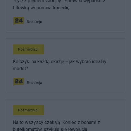
"Żyję z piętnem zabójcy". Sprawca wypadku z
Litewką wspomina tragedię
Redakcja
Rozmaitości
Kolczyki na każdą okazję – jak wybrać idealny
model?
Redakcja
Rozmaitości
Na to wszyscy czekają. Koniec z bonami z
butelkomatów, szykuje się rewolucja