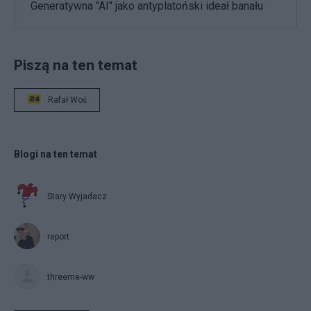
Generatywna "AI" jako antyplatoński ideał banału
Piszą na ten temat
Rafał Woś
Blogi na ten temat
Stary Wyjadacz
report
threeme-ww