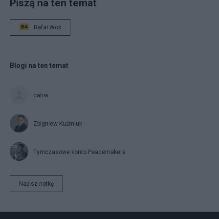
Piszą na ten temat
Rafał Woś
Blogi na ten temat
catrw
Zbigniew Kuźmiuk
Tymczasowe konto Peacemakera
Napisz notkę