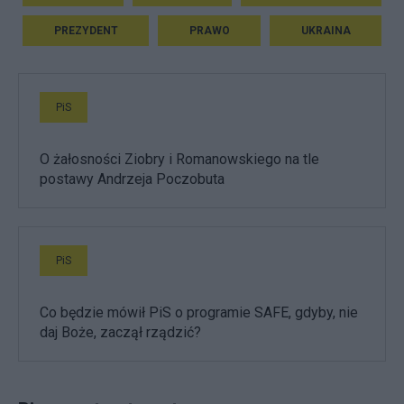
PREZYDENT
PRAWO
UKRAINA
PiS
O żałosności Ziobry i Romanowskiego na tle
postawy Andrzeja Poczobuta
PiS
Co będzie mówił PiS o programie SAFE, gdyby, nie
daj Boże, zaczął rządzić?