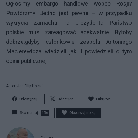
Ogłosimy embargo handlowe wobec Rosji?
Powtórzmy: Jedno jest pewne – w przypadku
wykrycia zamachu na prezydenta Państwo
polskie musi zareagować adekwatnie. Byłoby
dobrze,gdyby członkowie zespołu Antoniego
Macierewicza wiedzieli jak. I powiedzieli o tym
opinii publicznej.
Autor: Jan Filip Libicki
Udostępnij
Udostępnij
Lubię to!
Skomentuj
156
Obserwuj notkę
O mnie