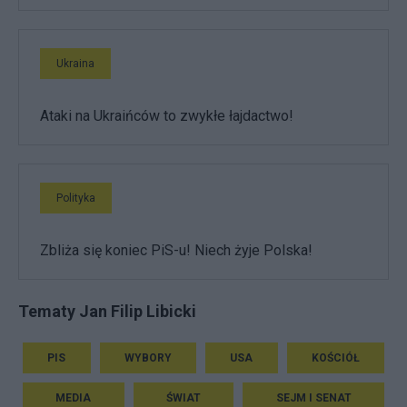
Ukraina
Ataki na Ukraińców to zwykłe łajdactwo!
Polityka
Zbliża się koniec PiS-u! Niech żyje Polska!
Tematy Jan Filip Libicki
PIS
WYBORY
USA
KOŚCIÓŁ
MEDIA
ŚWIAT
SEJM I SENAT