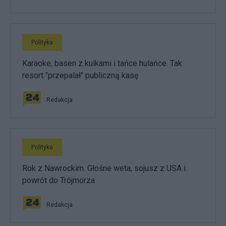
Polityka
Karaoke, basen z kulkami i tańce hulańce. Tak
resort "przepalał" publiczną kasę
Redakcja
Polityka
Rok z Nawrockim. Głośne weta, sojusz z USA i
powrót do Trójmorza
Redakcja