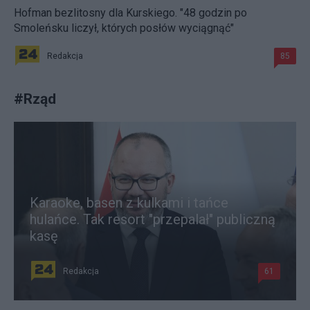
Hofman bezlitosny dla Kurskiego. "48 godzin po
Smoleńsku liczył, których posłów wyciągnąć"
Redakcja
85
#
Rząd
Karaoke, basen z kulkami i tańce
hulańce. Tak resort "przepalał" publiczną
kasę
Redakcja
61