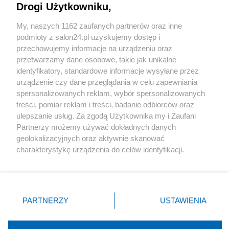
Drogi Użytkowniku,
Sport
My, naszych 1162 zaufanych partnerów oraz inne
podmioty z salon24.pl uzyskujemy dostęp i
Społeczeństwo
przechowujemy informacje na urządzeniu oraz
przetwarzamy dane osobowe, takie jak unikalne
Kultura
identyfikatory, standardowe informacje wysyłane przez
urządzenie czy dane przeglądania w celu zapewniania
spersonalizowanych reklam, wybór spersonalizowanych
treści, pomiar reklam i treści, badanie odbiorców oraz
ulepszanie usług. Za zgodą Użytkownika my i Zaufani
X
Facebook
Instagram
Youtube
Partnerzy możemy używać dokładnych danych
geolokalizacyjnych oraz aktywnie skanować
charakterystykę urządzenia do celów identyfikacji.
Web Content Media sp. z o. o. © 2022
Ponieważ cenimy Twoją prywatność, prosimy o zgodę na
korzystanie z tych technologii poprzez kliknięcie
„Akceptuję”. Zgoda jest dobrowolna i zawsze możesz ją
Pomoc
O nas
Praca
Reklama
Kontakt
zmienić/wycofać klikając przycisk ustawień prywatności
PARTNERZY
USTAWIENIA
znajdujący się w lewym dolnym rogu strony
. Niektóre
rodzaje przetwarzania danych nie wymagają zgody