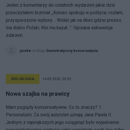
Jeden z komentarzy do ostatnich wydarzeń jakie dziś
przeczytałem brzmiał: „Koniec spokoju w polityce, rozłam,
przyspieszone wybory.... Widać jak na dłoni gdzie prezes
ma dobro Polski. Kto mu kazał...”. Opisana sekwencja
zdarzeń...
jurekw
na blogu
Demokratyczny konserwatysta
SOCJOLOGIA
14.09.2020, 20:55
Nowa szajba na prawicy
Mam poglądy konserwatywne. Co to znaczy? 1.
Personalizm. Za swój autorytet uznaję Jana Pawła II.
Jednym z największych jego osiągnięć było wyjaśnienie
personalistycznej wartości całej wspólnoty osób (nie tylko