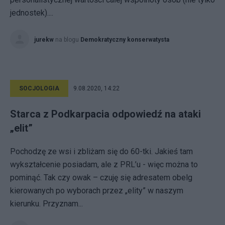
jednostek)....
jurekw
na blogu
Demokratyczny konserwatysta
SOCJOLOGIA
9.08.2020, 14:22
Starca z Podkarpacia odpowiedź na ataki
„elit”
Pochodzę ze wsi i zbliżam się do 60-tki. Jakieś tam
wykształcenie posiadam, ale z PRL’u - więc można to
pominąć. Tak czy owak – czuję się adresatem obelg
kierowanych po wyborach przez „elity” w naszym
kierunku. Przyznam...