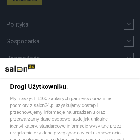
Polityka
Gospodarka
Rozmaitości
Technologie
Drogi Użytkowniku,
Sport
My, naszych 1160 zaufanych partnerów oraz inne
podmioty z salon24.pl uzyskujemy dostęp i
Społeczeństwo
przechowujemy informacje na urządzeniu oraz
przetwarzamy dane osobowe, takie jak unikalne
Kultura
identyfikatory, standardowe informacje wysyłane przez
urządzenie czy dane przeglądania w celu zapewniania
spersonalizowanych reklam, wybór spersonalizowanych