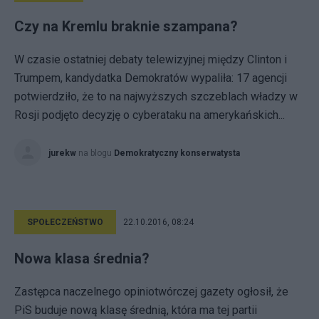
Czy na Kremlu braknie szampana?
W czasie ostatniej debaty telewizyjnej między Clinton i
Trumpem, kandydatka Demokratów wypaliła: 17 agencji
potwierdziło, że to na najwyższych szczeblach władzy w
Rosji podjęto decyzję o cyberataku na amerykańskich...
jurekw
na blogu
Demokratyczny konserwatysta
SPOŁECZEŃSTWO
22.10.2016, 08:24
Nowa klasa średnia?
Zastępca naczelnego opiniotwórczej gazety ogłosił, że
PiS buduje nową klasę średnią, która ma tej partii