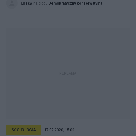
jurekw
na blogu
Demokratyczny konserwatysta
SOCJOLOGIA
17.07.2020, 15:00