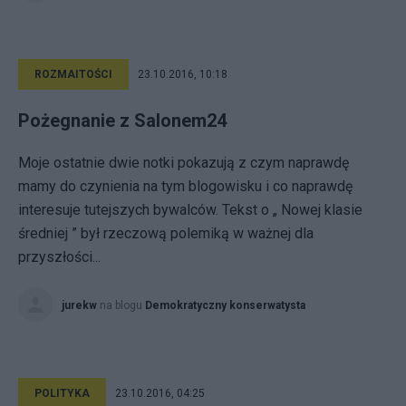
ROZMAITOŚCI
23.10.2016, 10:18
Pożegnanie z Salonem24
Moje ostatnie dwie notki pokazują z czym naprawdę
mamy do czynienia na tym blogowisku i co naprawdę
interesuje tutejszych bywalców. Tekst o „ Nowej klasie
średniej ” był rzeczową polemiką w ważnej dla
przyszłości...
jurekw
na blogu
Demokratyczny konserwatysta
POLITYKA
23.10.2016, 04:25