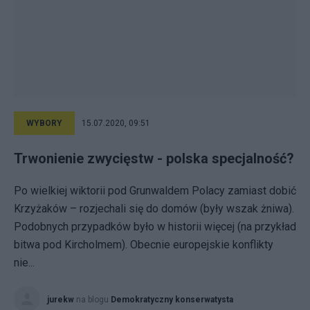
WYBORY
15.07.2020, 09:51
Trwonienie zwycięstw - polska specjalność?
Po wielkiej wiktorii pod Grunwaldem Polacy zamiast dobić
Krzyżaków – rozjechali się do domów (były wszak żniwa).
Podobnych przypadków było w historii więcej (na przykład
bitwa pod Kircholmem). Obecnie europejskie konflikty
nie...
jurekw
na blogu
Demokratyczny konserwatysta