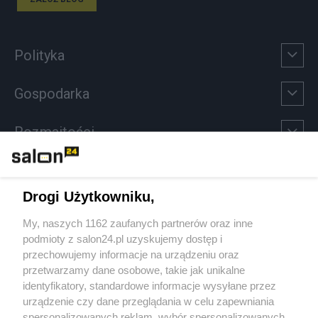
Polityka
Gospodarka
Rozmaitości
Technologie
Drogi Użytkowniku,
Sport
My, naszych 1162 zaufanych partnerów oraz inne
podmioty z salon24.pl uzyskujemy dostęp i
Społeczeństwo
przechowujemy informacje na urządzeniu oraz
przetwarzamy dane osobowe, takie jak unikalne
Kultura
identyfikatory, standardowe informacje wysyłane przez
urządzenie czy dane przeglądania w celu zapewniania
spersonalizowanych reklam, wybór spersonalizowanych