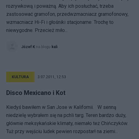
rozrywkową i poważną. Aby ich posłuchać, trzeba
zastosować gramofon, przedwzmacniacz gramofonowy,
wzmacniacz Hi-Fi i głośniki stacjonarne. Trochę to
niewygodne. Przecież miło...
Józef K
na blogu
kali
KULTURA
3.07.2011, 12:53
Disco Mexicano i Kot
Kiedyś bawiłem w San Jose w Kalifornii. W senną
niedzielę wybrałem się na pchli targ. Teren bardzo duży,
głównie meksykańskie klimaty, niemało też Chińczyków.
Tuż przy wejściu ludek pewien rozpostarł na ziemi...