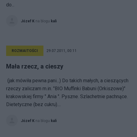
do...
Józef K
na blogu
kali
ROZMAITOŚCI
29.07.2011, 00:11
Mała rzecz, a cieszy
(jak mówiła pewna pani...) Do takich małych, a cieszących
rzeczy zaliczam m.in. "BIO Muffinki Babuni (Orkiszowe)"
krakowskiej firmy " Ania ". Pyszne. Szlachetnie pachnące.
Dietetyczne (bez cukru)....
Józef K
na blogu
kali