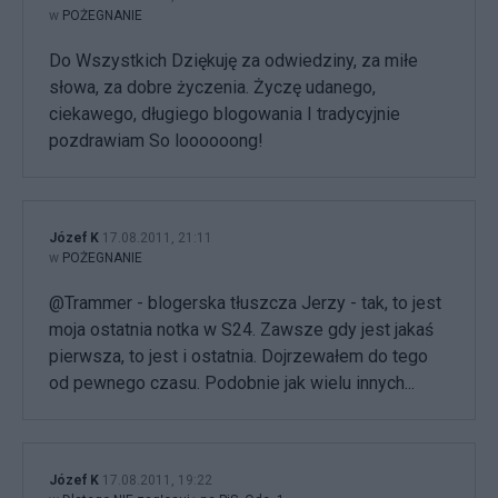
w
POŻEGNANIE
Do Wszystkich Dziękuję za odwiedziny, za miłe
słowa, za dobre życzenia. Życzę udanego,
ciekawego, długiego blogowania I tradycyjnie
pozdrawiam So loooooong!
Józef K
17.08.2011, 21:11
w
POŻEGNANIE
@Trammer - blogerska tłuszcza Jerzy - tak, to jest
moja ostatnia notka w S24. Zawsze gdy jest jakaś
pierwsza, to jest i ostatnia. Dojrzewałem do tego
od pewnego czasu. Podobnie jak wielu innych...
Józef K
17.08.2011, 19:22