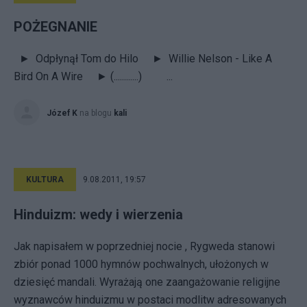
POŻEGNANIE
► Odpłynął Tom do Hilo ► Willie Nelson - Like A
Bird On A Wire ► (............) ...
Józef K
na blogu
kali
KULTURA
9.08.2011, 19:57
Hinduizm: wedy i wierzenia
Jak napisałem w poprzedniej nocie , Rygweda stanowi
zbiór ponad 1000 hymnów pochwalnych, ułożonych w
dziesięć mandali. Wyrażają one zaangażowanie religijne
wyznawców hinduizmu w postaci modlitw adresowanych