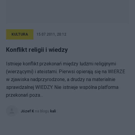
KULTURA
15.07.2011, 20:12
Konflikt religii i wiedzy
Istnieje konflikt przekonań między ludżmi religijnymi
(wierzącymi) i ateistami. Pierwsi opierają się na WIERZE
w zjawiska nadprzyrodzone, a drudzy na materialnie
sprawdzalnej WIEDZY. Nie istnieje wspólna platforma
przekonań poza...
Józef K
na blogu
kali