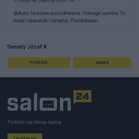
w
Dlatego NIE zagłosuję na PiS. Odc. 1
@Autor Uczciwe poszukiwanie. Odwaga cywilna. To
budzi szacunek i uznanie. Pozdrawiam
Tematy Józef K
PODRÓŻE
NAUKA
Podziel się swoją opinią
ZAŁÓŻ BLOG