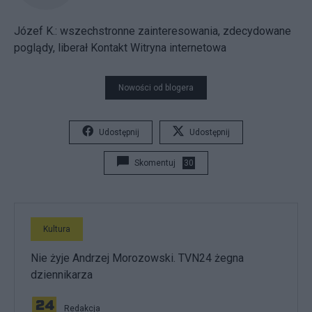
Józef K.: wszechstronne zainteresowania, zdecydowane
poglądy, liberał
Kontakt
Witryna internetowa
Nowości od blogera
Udostępnij
Udostępnij
Skomentuj
30
Kultura
Nie żyje Andrzej Morozowski. TVN24 żegna
dziennikarza
Redakcja