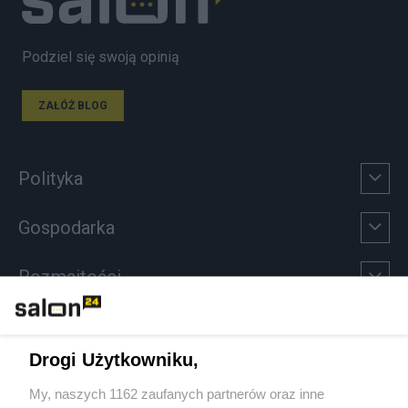
Podziel się swoją opinią
ZAŁÓŻ BLOG
Polityka
Gospodarka
Rozmaitości
Technologie
Drogi Użytkowniku,
Sport
My, naszych 1162 zaufanych partnerów oraz inne