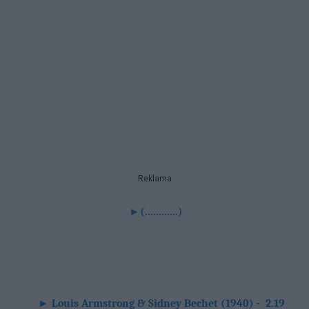
Reklama
►
(............)
►
Louis Armstrong & Sidney Bechet (1940) -
2.19