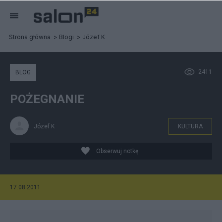
Strona główna
Blogi
Józef K
2411
BLOG
POŻEGNANIE
Józef K
KULTURA
Obserwuj notkę
17.08.2011