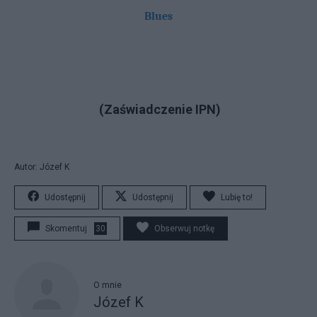
Blues
(Zaświadczenie IPN)
Autor: Józef K
Udostępnij
Udostępnij
Lubię to!
Skomentuj
30
Obserwuj notkę
O mnie
Józef K