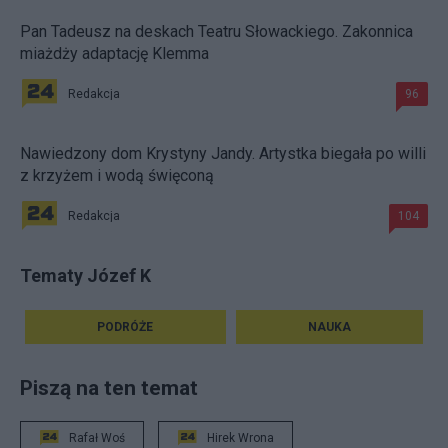
Pan Tadeusz na deskach Teatru Słowackiego. Zakonnica
miażdży adaptację Klemma
Redakcja
96
Nawiedzony dom Krystyny Jandy. Artystka biegała po willi
z krzyżem i wodą święconą
Redakcja
104
Tematy Józef K
PODRÓŻE
NAUKA
Piszą na ten temat
Rafał Woś
Hirek Wrona