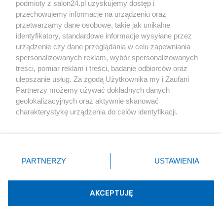
podmioty z salon24.pl uzyskujemy dostęp i
Społeczeństwo
przechowujemy informacje na urządzeniu oraz
przetwarzamy dane osobowe, takie jak unikalne
Kultura
identyfikatory, standardowe informacje wysyłane przez
urządzenie czy dane przeglądania w celu zapewniania
spersonalizowanych reklam, wybór spersonalizowanych
treści, pomiar reklam i treści, badanie odbiorców oraz
ulepszanie usług. Za zgodą Użytkownika my i Zaufani
X
Facebook
Instagram
Youtube
Partnerzy możemy używać dokładnych danych
geolokalizacyjnych oraz aktywnie skanować
charakterystykę urządzenia do celów identyfikacji.
Web Content Media sp. z o. o. © 2022
Ponieważ cenimy Twoją prywatność, prosimy o zgodę na
korzystanie z tych technologii poprzez kliknięcie
„Akceptuję”. Zgoda jest dobrowolna i zawsze możesz ją
Pomoc
O nas
Praca
Reklama
Kontakt
zmienić/wycofać klikając przycisk ustawień prywatności
PARTNERZY
USTAWIENIA
znajdujący się w lewym dolnym rogu strony
. Niektóre
rodzaje przetwarzania danych nie wymagają zgody
użytkownika, ale masz prawo sprzeciwić się takiemu
AKCEPTUJĘ
przetwarzaniu. Preferencje będą miały zastosowania tylko
Technologię dostarcza:
W3media.pl
na tej witrynie.