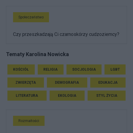
Społeczeństwo
Czy przeszkadzają Ci czarnoskórzy cudzoziemcy?
Tematy Karolina Nowicka
KOŚCIÓŁ
RELIGIA
SOCJOLOGIA
LGBT
ZWIERZĘTA
DEMOGRAFIA
EDUKACJA
LITERATURA
EKOLOGIA
STYL ŻYCIA
Rozmaitości