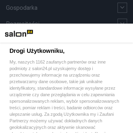
Gospodarka
Rozmaitości
Technologie
Drogi Użytkowniku,
Sport
My, naszych 1162 zaufanych partnerów oraz inne
podmioty z salon24.pl uzyskujemy dostęp i
Społeczeństwo
przechowujemy informacje na urządzeniu oraz
przetwarzamy dane osobowe, takie jak unikalne
Kultura
identyfikatory, standardowe informacje wysyłane przez
urządzenie czy dane przeglądania w celu zapewniania
spersonalizowanych reklam, wybór spersonalizowanych
treści, pomiar reklam i treści, badanie odbiorców oraz
ulepszanie usług. Za zgodą Użytkownika my i Zaufani
X
Facebook
Instagram
Youtube
Partnerzy możemy używać dokładnych danych
geolokalizacyjnych oraz aktywnie skanować