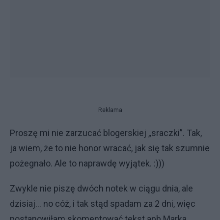
Reklama
Proszę mi nie zarzucać blogerskiej „sraczki”. Tak,
ja wiem, że to nie honor wracać, jak się tak szumnie
pożegnało. Ale to naprawdę wyjątek. :)))
Zwykle nie piszę dwóch notek w ciągu dnia, ale
dzisiaj... no cóż, i tak stąd spadam za 2 dni, więc
postanowiłam skomentować tekst apb Marka