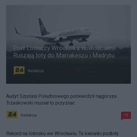
Port Lotniczy Wrocław z nowościami.
Ruszają loty do Marrakeszu i Madrytu
Redakcja
Audyt Szpitala Południowego potwierdził najgorsze.
Trzaskowski musiał to przyznać
Redakcja
79
Rekord na lotnisku we Wrocławiu. Te kierunki podbiły