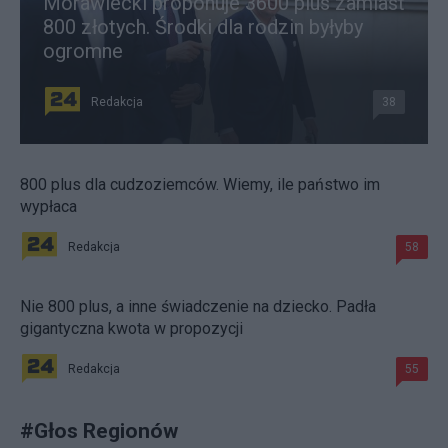
Morawiecki proponuje 3600 plus zamiast
800 złotych. Środki dla rodzin byłyby
ogromne
Redakcja
38
800 plus dla cudzoziemców. Wiemy, ile państwo im
wypłaca
Redakcja
58
Nie 800 plus, a inne świadczenie na dziecko. Padła
gigantyczna kwota w propozycji
Redakcja
55
#
Głos Regionów