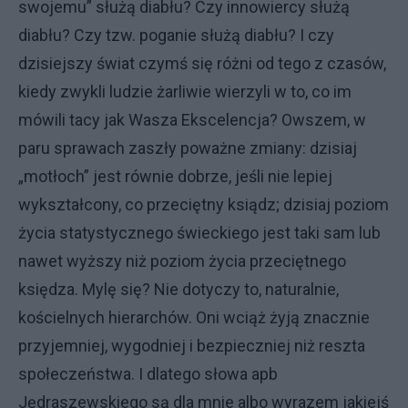
swojemu” służą diabłu? Czy innowiercy służą
diabłu? Czy tzw. poganie służą diabłu? I czy
dzisiejszy świat czymś się różni od tego z czasów,
kiedy zwykli ludzie żarliwie wierzyli w to, co im
mówili tacy jak Wasza Ekscelencja? Owszem, w
paru sprawach zaszły poważne zmiany: dzisiaj
„motłoch” jest równie dobrze, jeśli nie lepiej
wykształcony, co przeciętny ksiądz; dzisiaj poziom
życia statystycznego świeckiego jest taki sam lub
nawet wyższy niż poziom życia przeciętnego
księdza. Mylę się? Nie dotyczy to, naturalnie,
kościelnych hierarchów. Oni wciąż żyją znacznie
przyjemniej, wygodniej i bezpieczniej niż reszta
społeczeństwa. I dlatego słowa apb
Jędraszewskiego są dla mnie albo wyrazem jakiejś