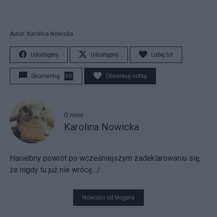
Autor: Karolina Nowicka
Udostępnij
Udostępnij
Lubię to!
Skomentuj
65
Obserwuj notkę
O mnie
Karolina Nowicka
Haniebny powrót po wcześniejszym zadeklarowaniu się,
że nigdy tu już nie wrócę. :/
Nowości od blogera