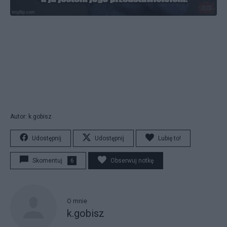
Autor: k.gobisz
Udostępnij
Udostępnij
Lubię to!
Skomentuj
6
Obserwuj notkę
O mnie
k.gobisz