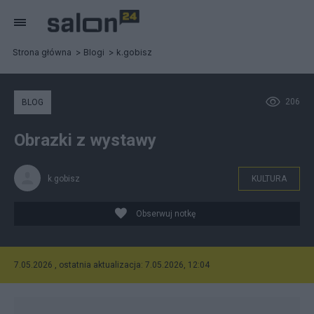
Strona główna
Blogi
k.gobisz
206
BLOG
Obrazki z wystawy
k.gobisz
KULTURA
Obserwuj notkę
7.05.2026 , ostatnia aktualizacja: 7.05.2026, 12:04