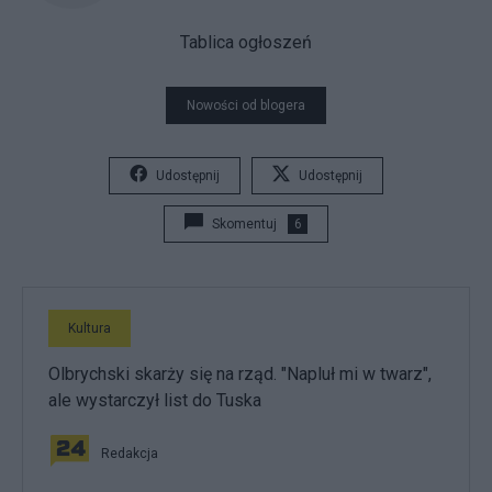
Tablica ogłoszeń
Nowości od blogera
Udostępnij
Udostępnij
Skomentuj
6
Kultura
Olbrychski skarży się na rząd. "Napluł mi w twarz",
ale wystarczył list do Tuska
Redakcja