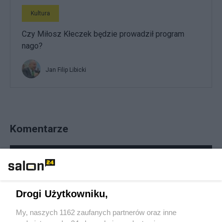
Kultura
Czy Miłosz Kłeczek będzie prowadził program
nago?
Jan Filip Libicki
Komentarze
POKAŻ KOMENTARZE (6)
Inne tematy w dziale
Kultura
Drogi Użytkowniku,
My, naszych 1162 zaufanych partnerów oraz inne
#
Film