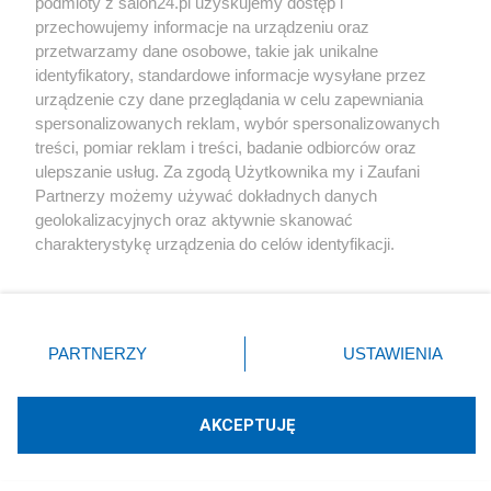
podmioty z salon24.pl uzyskujemy dostęp i
przechowujemy informacje na urządzeniu oraz
przetwarzamy dane osobowe, takie jak unikalne
identyfikatory, standardowe informacje wysyłane przez
urządzenie czy dane przeglądania w celu zapewniania
spersonalizowanych reklam, wybór spersonalizowanych
treści, pomiar reklam i treści, badanie odbiorców oraz
ulepszanie usług. Za zgodą Użytkownika my i Zaufani
Olbrychski skarży się na rząd. "Napluł mi
Partnerzy możemy używać dokładnych danych
w twarz", ale wystarczył list do Tuska
geolokalizacyjnych oraz aktywnie skanować
charakterystykę urządzenia do celów identyfikacji.
Redakcja
110
Ponieważ cenimy Twoją prywatność, prosimy o zgodę na
korzystanie z tych technologii poprzez kliknięcie
„Akceptuję”. Zgoda jest dobrowolna i zawsze możesz ją
zmienić/wycofać klikając przycisk ustawień prywatności
Był świetnym aktorem. Nie żyje Janusz Michałowski
PARTNERZY
USTAWIENIA
znajdujący się w lewym dolnym rogu strony
. Niektóre
rodzaje przetwarzania danych nie wymagają zgody
Redakcja
8
użytkownika, ale masz prawo sprzeciwić się takiemu
AKCEPTUJĘ
przetwarzaniu. Preferencje będą miały zastosowania tylko
Gwiazdor kina z "Top Gun: Maverick" i "Jumanji" nie żyje.
na tej witrynie.
Został zasztyletowany