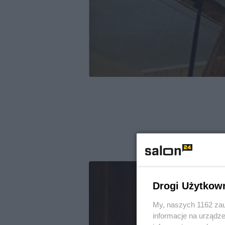
Drogi Użytkow
My, naszych 1162 zau
informacje na urządze