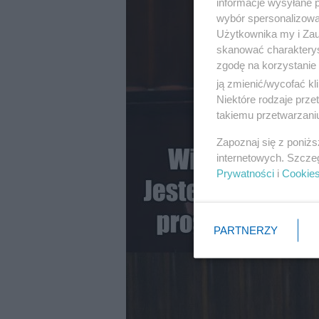
informacje wysyłane 
wybór spersonalizowan
Użytkownika my i Zau
skanować charakterys
zgodę na korzystanie 
ją zmienić/wycofać kl
Niektóre rodzaje prz
takiemu przetwarzaniu
Zapoznaj się z poniż
internetowych. Szcze
Prywatności
i
Cookie
PARTNERZY