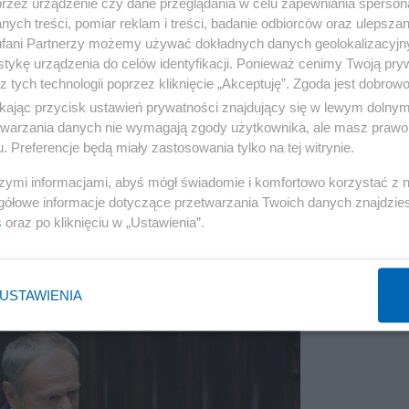
przez urządzenie czy dane przeglądania w celu zapewniania sperson
ych treści, pomiar reklam i treści, badanie odbiorców oraz ulepszan
fani Partnerzy możemy używać dokładnych danych geolokalizacyjn
tykę urządzenia do celów identyfikacji. Ponieważ cenimy Twoją pry
z tych technologii poprzez kliknięcie „Akceptuję”. Zgoda jest dobro
ikając przycisk ustawień prywatności znajdujący się w lewym dolny
etwarzania danych nie wymagają zgody użytkownika, ale masz prawo 
. Preferencje będą miały zastosowania tylko na tej witrynie.
szymi informacjami, abyś mógł świadomie i komfortowo korzystać z
gółowe informacje dotyczące przetwarzania Twoich danych znajdzi
s
oraz po kliknięciu w „Ustawienia”.
USTAWIENIA