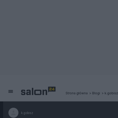
Strona główna
Blogi
k.gobisz
k.gobisz