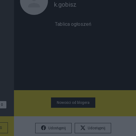
k.gobisz
Tablica ogłoszeń
Nowości od blogera
0
G
Udostępnij
Udostępnij