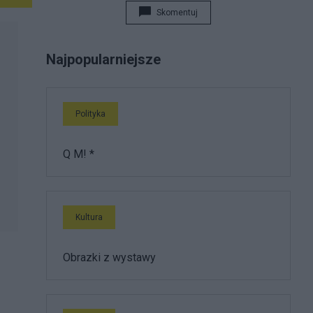
Skomentuj
Najpopularniejsze
Polityka
Q M! *
Kultura
Obrazki z wystawy