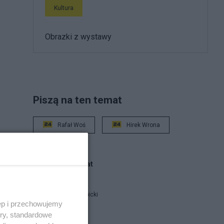
Kultura
Obrazki z wystawy
Piszą na ten temat
Rafał Woś
Hirek Wrona
Blogi na ten temat
Jan Filip Libicki
ęp i przechowujemy
ory, standardowe
report