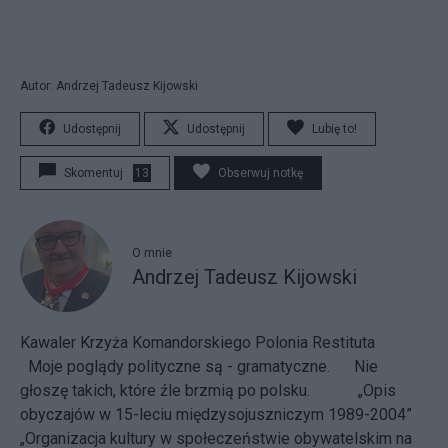
Autor: Andrzej Tadeusz Kijowski
Udostępnij
Udostępnij
Lubię to!
Skomentuj
13
Obserwuj notkę
O mnie
Andrzej Tadeusz Kijowski
Kawaler Krzyża Komandorskiego Polonia Restituta
Moje poglądy
polityczne są - gramatyczne.
Nie
głoszę takich, które źle brzmią po polsku.
„Opis
obyczajów w 15-leciu międzysojuszniczym 1989-2004”
„Organizacja kultury w społeczeństwie obywatelskim na