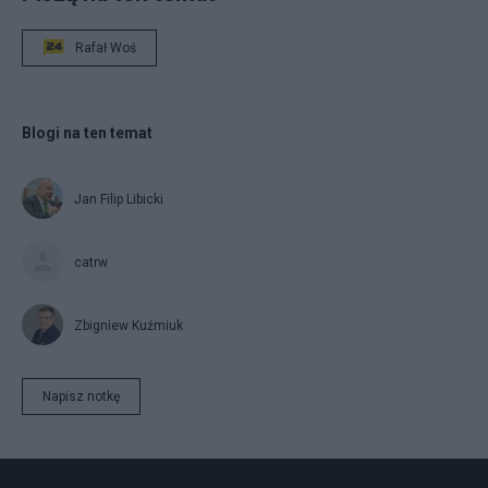
Rafał Woś
Blogi na ten temat
Jan Filip Libicki
catrw
Zbigniew Kuźmiuk
Napisz notkę