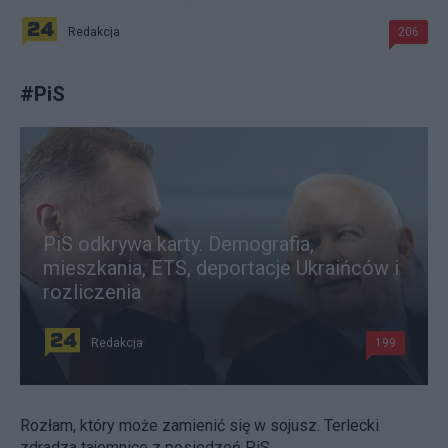
Redakcja
206
#
PiS
PiS odkrywa karty. Demografia,
mieszkania, ETS, deportacje Ukraińców i
rozliczenia
Redakcja
199
Rozłam, który może zamienić się w sojusz. Terlecki
zdradza tajemnice z posiedzeń PiS