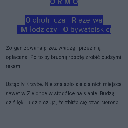
O R M O
O
chotnicza
R
ezerwa
M
łodzieży
O
bywatelskiej
Zorganizowana przez władzę i przez nią
opłacana. Po to by brudną robotę zrobić cudzymi
rękami.
Ustąpiły Krzyże. Nie znalazło się dla nich miejsca
nawet w Zielonce w stodółce na sianie. Budzą
dziś lęk. Ludzie czują, że zbliża się czas Nerona.