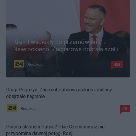
Kreml wściekły po przemówieniu
Nawrockiego. Zacharowa dostała szału
Redakcja
458
Drugi Prigożyn. Zagroził Putinowi atakiem, miliony
obejrzało nagranie
Redakcja
78
Parada słabości Putina? Plac Czerwony już nie
przypomina dawnej potęgi Rosji