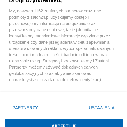
Drogi Użytkowniku,
Sport
My, naszych 1162 zaufanych partnerów oraz inne
podmioty z salon24.pl uzyskujemy dostęp i
Społeczeństwo
przechowujemy informacje na urządzeniu oraz
przetwarzamy dane osobowe, takie jak unikalne
Kultura
identyfikatory, standardowe informacje wysyłane przez
urządzenie czy dane przeglądania w celu zapewniania
spersonalizowanych reklam, wybór spersonalizowanych
treści, pomiar reklam i treści, badanie odbiorców oraz
ulepszanie usług. Za zgodą Użytkownika my i Zaufani
X
Facebook
Instagram
Youtube
Partnerzy możemy używać dokładnych danych
geolokalizacyjnych oraz aktywnie skanować
charakterystykę urządzenia do celów identyfikacji.
Web Content Media sp. z o. o. © 2022
Ponieważ cenimy Twoją prywatność, prosimy o zgodę na
korzystanie z tych technologii poprzez kliknięcie
„Akceptuję”. Zgoda jest dobrowolna i zawsze możesz ją
Pomoc
O nas
Praca
Reklama
Kontakt
zmienić/wycofać klikając przycisk ustawień prywatności
PARTNERZY
USTAWIENIA
znajdujący się w lewym dolnym rogu strony
. Niektóre
rodzaje przetwarzania danych nie wymagają zgody
użytkownika, ale masz prawo sprzeciwić się takiemu
AKCEPTUJĘ