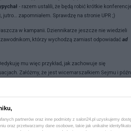
ypychał
- razem ustalili, że będą robić krótkie konferencj
jutro... zapomniałem. Sprawdzę na stronie UPR ;)
aszcza w kampanii. Dziennikarze jeszcze nie wiedzieli
rują zawodnikom, którzy wychodzą zamiast odpowiadać
ad
 Dedykuję mu więc przykład, jak zachowuje się
uacjach. Załóżmy, że jest wicemarszałkiem Sejmu i póź
rządku obrad (obecnych: 11 posłów) informuje, że prezyd
m
(wiem, w regulaminie takiej nie ma):
niku,
rzciwuNiWidzęDźkuję
.
fanych partnerów oraz inne podmioty z salon24.pl uzyskujemy dost
niu oraz przetwarzamy dane osobowe, takie jak unikalne identyfikat
 czasie kampanii: