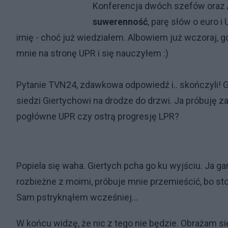
Konferencja dwóch szefów oraz
suwerenność
, parę słów o euro i 
imię - choć już wiedziałem. Albowiem już wczoraj, gd
mnie na stronę UPR i się nauczyłem :)
Pytanie TVN24, zdawkowa odpowiedź i.. skończyli! Gi
siedzi Giertychowi na drodze do drzwi. Ja próbuję z
pogłówne UPR czy ostrą progresję LPR?
Popiela się waha. Giertych pcha go ku wyjściu. Ja ga
rozbieżne z moimi, próbuje mnie przemieścić, bo st
Sam pstryknąłem wcześniej...
W końcu widzę, że nic z tego nie będzie. Obrażam si