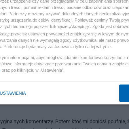
przez urządzenie czy dane przeglądania w celu zapewniania sperson
ych treści, pomiar reklam i treści, badanie odbiorców oraz ulepszan
aaakieś pytaaniaaa? Eee.. err.. Jeeśli... no jeeeśli nie m
fani Partnerzy możemy używać dokładnych danych geolokalizacyjn
tykę urządzenia do celów identyfikacji. Ponieważ cenimy Twoją pry
z tych technologii poprzez kliknięcie „Akceptuję”. Zgoda jest dobro
ikając przycisk ustawień prywatności znajdujący się w lewym dolny
Reklama
etwarzania danych nie wymagają zgody użytkownika, ale masz prawo 
. Preferencje będą miały zastosowania tylko na tej witrynie.
złem
komentarz Terminatora
:
szymi informacjami, abyś mógł świadomie i komfortowo korzystać z
gółowe informacje dotyczące przetwarzania Twoich danych znajdzi
 niezła szuja. Dostarczono mi informację, że na jego blogu w salonie24 "zamordowano" młodą kobietę, bez
s
oraz po kliknięciu w „Ustawienia”.
rajców i obnażające spiski przeciwko Polsce. Ponoć po jej ostatnim wpisie u Leskiego, skasowano wszystk
owiedzi, w których pisała o zdradzieckiej euro-konstytucji, likwidacji złotówki, o zbliżającej się wojnie z
USTAWIENIA
usiała trafić w sam środek zdradzieckich planów skoro posunęli się do zbrodni w tej, ponoć, świątyni wo
yginalnych komentarzy. Potem ktoś mi doniósł poufnie, 