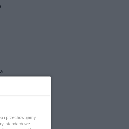
e
ną
ium
ęp i przechowujemy
ory, standardowe