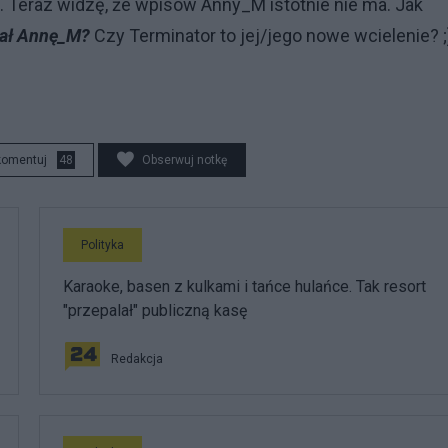
Teraz widzę, że wpisów Anny_M istotnie nie ma. Jak
ał Annę_M?
Czy Terminator to jej/jego nowe wcielenie? ;
komentuj
48
Obserwuj notkę
Polityka
Karaoke, basen z kulkami i tańce hulańce. Tak resort
"przepalał" publiczną kasę
Redakcja