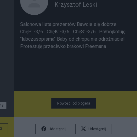
Krzysztof Leski
Salonowa lista prezentów
Bawcie się dobrze
ChęP: -3/6 ChęK: -3/6 ChęS: -3/6
.
Półbojkotuję
"lubczasopisma"
Baby od chłopa nie odróżniacie!
Protestuję przeciwko brakowi Freemana
Nowości od blogera
48
G
Udostępnij
Udostępnij