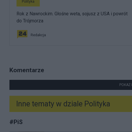
Polityka
Rok z Nawrockim. Głośne weta, sojusz z USA i powrót
do Trójmorza
Redakcja
Komentarze
POKAŻ 
Inne tematy w dziale
Polityka
#
PiS