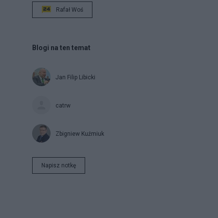
Rafał Woś
Blogi na ten temat
Jan Filip Libicki
catrw
Zbigniew Kuźmiuk
Napisz notkę