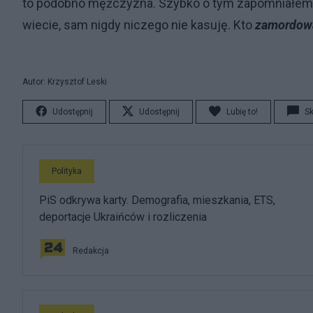
to podobno mężczyzna. Szybko o tym zapomniałem. 
wiecie, sam nigdy niczego nie kasuję. Kto
zamordow
Autor: Krzysztof Leski
Udostępnij
Udostępnij
Lubię to!
S
Polityka
PiS odkrywa karty. Demografia, mieszkania, ETS,
deportacje Ukraińców i rozliczenia
Redakcja