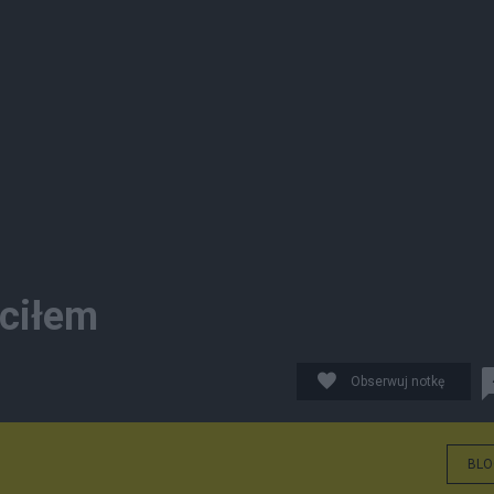
óciłem
Obserwuj notkę
BLO