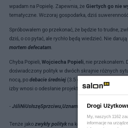
wpadam na Popielę. Zapewnia, że
Giertych go nie w
tematyczne. Wczoraj gospodarka, dziś suwerenność, 
Spróbowałem go przekonać, że będzie to trudne, zwł
dziś, o co pytać, ale rychło będą wiedzieć. Nie da
mortem defecatam
.
Chyba Popieli,
Wojciecha Popieli
, nie przekonałem.
doświadczony polityk w dwóch skrajnie różnych syt
nocą, po
debacie średniej
(3.5 godz.) nad pkt. 44 po
izby wnosi o odesłanie projektu do
komisji jakiejśta
Drogi Użytkow
-
JśliNiUsłszęSprzciwu,UznamWniosekZaPrzjęty,Sp
My, naszych 1162 zau
informacje na urządze
Tenże jako
zwykły polityk
na konferencji prasowej w