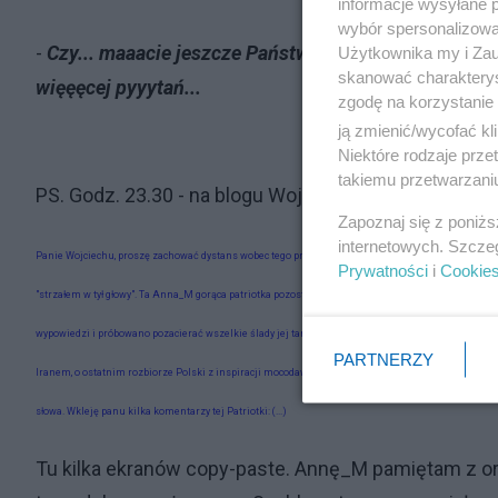
informacje wysyłane 
wybór spersonalizowan
-
Czy... maaacie jeszcze Państwo, szanowni Państwo, ja
Użytkownika my i Zau
skanować charakterys
więęęcej pyyytań...
zgodę na korzystanie 
ją zmienić/wycofać kl
Niektóre rodzaje prz
takiemu przetwarzaniu
PS. Godz. 23.30 - na blogu Wojciecha Popieli znala
Zapoznaj się z poniż
internetowych. Szcze
Panie Wojciechu, proszę zachować dystans wobec tego przebiegłego kurdupla, Leskiego, bo to chyba
Prywatności
i
Cookie
"strzałem w tył głowy". Ta Anna_M gorąca patriotka pozostawiła tam 532 komentarze chłoszczące zd
wypowiedzi i próbowano pozacierać wszelkie ślady jej tam bytności. Przysłano mi kilka próbek jej wyp
PARTNERZY
Iranem, o ostatnim rozbiorze Polski z inspiracji mocodawców Alka Smolara z Fundacji Batorego. M
słowa. Wkleję panu kilka komentarzy tej Patriotki: (...)
Tu kilka ekranów copy-paste. Annę_M pamiętam z or