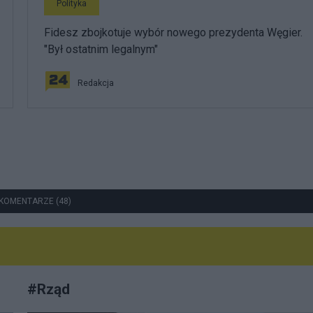
Polityka
Fidesz zbojkotuje wybór nowego prezydenta Węgier.
"Był ostatnim legalnym"
Redakcja
KOMENTARZE (48)
#
Rząd