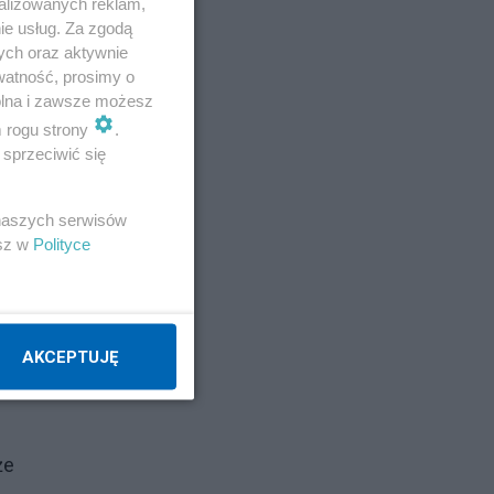
alizowanych reklam,
ie usług. Za zgodą
a
ych oraz aktywnie
watność, prosimy o
wolna i zawsze możesz
m rogu strony
.
sprzeciwić się
 naszych serwisów
esz w
Polityce
 sądu,
ie jej
AKCEPTUJĘ
lnego
że