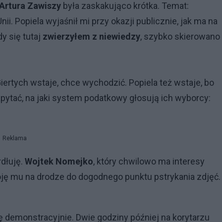
Artura Zawiszy
była zaskakująco krótka. Temat:
Unii. Popiela wyjaśnił mi przy okazji publicznie, jak ma na
y się tutaj
zwierzyłem z niewiedzy
, szybko skierowano
ertych wstaje, chce wychodzić. Popiela też wstaje, bo
apytać, na jaki system podatkowy głosują ich wyborcy:
Reklama
rdłuję.
Wojtek Nomejko
, który chwilowo ma interesy
oję mu na drodze do dogodnego punktu pstrykania zdjęć.
ę demonstracyjnie. Dwie godziny później na korytarzu