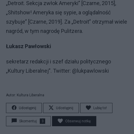
„Detroit. Sekcja zwłok Ameryki” [Czarne, 2015],
„Shitshow! Ameryka się sypie, a oglądalność
szybuje” [Czarne, 2019]. Za „Detroit” otrzymał wiele
nagród, w tym nagrodę Pulitzera.
Łukasz Pawłowski
sekretarz redakcji i szef działu politycznego
„Kultury Liberalnej”. Twitter: @lukpawlowski
Autor: Kultura Liberalna
Udostępnij
Udostępnij
Lubię to!
Skomentuj
3
Obserwuj notkę