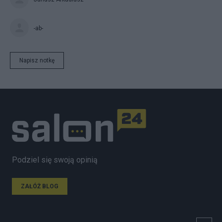
-ab-
Napisz notkę
Podziel się swoją opinią
ZAŁÓŻ BLOG