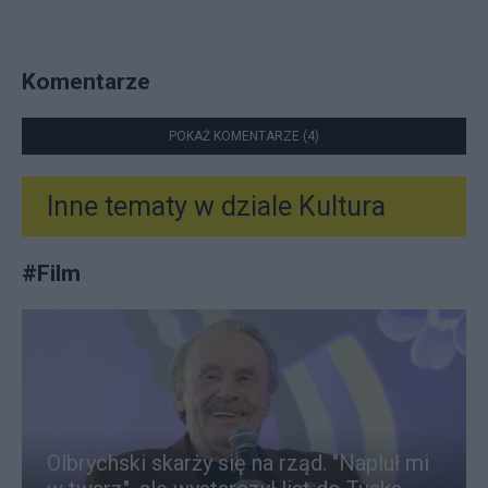
Komentarze
POKAŻ KOMENTARZE (4)
Inne tematy w dziale
Kultura
#
Film
Olbrychski skarży się na rząd. "Napluł mi