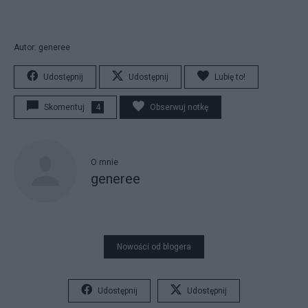
Autor: generee
Udostępnij
Udostępnij
Lubię to!
Skomentuj
4
Obserwuj notkę
O mnie
generee
Nowości od blogera
Udostępnij
Udostępnij