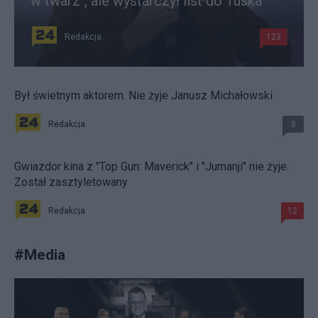
w twarz", ale wystarczył list do Tuska
Redakcja
123
Był świetnym aktorem. Nie żyje Janusz Michałowski
Redakcja
8
Gwiazdor kina z "Top Gun: Maverick" i "Jumanji" nie żyje.
Został zasztyletowany
Redakcja
12
#
Media