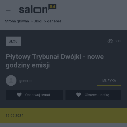
Strona główna
Blogi
generee
210
BLOG
Płytowy Trybunał Dwójki - nowe
godziny emisji
generee
MUZYKA
Obserwuj temat
Obserwuj notkę
19.09.2024