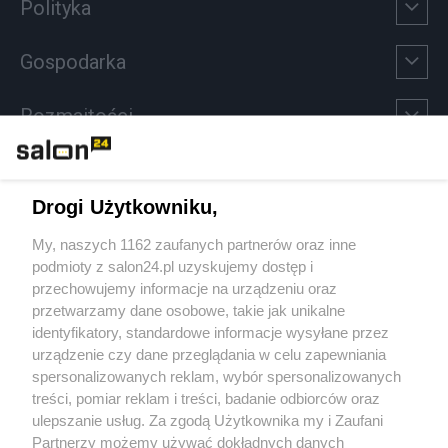
Polityka
Gospodarka
Rozmaitości
Technologie
Drogi Użytkowniku,
Sport
My, naszych 1162 zaufanych partnerów oraz inne
podmioty z salon24.pl uzyskujemy dostęp i
Społeczeństwo
przechowujemy informacje na urządzeniu oraz
przetwarzamy dane osobowe, takie jak unikalne
Kultura
identyfikatory, standardowe informacje wysyłane przez
urządzenie czy dane przeglądania w celu zapewniania
spersonalizowanych reklam, wybór spersonalizowanych
treści, pomiar reklam i treści, badanie odbiorców oraz
ulepszanie usług. Za zgodą Użytkownika my i Zaufani
X
Facebook
Instagram
Youtube
Partnerzy możemy używać dokładnych danych