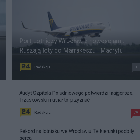
Port Lotniczy Wrocław z nowościami.
Ruszają loty do Marrakeszu i Madrytu
Redakcja
1
Audyt Szpitala Południowego potwierdził najgorsze.
Trzaskowski musiał to przyznać
Redakcja
79
Rekord na lotnisku we Wrocławiu. Te kierunki podbiły
serca