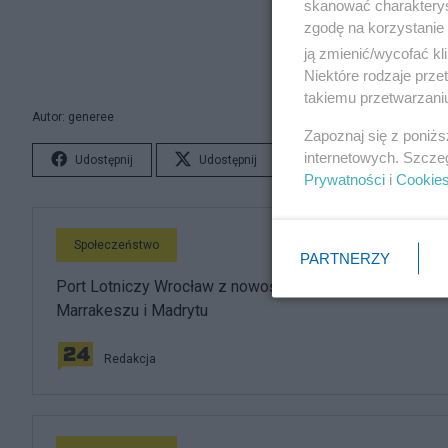
skanować charakterys
zgodę na korzystanie 
Nauka 
ją zmienić/wycofać kl
Niektóre rodzaje prz
takiemu przetwarzaniu
Autor: generee
Zapoznaj się z poniż
internetowych. Szcze
Udostępnij
Udostępnij
Lubię to!
S
Prywatności
i
Cookie
Społeczeństwo
PARTNERZY
Port Lotniczy Wrocław z nowościami. Ruszają loty do
Marrakeszu i Madrytu
Redakcja