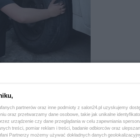
niku,
fanych partnerów oraz inne podmioty z salon24.pl uzyskujemy dost
niu oraz przetwarzamy dane osobowe, takie jak unikalne identyfikat
przez urządzenie czy dane przeglądania w celu zapewniania sperson
ych treści, pomiar reklam i treści, badanie odbiorców oraz ulepszan
fani Partnerzy możemy używać dokładnych danych geolokalizacyjn