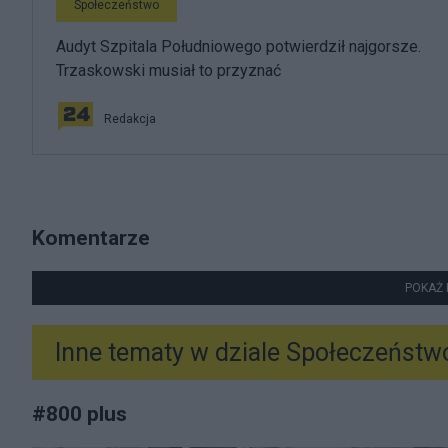
Społeczeństwo
Audyt Szpitala Południowego potwierdził najgorsze.
Trzaskowski musiał to przyznać
Redakcja
Komentarze
POKAŻ 
Inne tematy w dziale
Społeczeństw
#
800 plus