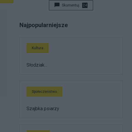
Skomentuj
24
Najpopularniejsze
Kultura
Słodziak...
Społeczeństwo
Szajbka psiarzy