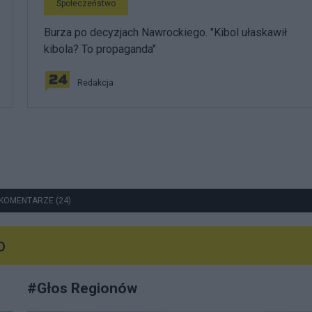
Społeczeństwo
Burza po decyzjach Nawrockiego. "Kibol ułaskawił
kibola? To propaganda"
Redakcja
KOMENTARZE (24)
o
#
Głos Regionów