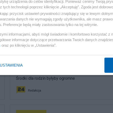
tykę urządzenia do celów identyfikacji. Ponieważ cenimy Twoją pry
z tych technologii poprzez kliknięcie „Akceptuję”. Zgoda jest dobro
samodzielności
ikając przycisk ustawień prywatności znajdujący się w lewym dolny
etwarzania danych nie wymagają zgody użytkownika, ale masz prawo 
. Preferencje będą miały zastosowania tylko na tej witrynie.
szymi informacjami, abyś mógł świadomie i komfortowo korzystać z
gółowe informacje dotyczące przetwarzania Twoich danych znajdzi
komentuj
24
Obserwuj notkę
s
oraz po kliknięciu w „Ustawienia”.
Społeczeństwo
USTAWIENIA
Morawiecki proponuje 3600 plus zamiast 800 złotych.
Środki dla rodzin byłyby ogromne
Redakcja