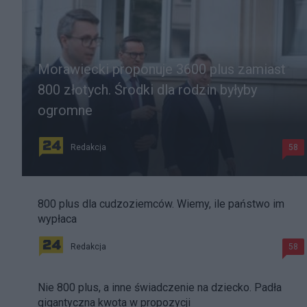
Morawiecki proponuje 3600 plus zamiast
800 złotych. Środki dla rodzin byłyby
ogromne
Redakcja
58
800 plus dla cudzoziemców. Wiemy, ile państwo im
wypłaca
Redakcja
58
Nie 800 plus, a inne świadczenie na dziecko. Padła
gigantyczna kwota w propozycji