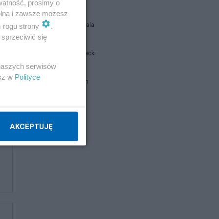
watność, prosimy o
wolna i zawsze możesz
Siukum Balala
m rogu strony
.
sprzeciwić się
Jan Filip Libicki
 naszych serwisów
esz w
Polityce
brat Damian
Napisz notkę
AKCEPTUJĘ