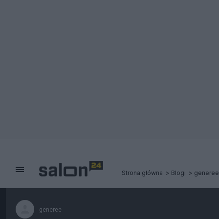
Strona główna
Blogi
generee
generee