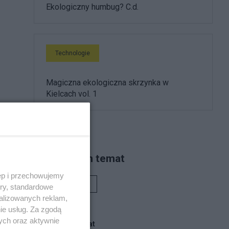
Ekologiczny humbug? C.d.
Technologie
Magiczna ekologiczna skrzynka w
Kielcach vol. 1
Piszą na ten temat
ęp i przechowujemy
Rafał Woś
ory, standardowe
alizowanych reklam,
ie usług. Za zgodą
ych oraz aktywnie
Blogi na ten temat