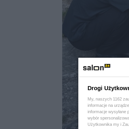
Drogi Użytkow
My, naszych 1162 zau
informacje na urządze
informacje wysyłane 
wybór spersonalizowan
Użytkownika my i Zau