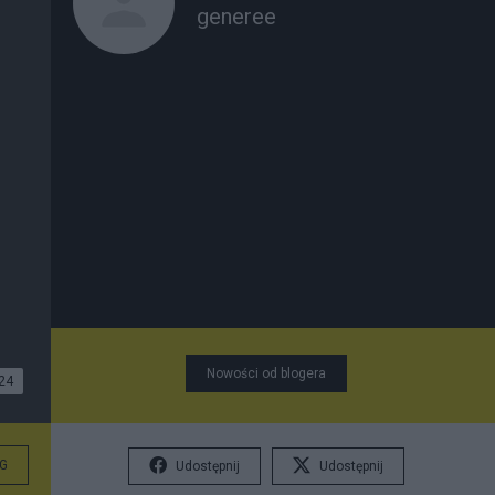
generee
Nowości od blogera
24
G
Udostępnij
Udostępnij