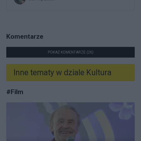
Komentarze
POKAŻ KOMENTARZE (26)
Inne tematy w dziale
Kultura
#
Film