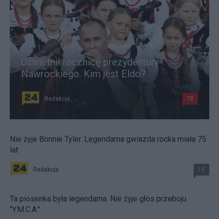
Uświetnił rocznicę prezydentury
Nawrockiego. Kim jest Eldo?
Redakcja
78
Nie żyje Bonnie Tyler. Legendarna gwiazda rocka miała 75
lat
Redakcja
15
Ta piosenka była legendarna. Nie żyje głos przeboju
"Y.M.C.A."