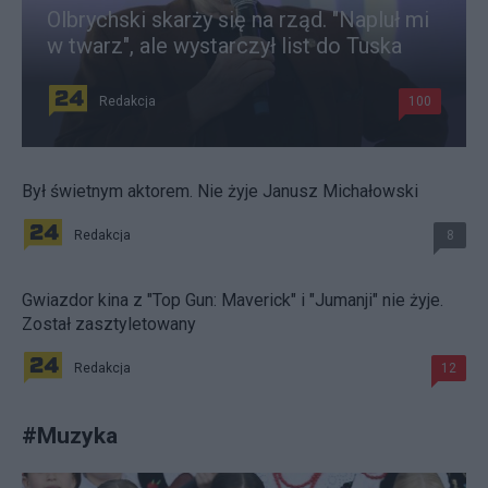
Olbrychski skarży się na rząd. "Napluł mi
w twarz", ale wystarczył list do Tuska
Redakcja
100
Był świetnym aktorem. Nie żyje Janusz Michałowski
Redakcja
8
Gwiazdor kina z "Top Gun: Maverick" i "Jumanji" nie żyje.
Został zasztyletowany
Redakcja
12
#
Muzyka