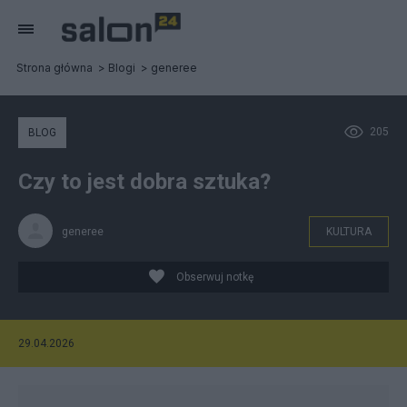
Strona główna
Blogi
generee
205
BLOG
Czy to jest dobra sztuka?
generee
KULTURA
Obserwuj notkę
29.04.2026