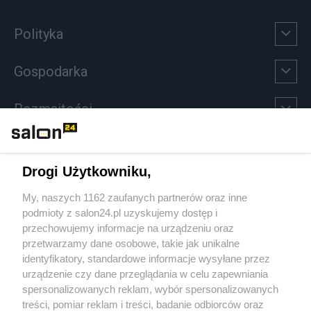
Polityka
Gospodarka
Rozmaitości
Technologie
Drogi Użytkowniku,
Sport
My, naszych 1162 zaufanych partnerów oraz inne
podmioty z salon24.pl uzyskujemy dostęp i
Społeczeństwo
przechowujemy informacje na urządzeniu oraz
przetwarzamy dane osobowe, takie jak unikalne
Kultura
identyfikatory, standardowe informacje wysyłane przez
urządzenie czy dane przeglądania w celu zapewniania
spersonalizowanych reklam, wybór spersonalizowanych
treści, pomiar reklam i treści, badanie odbiorców oraz