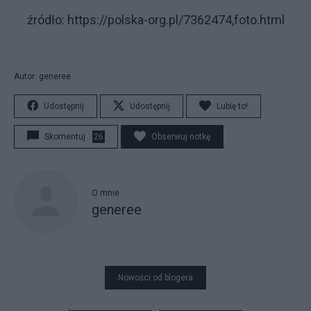
źródło: https://polska-org.pl/7362474,foto.html
Autor: generee
Udostępnij
Udostępnij
Lubię to!
Skomentuj
26
Obserwuj notkę
O mnie
generee
Nowości od blogera