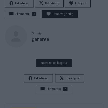
Udostępnij
Udostępnij
Lubię to!
Skomentuj
5
Obserwuj notkę
O mnie
generee
Nowości od blogera
Udostępnij
Udostępnij
Skomentuj
5