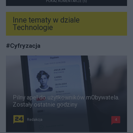
POKAŻ KOMENTARZE (5)
Inne tematy w dziale
Technologie
#
Cyfryzacja
Pilny apel do użytkowników mObywatela.
Zostały ostatnie godziny
Redakcja
4