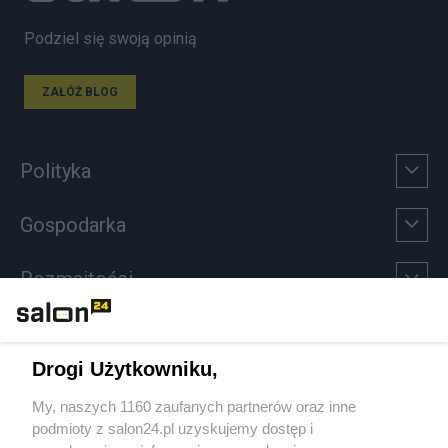
Podziel się swoją opinią
ZAŁÓŻ BLOG
Polityka
Gospodarka
Rozmaitości
Technologie
Drogi Użytkowniku,
Sport
My, naszych 1160 zaufanych partnerów oraz inne
podmioty z salon24.pl uzyskujemy dostęp i
Społeczeństwo