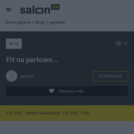
Strona główna
Blogi
generee
97
BLOG
Fit na perłowo...
generee
TECHNOLOGIE
Obserwuj notkę
3.06.2026 , ostatnia aktualizacja: 3.06.2026, 13:00