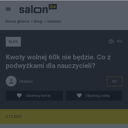
Strona główna
Blogi
latawiec
416
BLOG
Kwoty wolnej 60k nie będzie. Co z
podwyżkami dla nauczycieli?
latawiec
KO
Obserwuj temat
Obserwuj notkę
2.12.2023