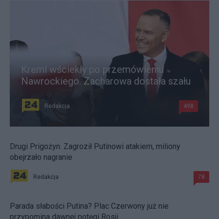
Kreml wściekły po przemówieniu
Nawrockiego. Zacharowa dostała szału
Redakcja
498
Drugi Prigożyn. Zagroził Putinowi atakiem, miliony
obejrzało nagranie
Redakcja
78
Parada słabości Putina? Plac Czerwony już nie
przypomina dawnej potęgi Rosji