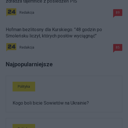
zdradza tajemnice z posiedzeń PiS
Redakcja
89
Hofman bezlitosny dla Kurskiego. "48 godzin po
Smoleńsku liczył, których posłów wyciągnąć"
Redakcja
85
Najpopularniejsze
Polityka
Kogo boli bicie Sowietów na Ukrainie?