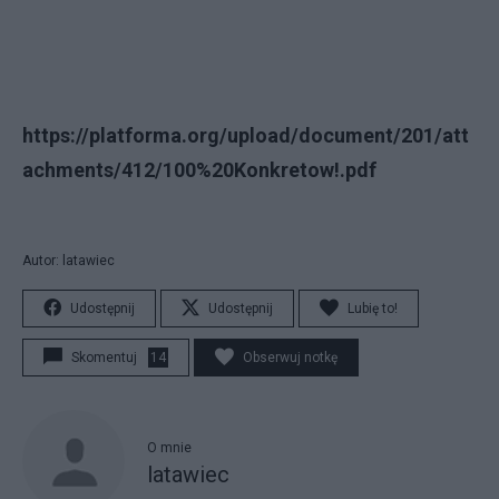
https://platforma.org/upload/document/201/att
achments/412/100%20Konkretow!.pdf
Autor: latawiec
Udostępnij
Udostępnij
Lubię to!
Skomentuj
14
Obserwuj notkę
O mnie
latawiec