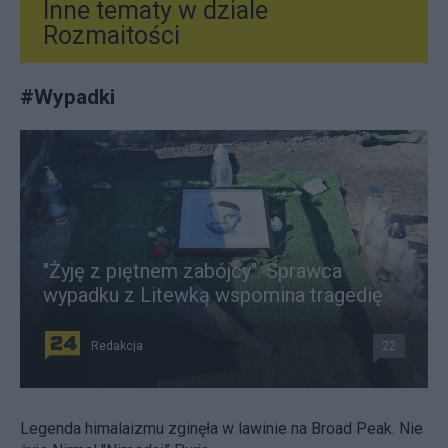
Inne tematy w dziale
Rozmaitości
#
Wypadki
"Żyję z piętnem zabójcy". Sprawca
wypadku z Litewką wspomina tragedię
Redakcja
22
Legenda himalaizmu zginęła w lawinie na Broad Peak. Nie