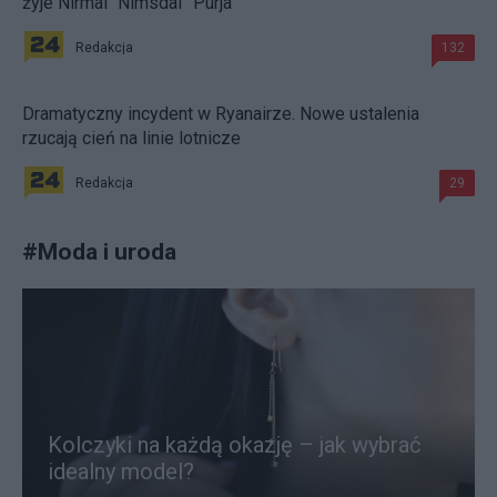
żyje Nirmal "Nimsdai” Purja
Redakcja
132
Dramatyczny incydent w Ryanairze. Nowe ustalenia
rzucają cień na linie lotnicze
Redakcja
29
#
Moda i uroda
Kolczyki na każdą okazję – jak wybrać
idealny model?