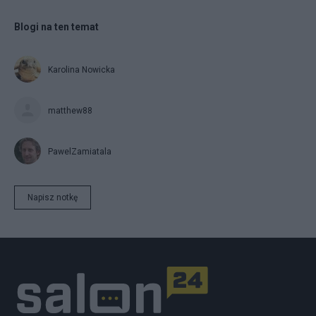
Blogi na ten temat
Karolina Nowicka
matthew88
PawelZamiatala
Napisz notkę