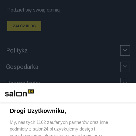
Podziel się swoją opinią
ZAŁÓŻ BLOG
Polityka
Gospodarka
Rozmaitości
Technologie
Drogi Użytkowniku,
Sport
My, naszych 1162 zaufanych partnerów oraz inne
podmioty z salon24.pl uzyskujemy dostęp i
Społeczeństwo
przechowujemy informacje na urządzeniu oraz