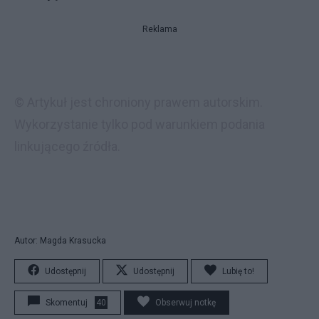
Reklama
© Artykuł jest chroniony prawem autorskim.
Wykorzystanie tylko pod warunkiem podania
linkującego źródła.
Autor: Magda Krasucka
Udostępnij
Udostępnij
Lubię to!
Skomentuj
40
Obserwuj notkę