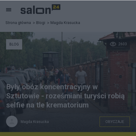
Strona główna
Blogi
Magda Krasucka
2603
BLOG
Były obóz koncentracyjny w
Sztutowie - roześmiani turyści robią
selfie na tle krematorium
Magda Krasucka
OBYCZAJE
Muzeum Stutthof