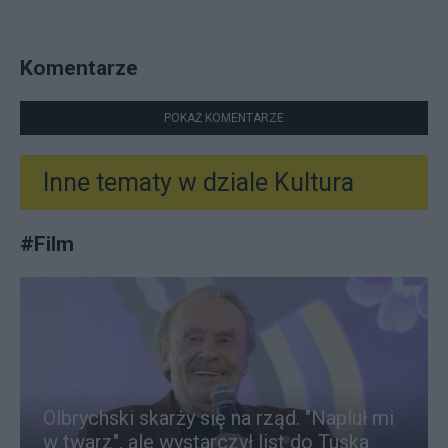
Komentarze
POKAŻ KOMENTARZE
Inne tematy w dziale
Kultura
#
Film
Olbrychski skarży się na rząd. "Napluł mi
w twarz", ale wystarczył list do Tuska