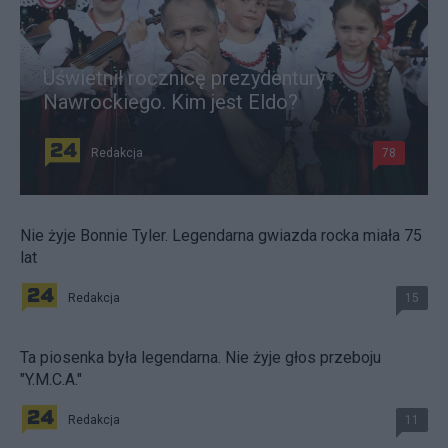
Uświetnił rocznicę prezydentury
Nawrockiego. Kim jest Eldo?
Redakcja
78
Nie żyje Bonnie Tyler. Legendarna gwiazda rocka miała 75
lat
Redakcja
15
Ta piosenka była legendarna. Nie żyje głos przeboju
"Y.M.C.A."
Redakcja
11