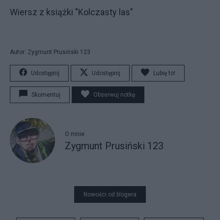
Wiersz z książki "Kolczasty las"
Autor: Zygmunt Prusiński 123
Udostępnij
Udostępnij
Lubię to!
Skomentuj
Obserwuj notkę
O mnie
Zygmunt Prusiński 123
Nowości od blogera