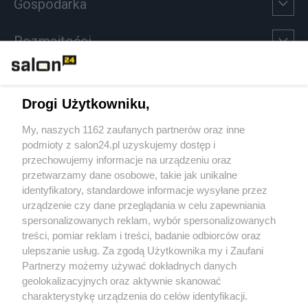
Gospodarka
Rozmaitości
Technologie
Drogi Użytkowniku,
Sport
My, naszych 1162 zaufanych partnerów oraz inne
podmioty z salon24.pl uzyskujemy dostęp i
Społeczeństwo
przechowujemy informacje na urządzeniu oraz
przetwarzamy dane osobowe, takie jak unikalne
Kultura
identyfikatory, standardowe informacje wysyłane przez
urządzenie czy dane przeglądania w celu zapewniania
spersonalizowanych reklam, wybór spersonalizowanych
treści, pomiar reklam i treści, badanie odbiorców oraz
ulepszanie usług. Za zgodą Użytkownika my i Zaufani
X
Facebook
Instagram
Youtube
Partnerzy możemy używać dokładnych danych
geolokalizacyjnych oraz aktywnie skanować
charakterystykę urządzenia do celów identyfikacji.