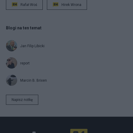
Rafał Woś
Hirek Wrona
Blogi na ten temat
Jan Filip Libicki
report
Marcin B. Brixen
Napisz notkę