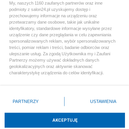
My, naszych 1160 zaufanych partnerów oraz inne
podmioty z salon24.pl uzyskujemy dostęp i
Społeczeństwo
przechowujemy informacje na urządzeniu oraz
przetwarzamy dane osobowe, takie jak unikalne
Kultura
identyfikatory, standardowe informacje wysyłane przez
urządzenie czy dane przeglądania w celu zapewniania
spersonalizowanych reklam, wybór spersonalizowanych
treści, pomiar reklam i treści, badanie odbiorców oraz
ulepszanie usług. Za zgodą Użytkownika my i Zaufani
X
Facebook
Instagram
Youtube
Partnerzy możemy używać dokładnych danych
geolokalizacyjnych oraz aktywnie skanować
charakterystykę urządzenia do celów identyfikacji.
Web Content Media sp. z o. o. © 2022
Ponieważ cenimy Twoją prywatność, prosimy o zgodę na
korzystanie z tych technologii poprzez kliknięcie
„Akceptuję”. Zgoda jest dobrowolna i zawsze możesz ją
Pomoc
O nas
Praca
Reklama
Kontakt
zmienić/wycofać klikając przycisk ustawień prywatności
PARTNERZY
USTAWIENIA
znajdujący się w lewym dolnym rogu strony
. Niektóre
rodzaje przetwarzania danych nie wymagają zgody
użytkownika, ale masz prawo sprzeciwić się takiemu
AKCEPTUJĘ
przetwarzaniu. Preferencje będą miały zastosowania tylko
Technologię dostarcza:
W3media.pl