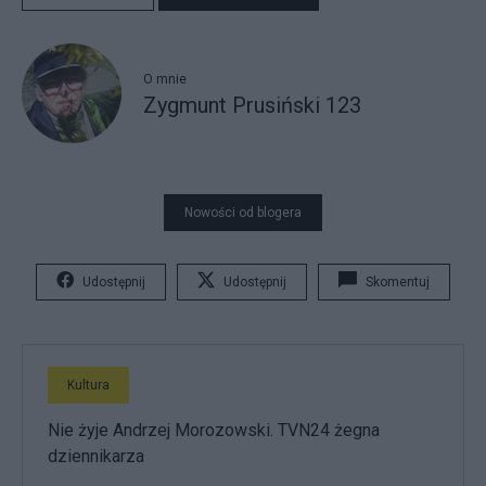
O mnie
Zygmunt Prusiński 123
Nowości od blogera
Udostępnij
Udostępnij
Skomentuj
Kultura
Nie żyje Andrzej Morozowski. TVN24 żegna
dziennikarza