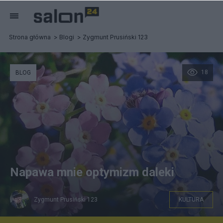
Strona główna
Blogi
Zygmunt Prusiński 123
18
BLOG
Napawa mnie optymizm daleki
Zygmunt Prusiński 123
KULTURA