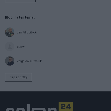
Blogi na ten temat
Jan Filip Libicki
catrw
Zbigniew Kuźmiuk
Napisz notkę