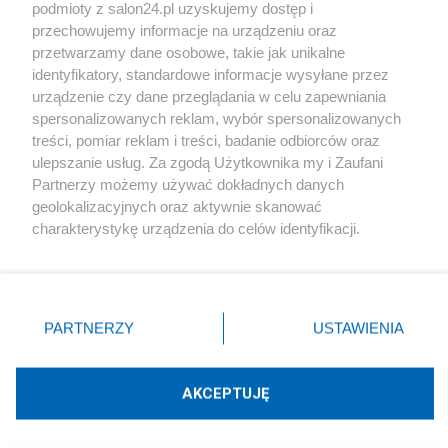
podmioty z salon24.pl uzyskujemy dostęp i
Społeczeństwo
przechowujemy informacje na urządzeniu oraz
przetwarzamy dane osobowe, takie jak unikalne
Kultura
identyfikatory, standardowe informacje wysyłane przez
urządzenie czy dane przeglądania w celu zapewniania
spersonalizowanych reklam, wybór spersonalizowanych
treści, pomiar reklam i treści, badanie odbiorców oraz
ulepszanie usług. Za zgodą Użytkownika my i Zaufani
X
Facebook
Instagram
Youtube
Partnerzy możemy używać dokładnych danych
geolokalizacyjnych oraz aktywnie skanować
charakterystykę urządzenia do celów identyfikacji.
Web Content Media sp. z o. o. © 2022
Ponieważ cenimy Twoją prywatność, prosimy o zgodę na
korzystanie z tych technologii poprzez kliknięcie
„Akceptuję”. Zgoda jest dobrowolna i zawsze możesz ją
Pomoc
O nas
Praca
Reklama
Kontakt
zmienić/wycofać klikając przycisk ustawień prywatności
PARTNERZY
USTAWIENIA
znajdujący się w lewym dolnym rogu strony
. Niektóre
rodzaje przetwarzania danych nie wymagają zgody
użytkownika, ale masz prawo sprzeciwić się takiemu
AKCEPTUJĘ
przetwarzaniu. Preferencje będą miały zastosowania tylko
Technologię dostarcza:
W3media.pl
na tej witrynie.