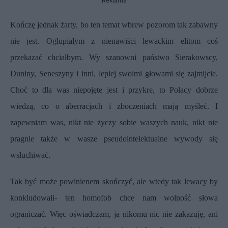
Reklama
Kończę jednak żarty, bo ten temat wbrew pozorom tak zabawny
nie jest. Ogłupiałym z nienawiści lewackim elitom coś
przekazać chciałbym. Wy szanowni państwo Sierakowscy,
Duniny, Seneszyny i inni, lepiej swoimi głowami się zajmijcie.
Choć to dla was niepojęte jest i przykre, to Polacy dobrze
wiedzą, co o aberracjach i zboczeniach mają myśleć. I
zapewniam was, nikt nie życzy sobie waszych nauk, nikt nie
pragnie także w wasze pseudointelektualne wywody się
wsłuchiwać.
Tak być może powinienem skończyć, ale wtedy tak lewacy by
konkludowali- ten homofob chce nam wolność słowa
ograniczać. Więc oświadczam, ja nikomu nic nie zakazuję, ani