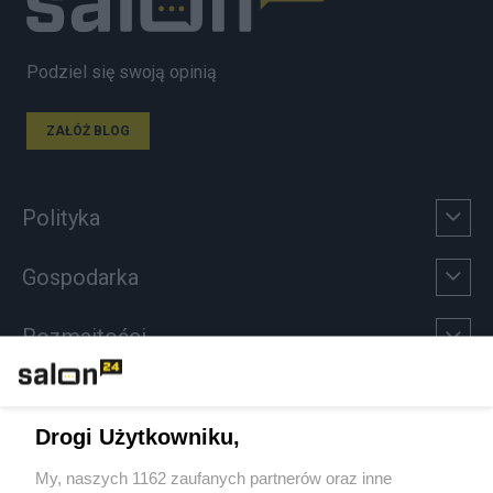
Podziel się swoją opinią
ZAŁÓŻ BLOG
Polityka
Gospodarka
Rozmaitości
Technologie
Drogi Użytkowniku,
Sport
My, naszych 1162 zaufanych partnerów oraz inne