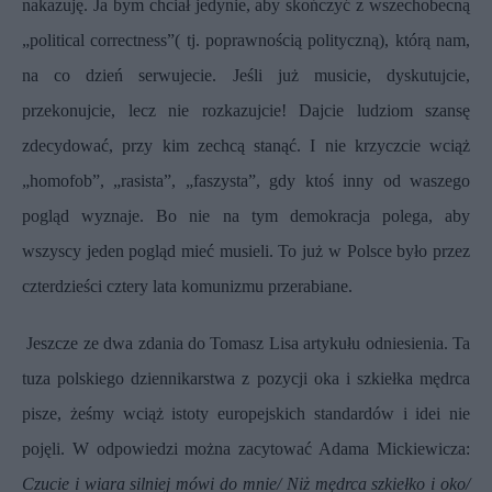
nakazuję. Ja bym chciał jedynie, aby skończyć z wszechobecną
„political correctness”( tj. poprawnością polityczną), którą nam,
na co dzień serwujecie. Jeśli już musicie, dyskutujcie,
przekonujcie, lecz nie rozkazujcie! Dajcie ludziom szansę
zdecydować, przy kim zechcą stanąć. I nie krzyczcie wciąż
„homofob”, „rasista”, „faszysta”, gdy ktoś inny od waszego
pogląd wyznaje. Bo nie na tym demokracja polega, aby
wszyscy jeden pogląd mieć musieli. To już w Polsce było przez
czterdzieści cztery lata komunizmu przerabiane.
Jeszcze ze dwa zdania do Tomasz Lisa artykułu odniesienia. Ta
tuza polskiego dziennikarstwa z pozycji oka i szkiełka mędrca
pisze, żeśmy wciąż istoty europejskich standardów i idei nie
pojęli. W odpowiedzi można zacytować Adama Mickiewicza:
Czucie i wiara silniej mówi do mnie/ Niż mędrca szkiełko i oko/