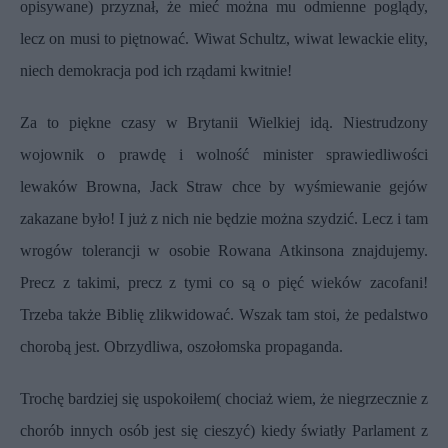
opisywane) przyznał, że mieć można mu odmienne poglądy,
lecz on musi to piętnować. Wiwat Schultz, wiwat lewackie elity,
niech demokracja pod ich rządami kwitnie!
Za to piękne czasy w Brytanii Wielkiej idą. Niestrudzony
wojownik o prawdę i wolność minister sprawiedliwości
lewaków Browna, Jack Straw chce by wyśmiewanie gejów
zakazane było! I już z nich nie będzie można szydzić. Lecz i tam
wrogów tolerancji w osobie Rowana Atkinsona znajdujemy.
Precz z takimi, precz z tymi co są o pięć wieków zacofani!
Trzeba także Biblię zlikwidować. Wszak tam stoi, że pedalstwo
chorobą jest. Obrzydliwa, oszołomska propaganda.
Trochę bardziej się uspokoiłem( chociaż wiem, że niegrzecznie z
chorób innych osób jest się cieszyć) kiedy światły Parlament z