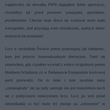
wątpliwości, do słownika PWN sięgnąłem:
fobia- uporczywy,
chorobliwy lęk przed pewnymi sytuacjami, zjawiskami,
przedmiotami.
Chociaż moje słowo się wydawać może mało
wiarygodnie, pod przysięgą wam oświadczam, żadnych leków
urojonych nie posiadam!
Lecz w zachodnim Świecie jestem postrzegany jak odmieniec,
bom jest przeciw homoseksualnym aberracjom. Toteż się
zmartwiłem, gdy czytałem wywiad z wielce czcigodnym panem
Martinem Schultzem, co w Parlamencie Europejskim lewicowej
partii przewodzi. On to mnie i inne zacofane masy
„ciemnogrodu” nie na żarty ostrzegł- kto jest homofobem niech
się z politycznym ostracyzmem liczy. Lecz po serii pytań
dziennikarki( co być może też choruje na „schorzenie” tu