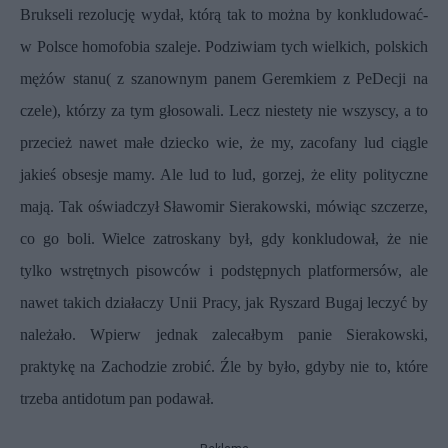
Brukseli rezolucję wydał, którą tak to można by konkludować-
w Polsce homofobia szaleje. Podziwiam tych wielkich, polskich
mężów stanu( z szanownym panem Geremkiem z PeDecji na
czele), którzy za tym głosowali. Lecz niestety nie wszyscy, a to
przecież nawet małe dziecko wie, że my, zacofany lud ciągle
jakieś obsesje mamy. Ale lud to lud, gorzej, że elity polityczne
mają. Tak oświadczył Sławomir Sierakowski, mówiąc szczerze,
co go boli. Wielce zatroskany był, gdy konkludował, że nie
tylko wstrętnych pisowców i podstępnych platformersów, ale
nawet takich działaczy Unii Pracy, jak Ryszard Bugaj leczyć by
należało. Wpierw jednak zalecałbym panie Sierakowski,
praktykę na Zachodzie zrobić. Źle by było, gdyby nie to, które
trzeba antidotum pan podawał.