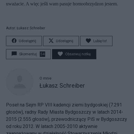
uważacie. A więc jeśli wam pasuje homoobrzydzon jestem.
Autor: Łukasz Schreiber
Udostępnij
Udostępnij
Lubię to!
Skomentuj
54
Obserwuj notkę
O mnie
Łukasz Schreiber
Poseł na Sejm RP VIII kadencji ziemi bydgoskiej (7.291
głosów), radny Rady Miasta Bydgoszczy w latach 2014-
2015 (2.555 głosów), przewodniczący PiS w Bydgoszczy
od roku 2012. W latach 2005-2010 aktywnie
zaangażowany w działalność Stowarzyszenia Młodzi