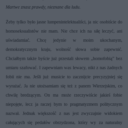
Martwe znasz prawdy, nieznane dla ludu.
Żeby tylko było jasne lumpenintelektualiści, ja nic osobiście do
homoseksualistów nie mam. Nie chce ich na siłę leczyć, ani
uświadamiać. Chcę jedynie w moim ukochanym,
demokratycznym kraju, wolność słowa sobie zapewnić.
Chciałbym także byście już przestali słowem „homofobią” bez
umiaru szafować. I zapewniam was lewacy, nikt z nas żadnych
fobii nie ma. Jeśli już musicie to zacznijcie precyzyjniej się
wyrażać. Ja nie utożsamiam się też z panem Wierzejskim, co
chwilę bredzącym. On ma może rzeczywiście jakieś fobie
niepojęte, lecz ja raczej bym to pragmatyzmem politycznym
nazwał.
Jednak większość z nas jest zwyczajnie widokiem
całujących się pedałów obrzydzona, który wy za naturalny