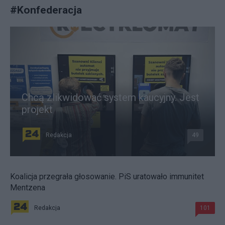
#
Konfederacja
Chcą zlikwidować system kaucyjny. Jest
projekt
Redakcja
49
Koalicja przegrała głosowanie. PiS uratowało immunitet
Mentzena
Redakcja
101