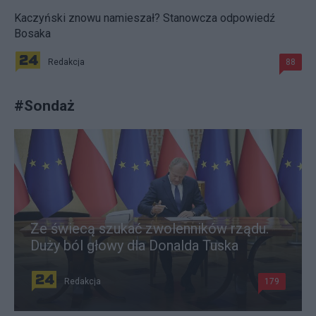
Kaczyński znowu namieszał? Stanowcza odpowiedź
Bosaka
Redakcja
88
#
Sondaż
Ze świecą szukać zwolenników rządu.
Duży ból głowy dla Donalda Tuska
Redakcja
179