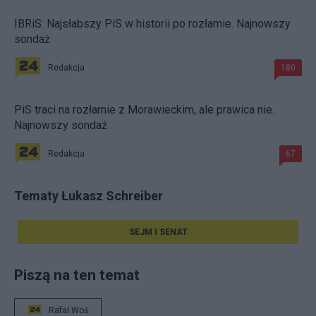
IBRiS: Najsłabszy PiS w historii po rozłamie. Najnowszy
sondaż
Redakcja
180
PiS traci na rozłamie z Morawieckim, ale prawica nie.
Najnowszy sondaż
Redakcja
67
Tematy Łukasz Schreiber
SEJM I SENAT
Piszą na ten temat
Rafał Woś