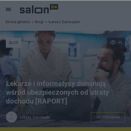
Strona główna
Blogi
Łukasz Sianożęcki
66
BLOG
Lekarze i informatycy dominują
wśród ubezpieczonych od utraty
dochodu [RAPORT]
Łukasz Sianożęcki
GOSPODARKA
freepik.com