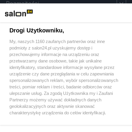
Rozmaitości
Technologie
Drogi Użytkowniku,
Sport
My, naszych 1160 zaufanych partnerów oraz inne
podmioty z salon24.pl uzyskujemy dostęp i
Społeczeństwo
przechowujemy informacje na urządzeniu oraz
przetwarzamy dane osobowe, takie jak unikalne
Kultura
identyfikatory, standardowe informacje wysyłane przez
urządzenie czy dane przeglądania w celu zapewniania
spersonalizowanych reklam, wybór spersonalizowanych
treści, pomiar reklam i treści, badanie odbiorców oraz
ulepszanie usług. Za zgodą Użytkownika my i Zaufani
X
Facebook
Instagram
Youtube
Partnerzy możemy używać dokładnych danych
geolokalizacyjnych oraz aktywnie skanować
charakterystykę urządzenia do celów identyfikacji.
Web Content Media sp. z o. o. © 2022
Ponieważ cenimy Twoją prywatność, prosimy o zgodę na
korzystanie z tych technologii poprzez kliknięcie
„Akceptuję”. Zgoda jest dobrowolna i zawsze możesz ją