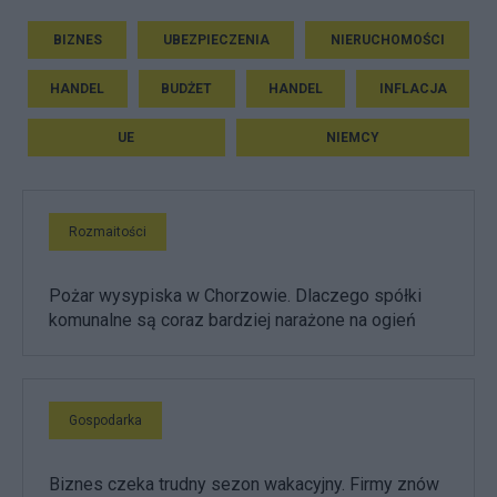
BIZNES
UBEZPIECZENIA
NIERUCHOMOŚCI
HANDEL
BUDŻET
HANDEL
INFLACJA
UE
NIEMCY
Rozmaitości
Pożar wysypiska w Chorzowie. Dlaczego spółki
komunalne są coraz bardziej narażone na ogień
Gospodarka
Biznes czeka trudny sezon wakacyjny. Firmy znów