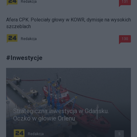
Redakcja
131
Afera CPK. Poleciały głowy w KOWR, dymisje na wysokich
szczeblach
Redakcja
130
#
Inwestycje
Strategiczna inwestycja w Gdańsku.
Oczko w głowie Orlenu
Redakcja
5