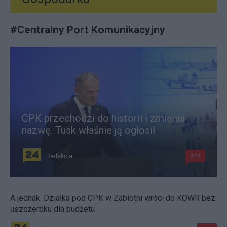
#
Centralny Port Komunikacyjny
CPK przechodzi do historii i zmienia
nazwę. Tusk właśnie ją ogłosił
Redakcja
324
A jednak. Działka pod CPK w Zabłotni wróci do KOWR bez
uszczerbku dla budżetu