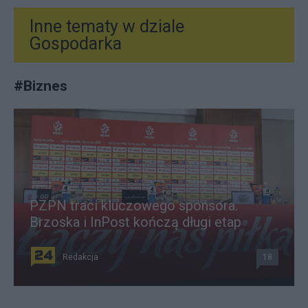
Inne tematy w dziale
Gospodarka
#
Biznes
PZPN traci kluczowego sponsora.
Brzoska i InPost kończą długi etap
Redakcja
18