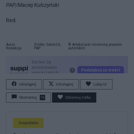
PAP/Maciej Kulczyński
Red.
Autor:
Źródło: Salon24,
© Artykuł jest chroniony prawem
Redakcja
PAP
autorskim
Udostępnij
Udostępnij
Lubię to!
Skomentuj
10
Obserwuj notkę
Gospodarka