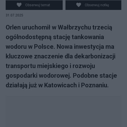
tankowania wodorem w Wałbrzychu, 31 bm. Pojemność
Obserwuj temat
Obserwuj notkę
zbiorników pozwala zatankować 20 miejskich
31.07.2025
autobusów oraz ponad 30 samochodów osobowych w
ciągu doby. (ad) PAP/Maciej Kulczyński
Orlen uruchomił w Wałbrzychu trzecią
ogólnodostępną stację tankowania
wodoru w Polsce. Nowa inwestycja ma
kluczowe znaczenie dla dekarbonizacji
transportu miejskiego i rozwoju
gospodarki wodorowej. Podobne stacje
działają już w Katowicach i Poznaniu.