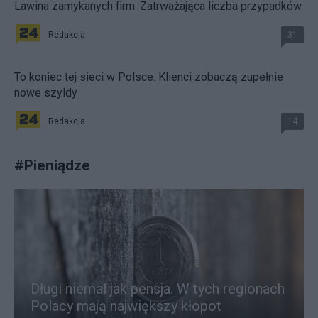
Lawina zamykanych firm. Zatrważająca liczba przypadków
Redakcja
31
To koniec tej sieci w Polsce. Klienci zobaczą zupełnie
nowe szyldy
Redakcja
14
#
Pieniądze
Długi niemal jak pensja. W tych regionach
Polacy mają największy kłopot