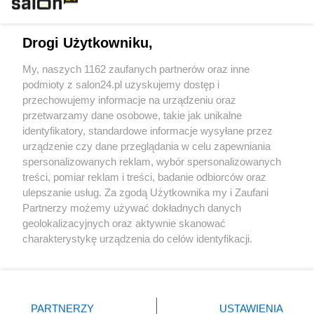
Technologie
Drogi Użytkowniku,
Sport
My, naszych 1162 zaufanych partnerów oraz inne
podmioty z salon24.pl uzyskujemy dostęp i
Społeczeństwo
przechowujemy informacje na urządzeniu oraz
przetwarzamy dane osobowe, takie jak unikalne
Kultura
identyfikatory, standardowe informacje wysyłane przez
urządzenie czy dane przeglądania w celu zapewniania
spersonalizowanych reklam, wybór spersonalizowanych
treści, pomiar reklam i treści, badanie odbiorców oraz
ulepszanie usług. Za zgodą Użytkownika my i Zaufani
X
Facebook
Instagram
Youtube
Partnerzy możemy używać dokładnych danych
geolokalizacyjnych oraz aktywnie skanować
charakterystykę urządzenia do celów identyfikacji.
Web Content Media sp. z o. o. © 2022
Ponieważ cenimy Twoją prywatność, prosimy o zgodę na
korzystanie z tych technologii poprzez kliknięcie
„Akceptuję”. Zgoda jest dobrowolna i zawsze możesz ją
Pomoc
O nas
Praca
Reklama
Kontakt
zmienić/wycofać klikając przycisk ustawień prywatności
PARTNERZY
USTAWIENIA