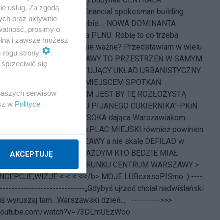
ie usług. Za zgodą
a & Rzecznik Finansowy financial spokesman building
ych oraz aktywnie
 pnące się ku niebu, a w niebie.... NOWA DOMINANTA
watność, prosimy o
ko IKONA ??? inna wersja PLNU
Robię to co trzeba
wolna i zawsze możesz
temu co ważne, a co dla mnie ważne? Przedstawiam w wielu
m rogu strony
.
: PLAC CENTRALNY WARSZAWY TO PRZESTRZEŃ W SAMYM
sprzeciwić się
KO ELEMENT KRYSTALIZUJĄCY UKŁAD URBANISTYCZNY
ĄCY NAJWAŻNIEJSZYM MIEJSCEM SPOTKAŃ
 naszych serwisów
AKÓW
MOIM MARZENIEM JEST BY TĘ ROZŁOŻYSTĄ
esz w
Polityce
 STRZELISTY CZUB "TORTU PIJANEGO CUKIERNIKA"-PKiN
HŁONĘŁA ZABUDOWA WYSOKA dająca Warszawiakom
pracy i funkcje dla miasta.PLAC MIEJSKI również powinien
kać skalę miejską WARSZAWY a nie skalę DEFILAD w
REALIZUJĘ PROJEKT Z KAŻDYM KTO BĘDZIE MIAŁ
AKCEPTUJĘ
MIANĘ OBECNEGO WIZERUNKU CENTRUM WARSZAWY >
ONCEPCJE,WIZJE < < < <</b>
MOJE LUBczasoPISmo :) ----
-----------------------------
„Gdybyś ujrzeć chciał nadwiślański
dziś wyruszaj tam…Warszawski dzień....
---------->>>
.youtube.com/watch?v=73DLmUEzWoo