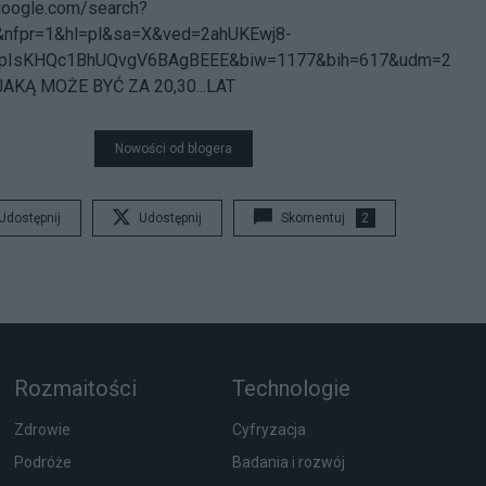
google.com/search?
n&nfpr=1&hl=pl&sa=X&ved=2ahUKEwj8-
xpIsKHQc1BhUQvgV6BAgBEEE&biw=1177&bih=617&udm=2
KĄ MOŻE BYĆ ZA 20,30...LAT
Nowości od blogera
Udostępnij
Udostępnij
Skomentuj
2
Rozmaitości
Technologie
Zdrowie
Cyfryzacja
Podróże
Badania i rozwój