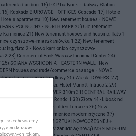
artments building 15) PKP budynek - Railway Station
16) Kaskada BIUROWCE - OFFICES Cascade 17) Hotele
- Hotels apartments 18) New tenement houses - NOWE
9) PARK PÓŁNOCNY - NORTH PARK 20) Old tenement
e Kamienice 21) New tenement houses and housing, flats 1
nice czynszowe-mieszkaniówka 1 22) New tenement
ousing, flats 2 - Nowe kamienice czynszowe-
a 2 23) Commercial Bank Warsaw Financial Center 24)
NT 25) ŚCIANA WSCHODNIA - EASTERN WALL -New
DERN houses and trade/commerce passage - NOWE
dernistyczne i pasaż handlowy 26) Widok TOWERS 27)
entrum LIM i Oxford Tower, Hotel Mariott, Intraco 2 29)
r (planned) 30) VARSO TOWER 310m 31) CENTRAL RAILWAY
ORZEC CENTRALNY 32) Rondo 1 33) Złota 44 -Libeskind
tinental 35) Zlote Tarasy - Golden Terraces 36) New
DERN houses - NOWE Kamienice modernistyczne 37)
ęp i przechowujemy
nd building 38) MUZEUM SZTUKI NOWOCZESNEJ +
ory, standardowe
itości ( wkomponowane w zabudowę nową) MSN MUSEUM
alizowanych reklam,
9) HOTEL METROPOL 40) Budynek CENTRALA