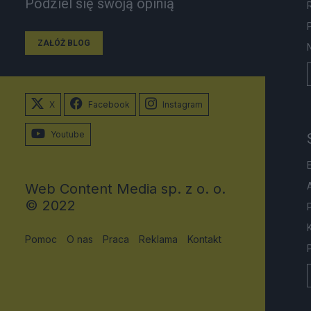
Podziel się swoją opinią
ZAŁÓŻ BLOG
X
Facebook
Instagram
Youtube
Web Content Media sp. z o. o.
© 2022
Pomoc
O nas
Praca
Reklama
Kontakt