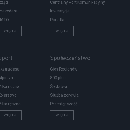
Rząd
Centralny Port Komunikacyjny
Prezydent
Inwestycje
NATO
Podatki
WIĘCEJ
WIĘCEJ
Sport
Społeczeństwo
Ekstraklasa
Głos Regionów
Alpinizm
800 plus
Piłka nożna
Śledztwa
Kolarstwo
Służba zdrowia
Piłka ręczna
Przestępczość
WIĘCEJ
WIĘCEJ