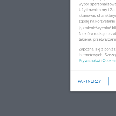
wybór spersonalizowan
Użytkownika my i Zau
skanować charakterys
zgodę na korzystanie 
ją zmienić/wycofać kl
Niektóre rodzaje prz
takiemu przetwarzaniu
Zapoznaj się z poniż
internetowych. Szcze
Prywatności
i
Cookie
PARTNERZY