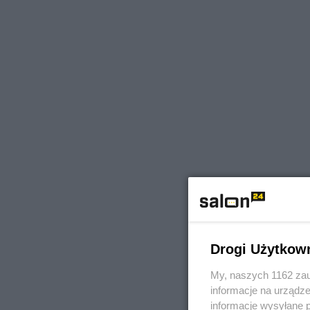
Drogi Użytkow
My, naszych 1162 zau
informacje na urządze
informacje wysyłane 