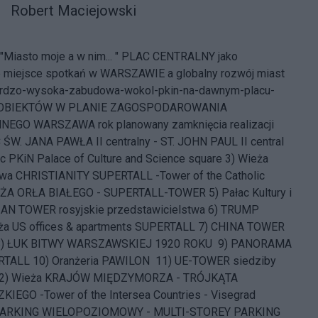
Robert Maciejowski
Miasto moje a w nim... "
PLAC CENTRALNY jako
e miejsce spotkań w WARSZAWIE a globalny rozwój miast
rdzo-wysoka-zabudowa-wokol-pkin-na-dawnym-placu-
OBIEKTÓW W PLANIE ZAGOSPODAROWANIA
EGO WARSZAWA rok planowany zamknięcia realizacji
ŚW. JANA PAWŁA II centralny - ST. JOHN PAUL II central
c PKiN Palace of Culture and Science square 3) Wieża
twa CHRISTIANITY SUPERTALL -Tower of the Catholic
EŻA ORŁA BIAŁEGO - SUPERTALL-TOWER 5) Pałac Kultury i
IAN TOWER rosyjskie przedstawicielstwa 6) TRUMP
a US offices & apartments SUPERTALL 7) CHINA TOWER
8) ŁUK BITWY WARSZAWSKIEJ 1920 ROKU 9) PANORAMA
RTALL 10) Oranżeria PAWILON 11) UE-TOWER siedziby
 12) Wieża KRAJÓW MIĘDZYMORZA - TRÓJKĄTA
EGO -Tower of the Intersea Countries - Visegrad
) PARKING WIELOPOZIOMOWY - MULTI-STOREY PARKING