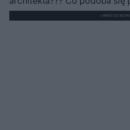
architekta??? Co podoba si
« WRÓĆ DO NOTKI