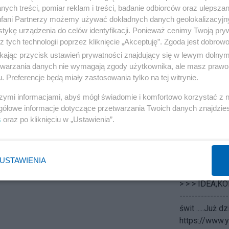
ych treści, pomiar reklam i treści, badanie odbiorców oraz ulepszan
Komunikacyjn
fani Partnerzy możemy używać dokładnych danych geolokalizacyjn
'....wieżowce
tykę urządzenia do celów identyfikacji. Ponieważ cenimy Twoją pry
WARSZAWY ja
z tych technologii poprzez kliknięcie „Akceptuję”. Zgoda jest dobro
oddając się 
ikając przycisk ustawień prywatności znajdujący się w lewym dolny
wariantach
etwarzania danych nie wymagają zgody użytkownika, ale masz prawo 
CENTRUM JA
. Preferencje będą miały zastosowania tylko na tej witrynie.
MIASTA BĘD
szymi informacjami, abyś mógł świadomie i komfortowo korzystać z
WARSZAWI
gółowe informacje dotyczące przetwarzania Twoich danych znajdzi
"ŻABĘ" oraz
s
oraz po kliknięciu w „Ustawienia”.
w końcu WC
nowe miejsca 
w końcu uzys
MOSKWIE. Z
USTAWIENIA
WPŁYW NA Z
> > > IDEA,K
----------------
świt .....Już 
https://www