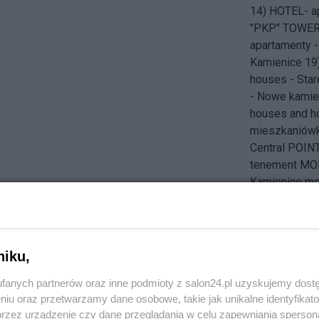
14) HOTEL- ap
"PKP" TOWER 
apartamenty 
Kamienice 1
houses - Star
- Nowe kamie
houses and h
mieszkaniówk
Central POI
tenement MO
Kamienice mo
Novotel 28) C
Lilium Towe
STATION - DW
34) Inter Con
niku,
tenement MO
fanych partnerów oraz inne podmioty z salon24.pl uzyskujemy dost
ROTUNDA rou
niu oraz przetwarzamy dane osobowe, takie jak unikalne identyfikat
TEATR Rozma
przez urządzenie czy dane przeglądania w celu zapewniania sperson
& THEATRE 3