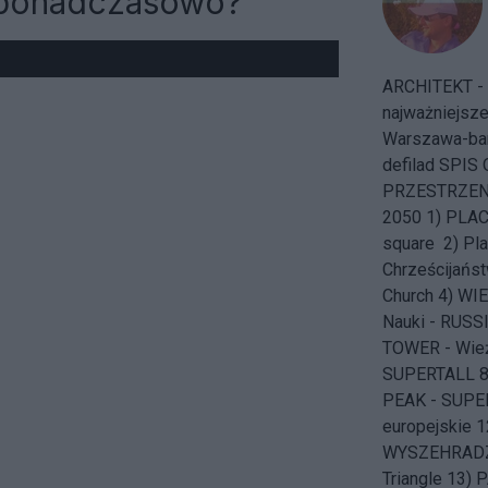
ę ponadczasowo?
ARCHITEKT - "
najważniejsz
Warszawa-ba
defilad
SPIS 
PRZESTRZENN
2050 1) PLAC 
square 2) Pla
Chrześcijańs
Church 4) WI
Nauki - RUSS
TOWER - Wież
SUPERTALL 
PEAK - SUPE
europejskie
WYSZEHRADZKI
Triangle 13