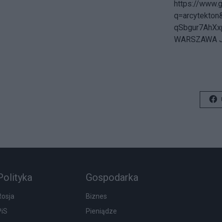
https://www.
q=arcytekto
qSbgur7AhX
WARSZAWA JA
Polityka
Gospodarka
Rosja
Biznes
PiS
Pieniądze