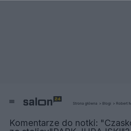
Strona główna
Blogi
Robert 
Komentarze do notki:
"Czask