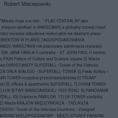
Robert Maciejowski
Miasto moje a w nim... "
PLAC CENTRALNY jako
e miejsce spotkań w WARSZAWIE a globalny rozwój miast
rdzo-wysoka-zabudowa-wokol-pkin-na-dawnym-placu-
OBIEKTÓW W PLANIE ZAGOSPODAROWANIA
EGO WARSZAWA rok planowany zamknięcia realizacji
ŚW. JANA PAWŁA II centralny - ST. JOHN PAUL II central
c PKiN Palace of Culture and Science square 3) Wieża
twa CHRISTIANITY SUPERTALL -Tower of the Catholic
EŻA ORŁA BIAŁEGO - SUPERTALL-TOWER 5) Pałac Kultury i
IAN TOWER rosyjskie przedstawicielstwa 6) TRUMP
a US offices & apartments SUPERTALL 7) CHINA TOWER
8) ŁUK BITWY WARSZAWSKIEJ 1920 ROKU 9) PANORAMA
RTALL 10) Oranżeria PAWILON 11) UE-TOWER siedziby
 12) Wieża KRAJÓW MIĘDZYMORZA - TRÓJKĄTA
EGO -Tower of the Intersea Countries - Visegrad
) PARKING WIELOPOZIOMOWY - MULTI-STOREY PARKING