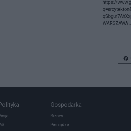
https://www.
q=arcytekto
qSbgur7AhX
WARSZAWA JA
Polityka
Gospodarka
Rosja
Biznes
PiS
Pieniądze