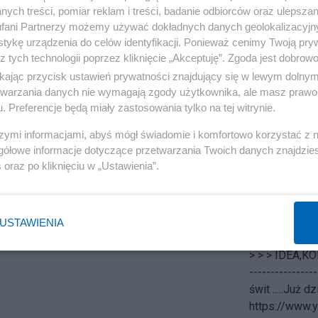
ych treści, pomiar reklam i treści, badanie odbiorców oraz ulepszan
Komunikacyjn
fani Partnerzy możemy używać dokładnych danych geolokalizacyjn
'....wieżowce
tykę urządzenia do celów identyfikacji. Ponieważ cenimy Twoją pry
WARSZAWY ja
z tych technologii poprzez kliknięcie „Akceptuję”. Zgoda jest dobro
oddając się 
ikając przycisk ustawień prywatności znajdujący się w lewym dolny
wariantach
etwarzania danych nie wymagają zgody użytkownika, ale masz prawo 
CENTRUM JA
. Preferencje będą miały zastosowania tylko na tej witrynie.
MIASTA BĘD
szymi informacjami, abyś mógł świadomie i komfortowo korzystać z
WARSZAWI
gółowe informacje dotyczące przetwarzania Twoich danych znajdzi
"ŻABĘ" oraz
s
oraz po kliknięciu w „Ustawienia”.
w końcu WC
nowe miejsca 
w końcu uzys
MOSKWIE. Z
USTAWIENIA
WPŁYW NA Z
> > > IDEA,K
----------------
świt .....Już 
https://www