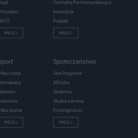
Rząd
Centralny Port Komunikacyjny
Prezydent
Inwestycje
NATO
Podatki
WIĘCEJ
WIĘCEJ
Sport
Społeczeństwo
Piłka nożna
Głos Regionów
Ekstraklasa
800 plus
Alpinizm
Śledztwa
Kolarstwo
Służba zdrowia
Piłka ręczna
Przestępczość
WIĘCEJ
WIĘCEJ