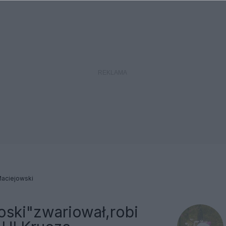
Maciejowski
oski"zwariował,robi