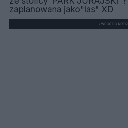
ze stolicy"PARK JURAJSKI"?
zaplanowana jako"las" XD
« WRÓĆ DO NOTKI