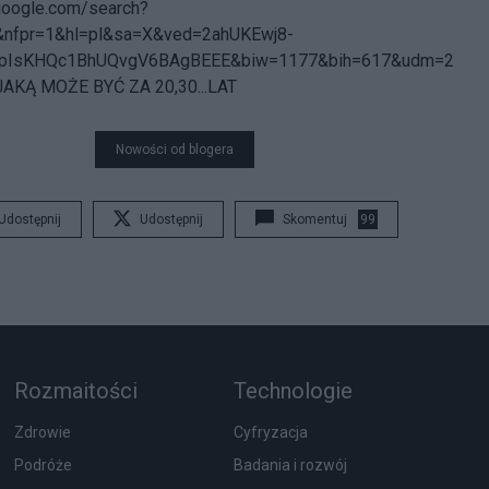
google.com/search?
n&nfpr=1&hl=pl&sa=X&ved=2ahUKEwj8-
xpIsKHQc1BhUQvgV6BAgBEEE&biw=1177&bih=617&udm=2
KĄ MOŻE BYĆ ZA 20,30...LAT
Nowości od blogera
Udostępnij
Udostępnij
Skomentuj
99
Rozmaitości
Technologie
Zdrowie
Cyfryzacja
Podróże
Badania i rozwój