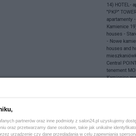
14) HOTEL- ap
"PKP" TOWER 
apartamenty 
Kamienice 1
houses - Star
- Nowe kamie
houses and h
mieszkaniówk
Central POI
tenement MO
Kamienice mo
Novotel 28) C
Lilium Towe
STATION - DW
34) Inter Con
niku,
tenement MO
fanych partnerów oraz inne podmioty z salon24.pl uzyskujemy dost
ROTUNDA rou
niu oraz przetwarzamy dane osobowe, takie jak unikalne identyfikat
TEATR Rozma
przez urządzenie czy dane przeglądania w celu zapewniania sperson
& THEATRE 3