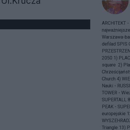
 Ul.Krucza
ARCHITEKT - "
najważniejsz
Warszawa-ba
defilad
SPIS 
PRZESTRZENN
2050 1) PLAC 
square 2) Pla
Chrześcijańs
Church 4) WI
Nauki - RUSS
TOWER - Wież
SUPERTALL 
PEAK - SUPE
europejskie
WYSZEHRADZKI
Triangle 13