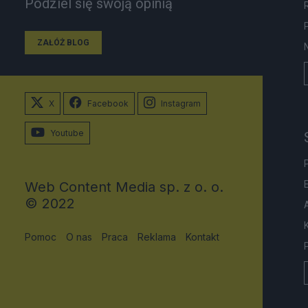
Podziel się swoją opinią
ZAŁÓŻ BLOG
X
Facebook
Instagram
Youtube
Web Content Media sp. z o. o.
© 2022
Pomoc
O nas
Praca
Reklama
Kontakt