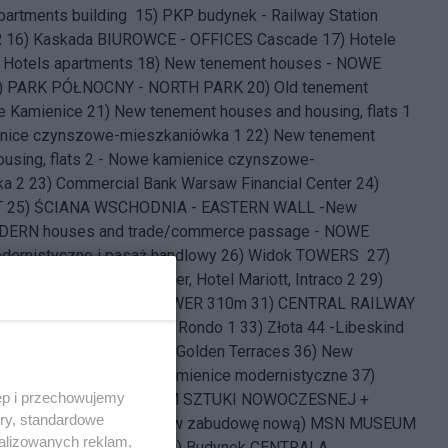
artments building 15) PKP budynek - Railway Station
16) Kaskada BIUROWCE - OFFICES Cascade 17) Hotele
- Hotels apartments 18) New tenement houses - NOWE
9) PARK PÓŁNOCNY - NORTH PARK 20) Old tenement
e Kamienice 21) New tenement houses and housing, flats 1
nice czynszowe-mieszkaniówka 1 22) New tenement
ousing, flats 2 - Nowe kamienice czynszowe-
a 2 23) Commercial Bank Warsaw Financial Center 24)
NT 25) ŚCIANA WSCHODNIA - EASTERN WALL -New
DERN houses and trade/commerce passage - NOWE
dernistyczne i pasaż handlowy 26) Widok TOWERS 27)
entrum LIM i Oxford Tower, Hotel Mariott, Intraco 2 29)
r (planned) 30) VARSO TOWER 310m 31) CENTRAL RAILWAY
ORZEC CENTRALNY 32) Rondo 1 33) Złota 44 -Libeskind
tinental 35) Zlote Tarasy - Golden Terraces 36) New
DERN houses - NOWE Kamienice modernistyczne 37)
ęp i przechowujemy
nd building 38) MUZEUM SZTUKI NOWOCZESNEJ +
ory, standardowe
itości ( wkomponowane w zabudowę nową) MSN MUSEUM
alizowanych reklam,
9) HOTEL METROPOL 40) Budynek CENTRALA