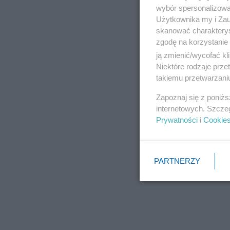
wybór spersonalizowan
Użytkownika my i Zau
skanować charakterys
zgodę na korzystanie 
ją zmienić/wycofać kl
Niektóre rodzaje prz
takiemu przetwarzaniu
Zapoznaj się z poniż
internetowych. Szcze
Prywatności
i
Cookie
PARTNERZY