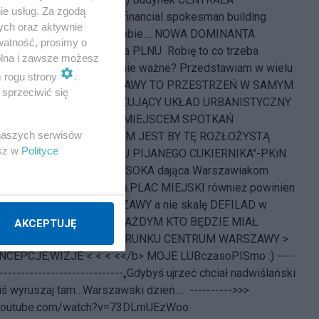
ie usług. Za zgodą
a & Rzecznik Finansowy financial spokesman building
ych oraz aktywnie
 pnące się ku niebu, a w niebie.... NOWA DOMINANTA
watność, prosimy o
ko IKONA ??? inna wersja PLNU
Robię to co trzeba
wolna i zawsze możesz
temu co ważne, a co dla mnie ważne? Przedstawiam w wielu
m rogu strony
.
: PLAC CENTRALNY WARSZAWY TO PRZESTRZEŃ W SAMYM
sprzeciwić się
KO ELEMENT KRYSTALIZUJĄCY UKŁAD URBANISTYCZNY
ĄCY NAJWAŻNIEJSZYM MIEJSCEM SPOTKAŃ
 naszych serwisów
AKÓW
MOIM MARZENIEM JEST BY TĘ ROZŁOŻYSTĄ
esz w
Polityce
 STRZELISTY CZUB "TORTU PIJANEGO CUKIERNIKA"-PKiN
HŁONĘŁA ZABUDOWA WYSOKA dająca Warszawiakom
pracy i funkcje dla miasta.PLAC MIEJSKI również powinien
kać skalę miejską WARSZAWY a nie skalę DEFILAD w
REALIZUJĘ PROJEKT Z KAŻDYM KTO BĘDZIE MIAŁ
AKCEPTUJĘ
MIANĘ OBECNEGO WIZERUNKU CENTRUM WARSZAWY >
ONCEPCJE,WIZJE < < < <</b>
MOJE LUBczasoPISmo :) ----
-----------------------------
„Gdybyś ujrzeć chciał nadwiślański
dziś wyruszaj tam…Warszawski dzień....
---------->>>
.youtube.com/watch?v=73DLmUEzWoo