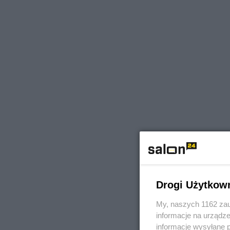
Drogi Użytkow
My, naszych 1162 zau
informacje na urządze
informacje wysyłane 