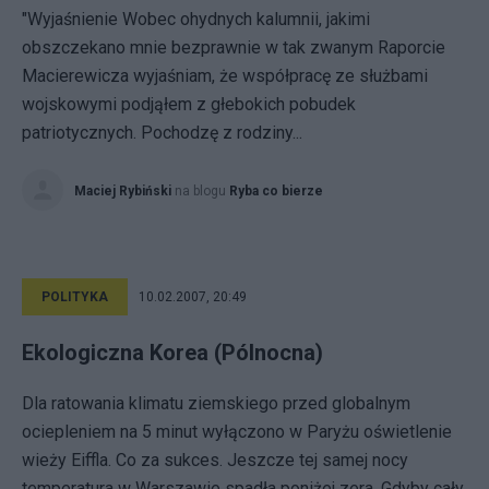
"Wyjaśnienie Wobec ohydnych kalumnii, jakimi
obszczekano mnie bezprawnie w tak zwanym Raporcie
Macierewicza wyjaśniam, że współpracę ze służbami
wojskowymi podjąłem z głebokich pobudek
patriotycznych. Pochodzę z rodziny...
Maciej Rybiński
na blogu
Ryba co bierze
POLITYKA
10.02.2007, 20:49
Ekologiczna Korea (Pólnocna)
Dla ratowania klimatu ziemskiego przed globalnym
ociepleniem na 5 minut wyłączono w Paryżu oświetlenie
wieży Eiffla. Co za sukces. Jeszcze tej samej nocy
temperatura w Warszawie spadła poniżej zera. Gdyby cały