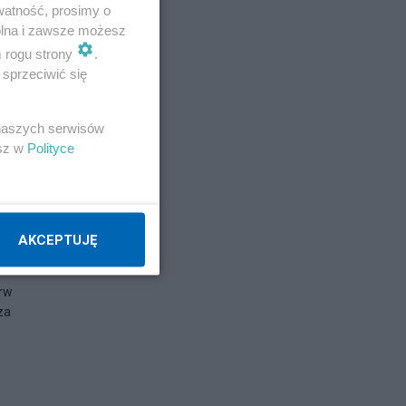
watność, prosimy o
wolna i zawsze możesz
m rogu strony
.
sprzeciwić się
 naszych serwisów
esz w
Polityce
AKCEPTUJĘ
erw
za