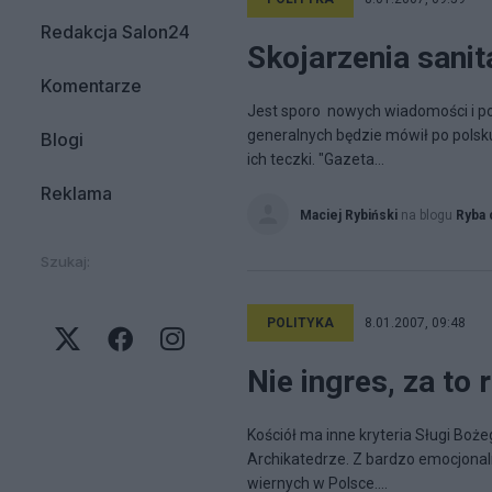
Redakcja Salon24
Skojarzenia sanit
Komentarze
Jest sporo nowych wiadomości i po
generalnych będzie mówił po polsk
Blogi
ich teczki. "Gazeta...
Reklama
Maciej Rybiński
na blogu
Ryba 
Szukaj:
POLITYKA
8.01.2007, 09:48
Nie ingres, za to 
Kościół ma inne kryteria Sługi Bo
Archikatedrze. Z bardzo emocjonaln
wiernych w Polsce....