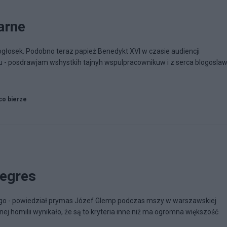
arne
głosek. Podobno teraz papież Benedykt XVI w czasie audiencji
u - posdrawjam wshystkih tajnyh wspulpracownikuw i z serca blogoslaw
co bierze
regres
żego - powiedział prymas Józef Glemp podczas mszy w warszawskiej
ej homilii wynikało, że są to kryteria inne niż ma ogromna większość