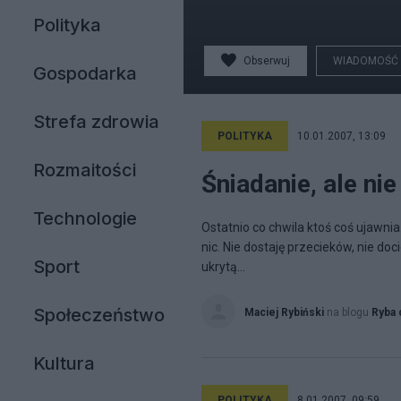
Polityka
Obserwuj
WIADOMOŚĆ
Gospodarka
Strefa zdrowia
POLITYKA
10.01.2007, 13:09
Rozmaitości
Śniadanie, ale nie
Technologie
Ostatnio co chwila ktoś coś ujawnia.
nic. Nie dostaję przecieków, nie d
Sport
ukrytą...
Społeczeństwo
Maciej Rybiński
na blogu
Ryba 
Kultura
POLITYKA
8.01.2007, 09:59