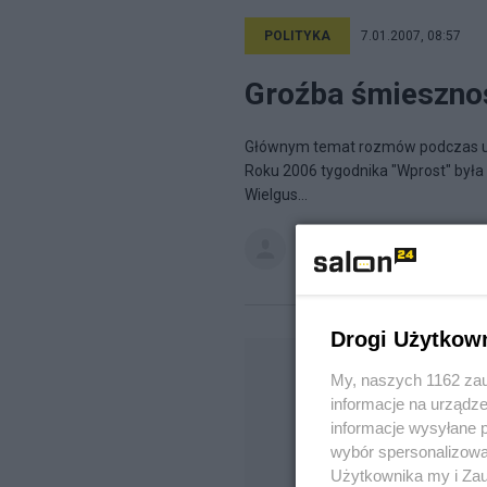
POLITYKA
7.01.2007, 08:57
Groźba śmieszno
Głównym temat rozmów podczas uro
Roku 2006 tygodnika "Wprost" była 
Wielgus...
Maciej Rybiński
na blogu
Ryba 
Drogi Użytkow
My, naszych 1162 zau
informacje na urządze
informacje wysyłane 
wybór spersonalizowan
Użytkownika my i Zau