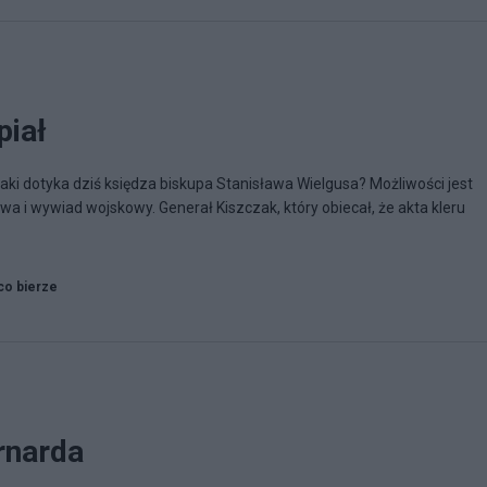
piał
jaki dotyka dziś księdza biskupa Stanisława Wielgusa? Możliwości jest
 i wywiad wojskowy. Generał Kiszczak, który obiecał, że akta kleru
co bierze
rnarda