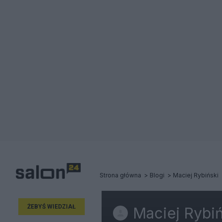
Strona główna
Blogi
Maciej Rybiński
ŻEBYŚ WIEDZIAŁ
Maciej Rybiń