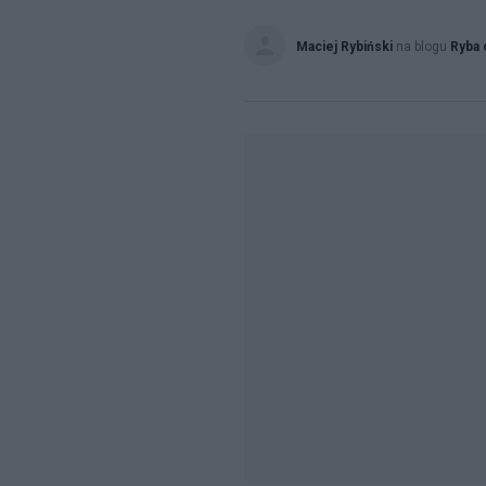
Maciej Rybiński
na blogu
Ryba 