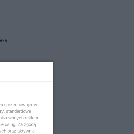
ieka
ęp i przechowujemy
ory, standardowe
alizowanych reklam,
ie usług. Za zgodą
ych oraz aktywnie