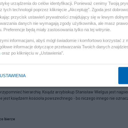
tykę urządzenia do celów identyfikacji. Ponieważ cenimy Twoją pry
z tych technologii poprzez kliknięcie „Akceptuję”. Zgoda jest dobro
ikając przycisk ustawień prywatności znajdujący się w lewym dolny
etwarzania danych nie wymagają zgody użytkownika, ale masz prawo 
. Preferencje będą miały zastosowania tylko na tej witrynie.
szymi informacjami, abyś mógł świadomie i komfortowo korzystać z
gółowe informacje dotyczące przetwarzania Twoich danych znajdzi
s
oraz po kliknięciu w „Ustawienia”.
USTAWIENIA
a honoru
 przypomnieć hierarchię. Ksiądz arcybiskup Stanisław Wielgus jest najpi
e jest księdzem kościoła powszechnego - bo niczego innego nie oznac
co bierze