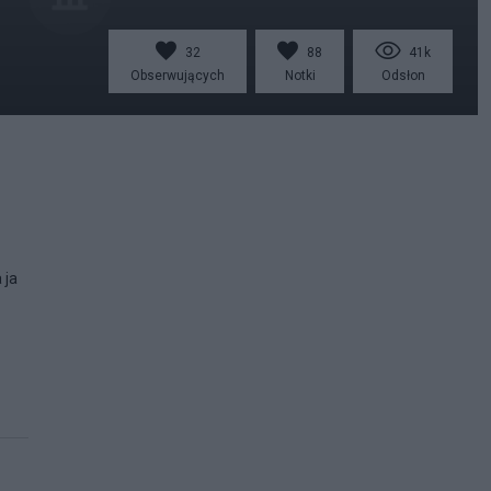
32
88
41k
Obserwujących
Notki
Odsłon
 ja