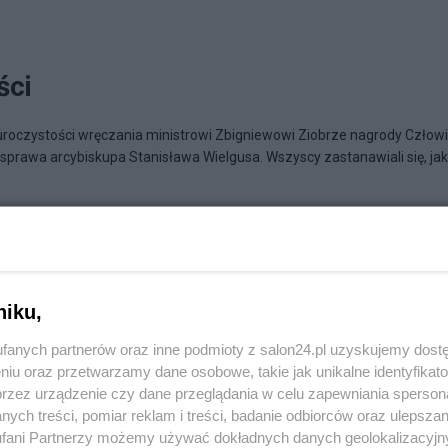
ści
czystości wręczania ministrowi Zbigniewowi Ziobrze nagrody Człow
sprawa arcybiskupa Stanisława Wielgusa. Wszyscy zastanawiali się, jak
co bierze
niku,
fanych partnerów oraz inne podmioty z salon24.pl uzyskujemy dost
niu oraz przetwarzamy dane osobowe, takie jak unikalne identyfikat
przez urządzenie czy dane przeglądania w celu zapewniania sperson
ych treści, pomiar reklam i treści, badanie odbiorców oraz ulepszan
fani Partnerzy możemy używać dokładnych danych geolokalizacyjn