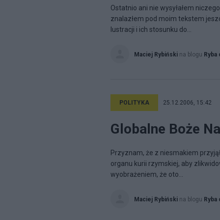
Ostatnio ani nie wysyłałem niczego
znalazłem pod moim tekstem jesz
lustracji i ich stosunku do...
Maciej Rybiński
na blogu
Ryba 
POLITYKA
25.12.2006, 15:42
Globalne Boże Na
Przyznam, że z niesmakiem przyją
organu kurii rzymskiej, aby zlikw
wyobrażeniem, że oto...
Maciej Rybiński
na blogu
Ryba 