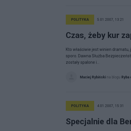
POLITYKA
5.01.2007, 13:21
Czas, żeby kur za
Kto właściwie jest winien dramatu, 
sporo. Dawna Służba Bezpieczeństwa
zostały spalone i...
Maciej Rybiński
na blogu
Ryba 
POLITYKA
4.01.2007, 15:31
Specjalnie dla Be