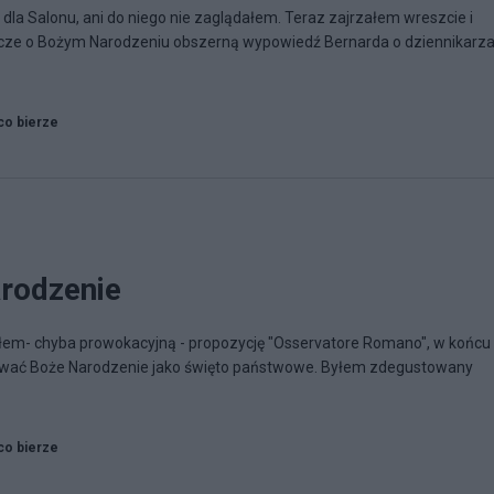
 dla Salonu, ani do niego nie zaglądałem. Teraz zajrzałem wreszcie i
cze o Bożym Narodzeniu obszerną wypowiedź Bernarda o dziennikarza
co bierze
rodzenie
łem- chyba prowokacyjną - propozycję "Osservatore Romano", w końcu
idować Boże Narodzenie jako święto państwowe. Byłem zdegustowany
co bierze