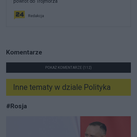
powrót do Trójmorza
Redakcja
Komentarze
POKAŻ KOMENTARZE (112)
Inne tematy w dziale
Polityka
#
Rosja