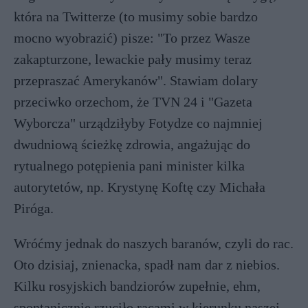
która na Twitterze (to musimy sobie bardzo
mocno wyobrazić) pisze: "To przez Wasze
zakapturzone, lewackie pały musimy teraz
przepraszać Amerykanów". Stawiam dolary
przeciwko orzechom, że TVN 24 i "Gazeta
Wyborcza" urządziłyby Fotydze co najmniej
dwudniową ścieżkę zdrowia, angażując do
rytualnego potępienia pani minister kilka
autorytetów, np. Krystynę Koftę czy Michała
Piróga.
Wróćmy jednak do naszych baranów, czyli do rac.
Oto dzisiaj, znienacka, spadł nam dar z niebios.
Kilku rosyjskich bandziorów zupełnie, ehm,
spontanicznie rzuciło racami w kierunku naszej