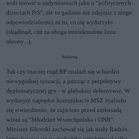
woli mówić o zadymiarzach jako o "politycznych
dzieciach PiS", ale to gadanie nie zdejmie z niego
odpowiedzialności za to, co się wydarzyło
(skądinąd, cóż za uboga intelektualnie linia
obrony...).
Reklama
Tak czy inaczej rząd RP znalazł się w bardzo
niewygodnej sytuacji, a patrząc z perpektywy
dyplomatycznej gry - w głębokiej defensywie. W
wydanym naprędce komunikacie MSZ znalazło
się stwierdzenie, że zajściom przed ambasadą
winni są "Młodzież Wszechpolska i ONR".
Minister Sikorski zachował się jak mały Radzio,
który bawiąc się na podwórku przylutował piłką