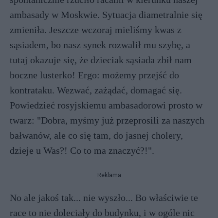
ambasady w Moskwie. Sytuacja diametralnie się
zmieniła. Jeszcze wczoraj mieliśmy kwas z
sąsiadem, bo nasz synek rozwalił mu szybę, a
tutaj okazuje się, że dzieciak sąsiada zbił nam
boczne lusterko! Ergo: możemy przejść do
kontrataku. Wezwać, zażądać, domagać się.
Powiedzieć rosyjskiemu ambasadorowi prosto w
twarz: "Dobra, myśmy już przeprosili za naszych
bałwanów, ale co się tam, do jasnej cholery,
dzieje u Was?! Co to ma znaczyć?!".
Reklama
No ale jakoś tak... nie wyszło... Bo właściwie te
race to nie doleciały do budynku, i w ogóle nic