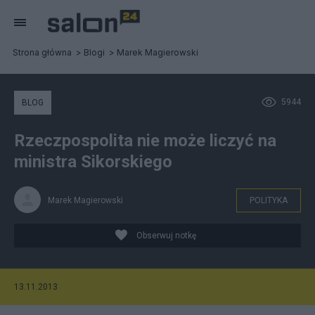
Strona główna
Blogi
Marek Magierowski
5944
BLOG
Rzeczpospolita nie może liczyć na
ministra Sikorskiego
Marek Magierowski
POLITYKA
Obserwuj notkę
13.11.2013