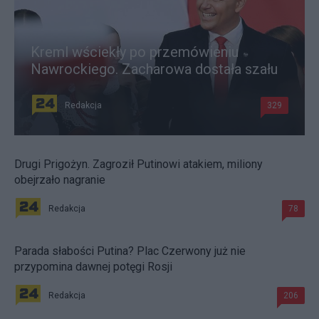
Kreml wściekły po przemówieniu
Nawrockiego. Zacharowa dostała szału
Redakcja
329
Drugi Prigożyn. Zagroził Putinowi atakiem, miliony
obejrzało nagranie
Redakcja
78
Parada słabości Putina? Plac Czerwony już nie
przypomina dawnej potęgi Rosji
Redakcja
206