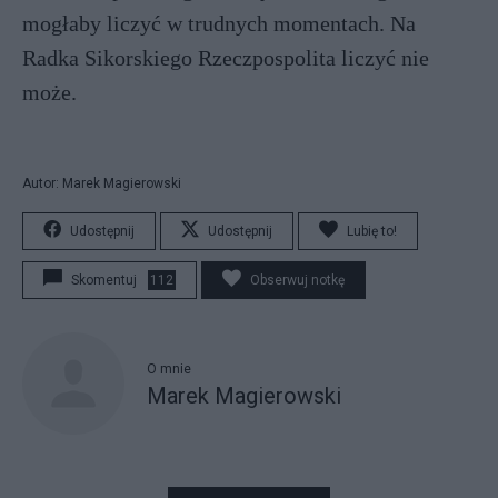
mogłaby liczyć w trudnych momentach. Na
Radka Sikorskiego Rzeczpospolita liczyć nie
może.
Autor: Marek Magierowski
Udostępnij
Udostępnij
Lubię to!
Skomentuj
112
Obserwuj notkę
O mnie
Marek Magierowski