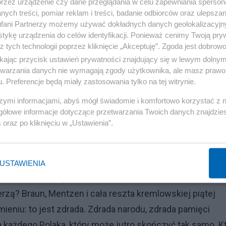
przez urządzenie czy dane przeglądania w celu zapewniania sperson
wieczoru strażnicy zmusili współwięźniów do podpisania
ych treści, pomiar reklam i treści, badanie odbiorców oraz ulepszan
fani Partnerzy możemy używać dokładnych danych geolokalizacyjn
tykę urządzenia do celów identyfikacji. Ponieważ cenimy Twoją pry
ina nie dostała aktu zgonu. Nic.
z tych technologii poprzez kliknięcie „Akceptuję”. Zgoda jest dobro
ikając przycisk ustawień prywatności znajdujący się w lewym dolny
etwarzania danych nie wymagają zgody użytkownika, ale masz prawo 
MAT NUMER JEDEN W KAŻDYM POLSKIM MEDIUM?
. Preferencje będą miały zastosowania tylko na tej witrynie.
Reklama
szymi informacjami, abyś mógł świadomie i komfortowo korzystać z
gółowe informacje dotyczące przetwarzania Twoich danych znajdzi
ę z Instagrama i ukraińskich dziennikarzy śledczych, a n
s
oraz po kliknięciu w „Ustawienia”.
 nie wali pięścią w stół? Polak, CYWIL, zakatowany na
uszowana, a Polska milczy?
USTAWIENIA
To jest twarz tego, co czeka KAŻDEGO, kto myśli, że z Ro
zerzą? Braun, Mentzen i cała reszta kremlowskiej piątej
niu: to jest zdrada. Zdrada narodu, zdrada pamięci
 każdego Polaka, który może jutro skończyć tak samo. K