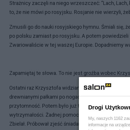
Strażnicy zaczęli na niego wrzeszczeć: "Lach, Lach, ku
to, że nie mówi po rosyjsku. Rosjanie nie wierzyli, że
Zmusili go do nauki rosyjskiego hymnu. Śmiali się, że
po polsku zamiast po rosyjsku. A potem powiedzieli 
Zwariowaliście w tej waszej Europie. Dopadniemy wa
Zapamiętaj te słowa. To nie jest groźba wobec Krzys
Ostatni raz Krzysztofa widziano żywego w lipcu 2023
drewnianymi pałkami po nogach za to, że patrzyli prze
przytomność. Potem było już tylko gorzej. Nie mógł 
Drogi Użytkow
wytrzymałości. Żadnej pomocy medycznej. Pewnego
My, naszych 1162 zau
Zbielał. Próbował zjeść śniadanie, łyżka wypadła mu 
informacje na urządze