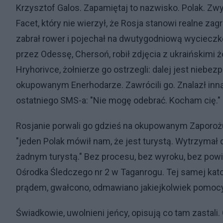
Krzysztof Galos. Zapamiętaj to nazwisko. Polak. Zwykł
Facet, który nie wierzył, że Rosja stanowi realne z
zabrał rower i pojechał na dwutygodniową wycieczkę
przez Odessę, Chersoń, robił zdjęcia z ukraińskimi
Hryhorivce, żołnierze go ostrzegli: dalej jest niebe
okupowanym Enerhodarze. Zawrócili go. Znalazł inną
ostatniego SMS-a: "Nie mogę odebrać. Kocham cię."
Rosjanie porwali go gdzieś na okupowanym Zaporożu
"jeden Polak mówił nam, że jest turystą. Wytrzymał d
żadnym turystą." Bez procesu, bez wyroku, bez pow
Ośrodka Śledczego nr 2 w Taganrogu. Tej samej kato
prądem, gwałcono, odmawiano jakiejkolwiek pomoc
Świadkowie, uwolnieni jeńcy, opisują co tam zastali