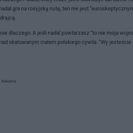
nadal gra na rosyjską nutę, ten nie jest "euroskeptyczny
drajcą.
ie dlaczego. A jeśli nadal powtarzasz "to nie moja wojna
i nad skatowanym ciałem polskiego cywila: "Wy jesteście
Reklama