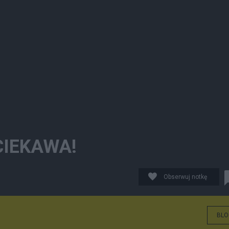
CIEKAWA!
Obserwuj notkę
BLO