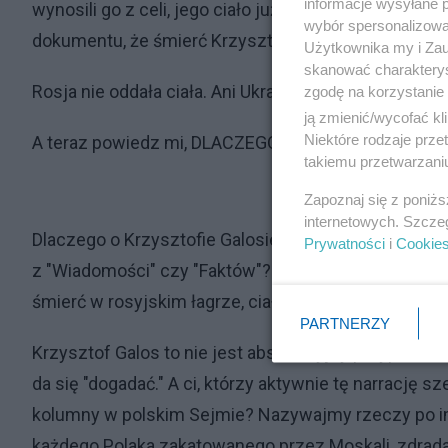
informacje wysyłane 
wynosili go z celi, jego ciało już sztywniało. Tego 
wybór spersonalizowan
dokumentu, że śmierć Krzysztofa była "naturalna."
Użytkownika my i Zau
skanować charakterys
Rosja nie oddała ciała. Ani Ukrainie, ani Polsce. Rodz
zgodę na korzystanie 
ją zmienić/wycofać kl
Niektóre rodzaje prz
A teraz powiedz mi, DLACZEGO TO NIE JEST TE
takiemu przetwarzaniu
Zapoznaj się z poniż
internetowych. Szcze
Dlaczego o Krzysztofie Galosie trzeba dowiadywać si
Prywatności
i
Cookie
z "Wiadomości" czy "Faktów"? Dlaczego żaden polityk
śmierć w rosyjskim łagrze, ciało ukryte, śmierć zat
PARTNERZY
Krzysztof Galos to nie jest abstrakcyjny przypadek. 
da się "dogadać." A ci, którzy aktywnie tę narrację s
kolumny w polskim Sejmie? Nazywajmy rzeczy po imie
każdego Polaka zakatowanego przez Moskali, zdrada