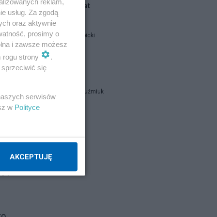
alizowanych reklam,
Blogi na ten temat
ie usług. Za zgodą
ych oraz aktywnie
watność, prosimy o
Jan Filip Libicki
wolna i zawsze możesz
m rogu strony
.
catrw
sprzeciwić się
Zbigniew Kuźmiuk
 naszych serwisów
esz w
Polityce
ie
Napisz notkę
AKCEPTUJĘ
sją
to