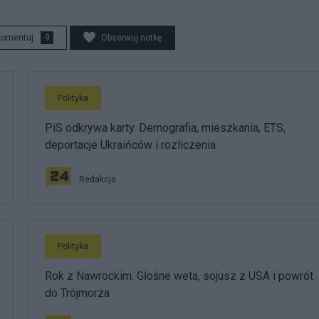
komentuj
9
Obserwuj notkę
Polityka
PiS odkrywa karty. Demografia, mieszkania, ETS,
deportacje Ukraińców i rozliczenia
Redakcja
Polityka
Rok z Nawrockim. Głośne weta, sojusz z USA i powrót
do Trójmorza