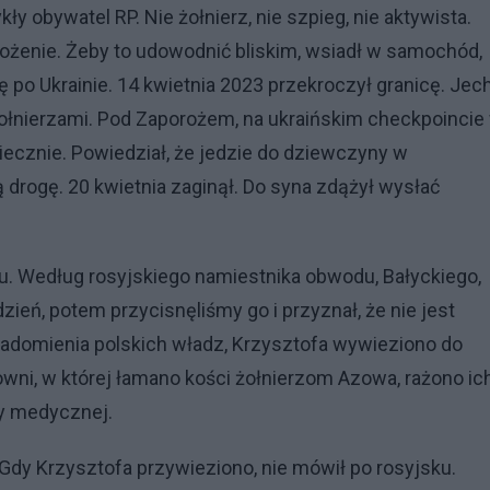
y obywatel RP. Nie żołnierz, nie szpieg, nie aktywista.
agrożenie. Żeby to udowodnić bliskim, wsiadł w samochód,
 po Ukrainie. 14 kwietnia 2023 przekroczył granicę. Jec
 żołnierzami. Pod Zaporożem, na ukraińskim checkpoincie
zpiecznie. Powiedział, że jedzie do dziewczyny w
 drogę. 20 kwietnia zaginął. Do syna zdążył wysłać
. Według rosyjskiego namiestnika obwodu, Bałyckiego,
zień, potem przycisnęliśmy go i przyznał, że nie jest
iadomienia polskich władz, Krzysztofa wywieziono do
wni, w której łamano kości żołnierzom Azowa, rażono ic
y medycznej.
. Gdy Krzysztofa przywieziono, nie mówił po rosyjsku.