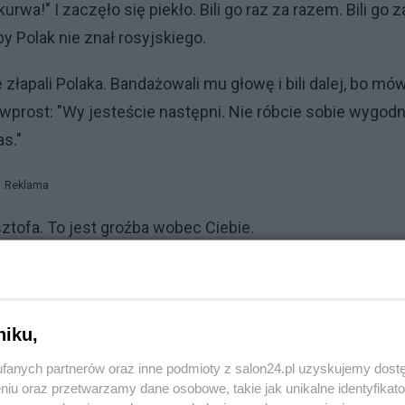
rwa!" I zaczęło się piekło. Bili go raz za razem. Bili go z
by Polak nie znał rosyjskiego.
 złapali Polaka. Bandażowali mu głowę i bili dalej, bo mów
wprost: "Wy jesteście następni. Nie róbcie sobie wygodn
s."
Reklama
ztofa. To jest groźba wobec Ciebie.
. Tego dnia strażnicy tłukli go i współwięźniów
z okno. Bili tak mocno, że krew spłynęła do nóg i tracił
chodzić, nie mógł siedzieć, całe ciało skatowane do gran
niku,
 ranka powiedział łamanym rosyjskim: "Chyba umrę."
fanych partnerów oraz inne podmioty z salon24.pl uzyskujemy dost
z ręki, kasza wylewała się z ust. Stracił przytomność. Gd
niu oraz przetwarzamy dane osobowe, takie jak unikalne identyfikat