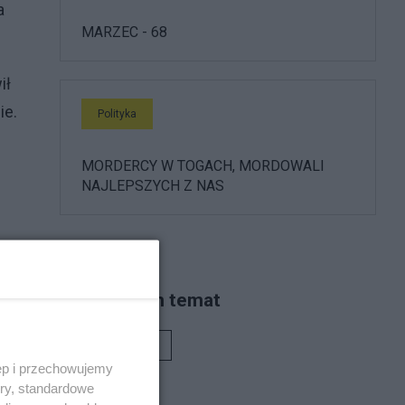
a
MARZEC - 68
ił
ie.
Polityka
MORDERCY W TOGACH, MORDOWALI
NAJLEPSZYCH Z NAS
Piszą na ten temat
ic
Rafał Woś
ęp i przechowujemy
y
ory, standardowe