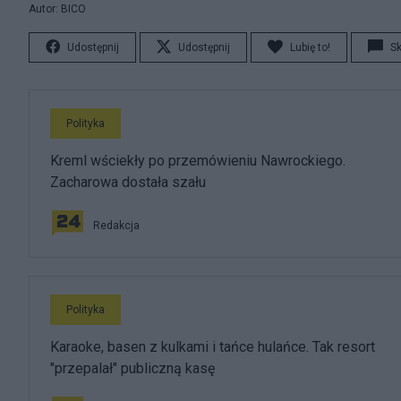
Autor: BICO
Udostępnij
Udostępnij
Lubię to!
S
Polityka
Kreml wściekły po przemówieniu Nawrockiego.
Zacharowa dostała szału
Redakcja
Polityka
Karaoke, basen z kulkami i tańce hulańce. Tak resort
"przepalał" publiczną kasę