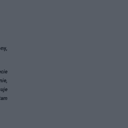
ony,
cie
nie,
suje
 tam