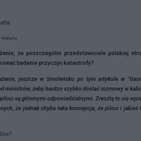
atła:
Reklama
żenie, że poszczególni przedstawiciele polskiej str
nkować badanie przyczyn katastrofy?
ażenie, jeszcze w Smoleńsku po tym artykule w "Gaze
 od ministrów, żeby bardzo szybko dostać rozmowy w kabi
że piloci są głównymi odpowiedzialnymi. Zresztą to się wpi
nnych, że jednak chyba taka koncepcja, że piloci i jakieś
słów?