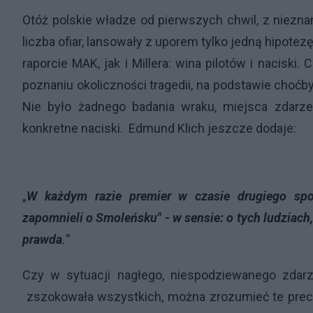
Otóż polskie władze od pierwszych chwil, z niezn
liczba ofiar, lansowały z uporem tylko jedną hipotez
raporcie MAK, jak i Millera: wina pilotów i nacisk
poznaniu okoliczności tragedii, na podstawie choćby
Nie było żadnego badania wraku, miejsca zdarzen
konkretne naciski.
Edmund Klich jeszcze dodaje:
„
W każdym razie premier w czasie drugiego spo
zapomnieli o Smoleńsku" - w sensie: o tych ludziach, 
prawda
.”
Czy w sytuacji nagłego, niespodziewanego zdarzen
zszokowała wszystkich, można zrozumieć te precy