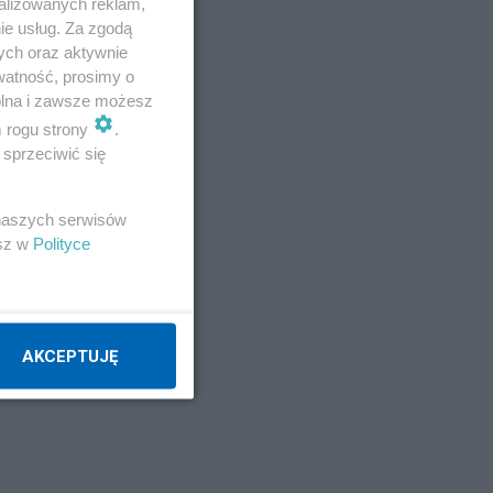
alizowanych reklam,
ie usług. Za zgodą
ych oraz aktywnie
watność, prosimy o
wolna i zawsze możesz
m rogu strony
.
sprzeciwić się
 naszych serwisów
esz w
Polityce
AKCEPTUJĘ