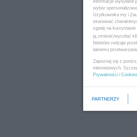
informacje wysyłane 
wybór spersonalizowan
Użytkownika my i Zau
skanować charakterys
zgodę na korzystanie 
ją zmienić/wycofać kl
Niektóre rodzaje prz
takiemu przetwarzaniu
Zapoznaj się z poniż
internetowych. Szcze
Prywatności
i
Cookie
PARTNERZY