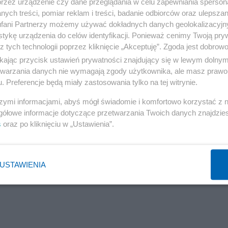
przez urządzenie czy dane przeglądania w celu zapewniania sperson
ych treści, pomiar reklam i treści, badanie odbiorców oraz ulepszan
fani Partnerzy możemy używać dokładnych danych geolokalizacyjn
tykę urządzenia do celów identyfikacji. Ponieważ cenimy Twoją pry
z tych technologii poprzez kliknięcie „Akceptuję”. Zgoda jest dobro
ikając przycisk ustawień prywatności znajdujący się w lewym dolny
etwarzania danych nie wymagają zgody użytkownika, ale masz prawo 
. Preferencje będą miały zastosowania tylko na tej witrynie.
szymi informacjami, abyś mógł świadomie i komfortowo korzystać z
gółowe informacje dotyczące przetwarzania Twoich danych znajdzi
s
oraz po kliknięciu w „Ustawienia”.
USTAWIENIA