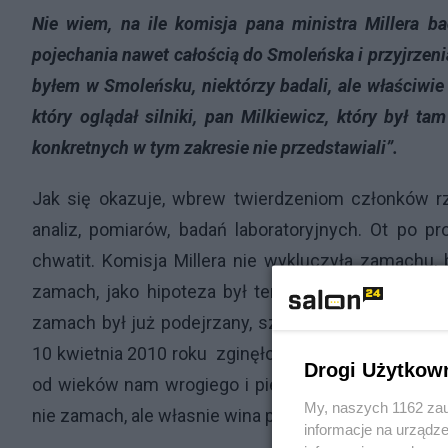
Nie wiem, na ile komisja pana ministra Millera b
pojechania nawet całością do Smoleńska i przyjrzenia 
byłem w Smoleńsku, niektórzy badali, ale właściwie 
który oglądał silniki, pan Milkiewicz, który był ta
konkretnych w tym zakresie nie przedstawiali”.
Jak się okazuje, wbrew twierdzeniom członków rz
analiz, pomiarów, badań laboratoryjnych. Ot po pro
chwatit. Komisja Millera nie wykluczyła zamachu,
zamach, jako hipoteza był tematem tabu, więc ni
zamach był już podejrzany, szczególnie w czasach
10 kwietnia 2010 roku
zginęło całe przywództwo wo
Drogi Użytkow
od wieków nam wrogiego i pierwszą, jedyną dopuszc
My, naszych 1162 zau
nie zamach, ale własnie wina pilotów. Dlaczego?
informacje na urządze