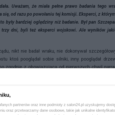
adała. Uważam, że miała pełne prawo badania tego wr
się, od razu po powołaniu tej komisji. Eksperci, z którym
to były bardziej oględziny niż badanie. Był pan Szczepa
m trzy dni, byli też eksperci wojskowi. Ale wyników jak
ądu, nikt nie badał wraku, nie dokonywał szczegółow
stu ktoś pooglądał sobie silniki, inny pooglądał drze
 bo zgodnie z obowiązującą od pierwszych chwil narra
kt się tym nie zajmował. Zresztą sam fakt cenzury sł
, kiedy zamachy terrorystyczne są na porządku dzien
jskowe i polityczne państwa polskiego na terenie pań
niku,
zalną hipotezą była hipoteza o winie pilotów. Nie awa
fanych partnerów oraz inne podmioty z salon24.pl uzyskujemy dost
niu oraz przetwarzamy dane osobowe, takie jak unikalne identyfikat