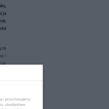
aku,
i ja
nik,
ichś
ych
wa i
cją,
owa
nym.
stwa
ria,
ęp i przechowujemy
ory, standardowe