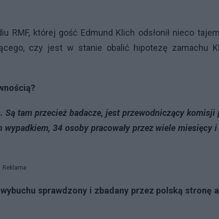
u RMF, której gość Edmund Klich odsłonił nieco taje
cego, czy jest w stanie obalić
hipotezę zamachu Kl
ewnością?
. Są tam przecież badacze, jest przewodniczący komisji
m wypadkiem, 34 osoby pracowały przez wiele miesięcy i
Reklama
 wybuchu sprawdzony i zbadany przez polską stronę a