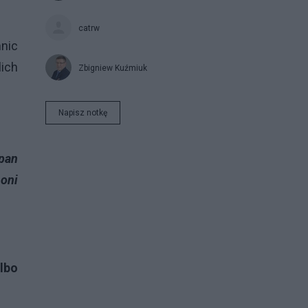
catrw
mnic
ich
Zbigniew Kuźmiuk
Napisz notkę
 pan
 oni
lbo