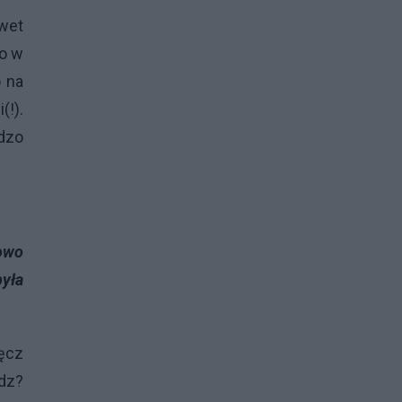
awet
no w
o na
(!).
dzo
owo
była
ręcz
adz?