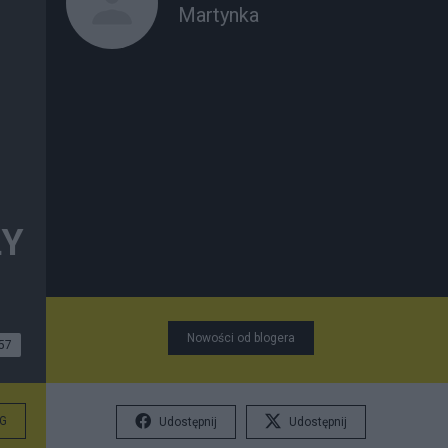
Martynka
ŁY
Nowości od blogera
57
G
Udostępnij
Udostępnij