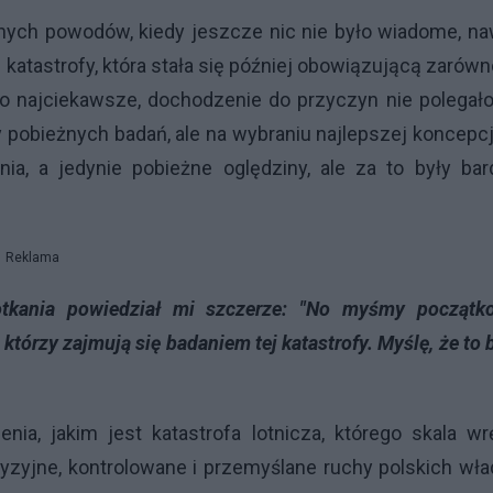
anych powodów, kiedy jeszcze nic nie było wiadome, n
ę katastrofy, która stała się później obowiązującą zarów
i. Co najciekawsze, dochodzenie do przyczyn nie polegał
 pobieżnych badań, ale na wybraniu najlepszej koncepcji
ia, a jedynie pobieżne oględziny, ale za to były bar
Reklama
tkania powiedział mi szczerze: "No myśmy początk
którzy zajmują się badaniem tej katastrofy. Myślę, że to 
ia, jakim jest katastrofa lotnicza, którego skala w
zyjne, kontrolowane i przemyślane ruchy polskich wł