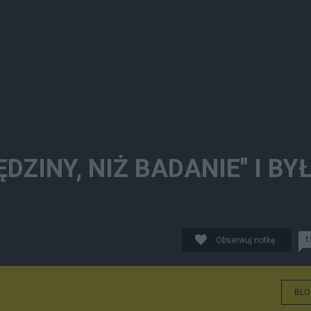
DZINY, NIŻ BADANIE" I BY
1
Obserwuj notkę
BLO