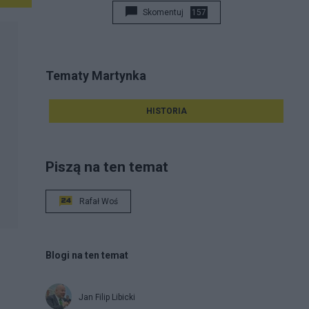
Skomentuj
157
Tematy Martynka
HISTORIA
Piszą na ten temat
Rafał Woś
Blogi na ten temat
Jan Filip Libicki