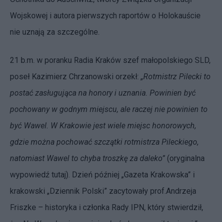
Wojskowej i autora pierwszych raportów o Holokauście
nie uznają za szczególne.
21 b.m. w poranku Radia Kraków szef małopolskiego SLD,
poseł Kazimierz Chrzanowski orzekł:
„Rotmistrz Pilecki to
postać zasługująca na honory i uznania. Powinien być
pochowany w godnym miejscu, ale raczej nie powinien to
być Wawel. W Krakowie jest wiele miejsc honorowych,
gdzie można pochować szczątki rotmistrza Pileckiego,
natomiast Wawel to chyba troszkę za daleko”
(oryginalna
wypowiedź
tutaj
). Dzień później „Gazeta Krakowska” i
krakowski „Dziennik Polski” zacytowały prof.Andrzeja
Friszke – historyka i członka Rady IPN, który stwierdził,