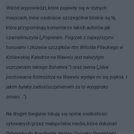
Wśród wypowiedzi, które pojawiły się w różnych
miejscach, mnie osobiście szczególnie bliskie są te,
które przypominają komentarze takich autorów jak
czarnalimuzyna
(
„Popieram. Pogrzeb z najwyższymi
honorami i złożenie szczątków rtm.Witolda Pileckiego w
Królewskiej Katedrze na Wawelu jest należytym
uczczeniem takiego Bohatera.
”
) oraz
laenia
(„
Idea
pochowania Rotmistrza na Wawelu wydaje mi się piękna. I
jakim byłaby zadośćuczynieniem za to wysypisko
śmieci...”
).
Na drugim biegunie lokują się opinie osobistości
cytowanych przez małopolskie media, które dokonań
Ochotnika do Auschwitz, twórcy Związku Organizacji