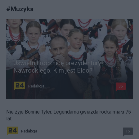
#
Muzyka
Uświetnił rocznicę prezydentury
Nawrockiego. Kim jest Eldo?
Redakcja
85
Nie żyje Bonnie Tyler. Legendarna gwiazda rocka miała 75
lat
Redakcja
15