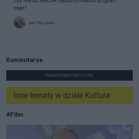
Czy Miłosz Kłeczek będzie prowadził program
nago?
Jan Filip Libicki
Komentarze
POKAŻ KOMENTARZE (159)
Inne tematy w dziale
Kultura
#
Film