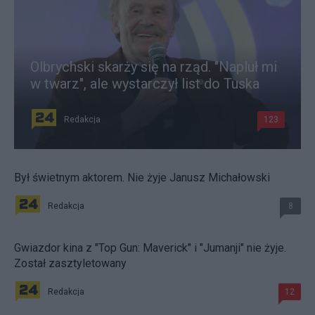
Olbrychski skarży się na rząd. "Napluł mi
w twarz", ale wystarczył list do Tuska
Redakcja
123
Był świetnym aktorem. Nie żyje Janusz Michałowski
Redakcja
8
Gwiazdor kina z "Top Gun: Maverick" i "Jumanji" nie żyje.
Został zasztyletowany
Redakcja
12