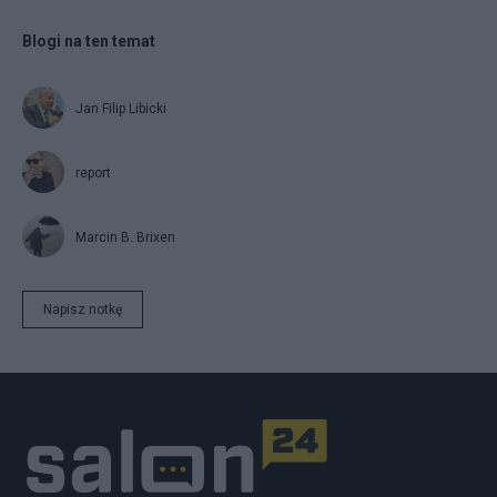
Blogi na ten temat
Jan Filip Libicki
report
Marcin B. Brixen
Napisz notkę