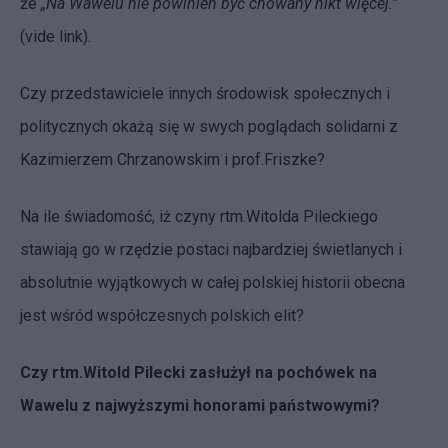
że
„Na Wawelu nie powinien być chowany nikt więcej.”
(vide
link
).
Czy przedstawiciele innych środowisk społecznych i
politycznych okażą się w swych poglądach solidarni z
Kazimierzem Chrzanowskim i prof.Friszke?
Na ile świadomość, iż czyny rtm.Witolda Pileckiego
stawiają go w rzędzie postaci najbardziej świetlanych i
absolutnie wyjątkowych w całej polskiej historii obecna
jest wśród współczesnych polskich elit?
Czy rtm.Witold Pilecki zasłużył na pochówek na
Wawelu z najwyższymi honorami państwowymi?