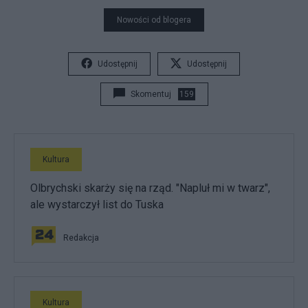
Nowości od blogera
Udostępnij
Udostępnij
Skomentuj
159
Kultura
Olbrychski skarży się na rząd. "Napluł mi w twarz",
ale wystarczył list do Tuska
Redakcja
Kultura