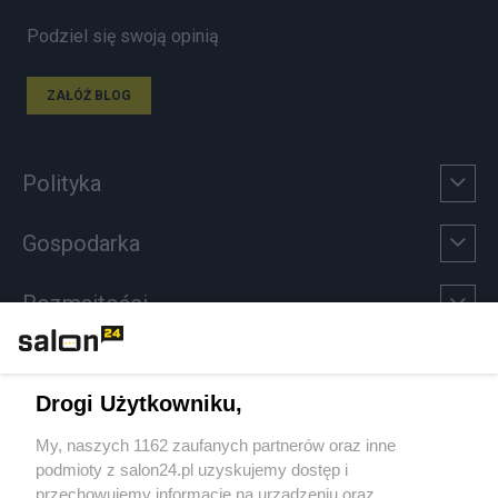
Podziel się swoją opinią
ZAŁÓŻ BLOG
Polityka
Gospodarka
Rozmaitości
Technologie
Drogi Użytkowniku,
Sport
My, naszych 1162 zaufanych partnerów oraz inne
podmioty z salon24.pl uzyskujemy dostęp i
Społeczeństwo
przechowujemy informacje na urządzeniu oraz