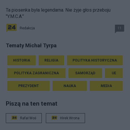
Ta piosenka była legendarna. Nie żyje głos przeboju
"Y.M.C.A."
Redakcja
11
Tematy Michał Tyrpa
HISTORIA
RELIGIA
POLITYKA HISTORYCZNA
POLITYKA ZAGRANICZNA
SAMORZĄD
UE
PREZYDENT
NAUKA
MEDIA
Piszą na ten temat
Rafał Woś
Hirek Wrona