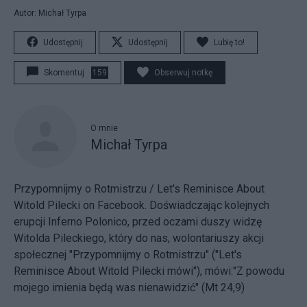
Autor: Michał Tyrpa
Udostępnij
Udostępnij
Lubię to!
Skomentuj
159
Obserwuj notkę
O mnie
Michał Tyrpa
Przypomnijmy o Rotmistrzu / Let's Reminisce About
Witold Pilecki
on Facebook. Doświadczając kolejnych
erupcji Inferno Polonico, przed oczami duszy widzę
Witolda Pileckiego, który do nas, wolontariuszy akcji
społecznej "Przypomnijmy o Rotmistrzu" ("Let's
Reminisce About Witold Pilecki mówi"), mówi:"Z powodu
mojego imienia będą was nienawidzić" (Mt 24,9)