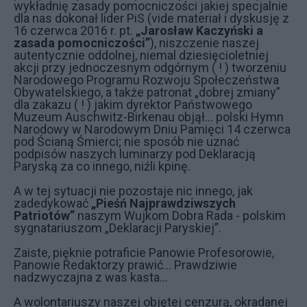
wykładnię zasady pomocniczości jakiej specjalnie
dla nas dokonał lider PiS (vide materiał i dyskusję z
16 czerwca 2016 r. pt.
„Jarosław Kaczyński a
zasada pomocniczości”
), niszczenie naszej
autentycznie oddolnej, niemal dziesięcioletniej
akcji przy jednoczesnym odgórnym ( ! ) tworzeniu
Narodowego Programu Rozwoju Społeczeństwa
Obywatelskiego, a także patronat „dobrej zmiany”
dla zakazu ( ! ) jakim dyrektor Państwowego
Muzeum Auschwitz-Birkenau objął… polski Hymn
Narodowy w Narodowym Dniu Pamięci 14 czerwca
pod Ścianą Śmierci; nie sposób nie uznać
podpisów naszych luminarzy pod Deklaracją
Paryską za co innego, niźli kpinę.
A w tej sytuacji nie pozostaje nic innego, jak
zadedykować
„Pieśń Najprawdziwszych
Patriotów”
naszym Wujkom Dobra Rada - polskim
sygnatariuszom „Deklaracji Paryskiej”.
Zaiste, pięknie potraficie Panowie Profesorowie,
Panowie Redaktorzy prawić... Prawdziwie
nadzwyczajna z was kasta…
A wolontariuszy naszej objętej cenzurą, okradanej