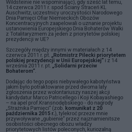
Wildsteinie nie wspominając), gdy sześć lat temu,
14 czerwca 2011 r. spod Ściany Straceń KL
Auschwitz, uczestnicy uroczystości Narodowego
Dnia Pamięci Ofiar Niemieckich Obozów
Koncentracyjnych zaapelowali o uznanie projektu
ustanowienia Europejskiego Dnia Bohaterów Walki
z Totalitaryzmem za jeden z priorytetów polskiej
prezydencji w UE?
Szczegóły między innymi w materiałach z 14
czerwca 2011 r. pt.
„Rotmistrz Pilecki priorytetem
polskiej prezydencji w Unii Europejskiej”
i z 14
września 2011 r. pt.
„Solidarni przeciw
Bohaterom”
.
Dodając do tego popis niebywałego kabotyństwa
jakim było potraktowanie przed dwoma laty
zgłoszenia przez wolontariuszy naszej akcji
kandydatur Marco Patricellego i Koji Kobayashiego
– na apel prof.Kransnodębskiego - do nagrody
„Strażnika Pamięci” (zob.
komunikat z 20
października 2015 r.
), tylekroć przeze mnie
przywoływane „gubienie” przez najznamienitsze
osobistości obecnego obozu władzy
priorytetowych listów poleconych, kuriozalną