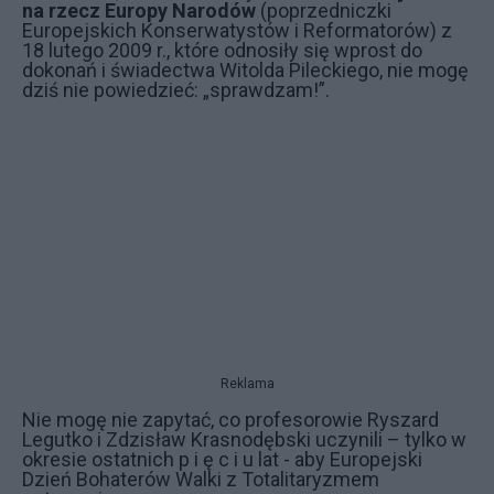
na rzecz Europy Narodów
(poprzedniczki
Europejskich Konserwatystów i Reformatorów) z
18 lutego 2009 r., które odnosiły się wprost do
dokonań i świadectwa Witolda Pileckiego, nie mogę
dziś nie powiedzieć: „sprawdzam!”.
Reklama
Nie mogę nie zapytać, co profesorowie Ryszard
Legutko i Zdzisław Krasnodębski uczynili – tylko w
okresie ostatnich p i ę c i u lat - aby Europejski
Dzień Bohaterów Walki z Totalitaryzmem