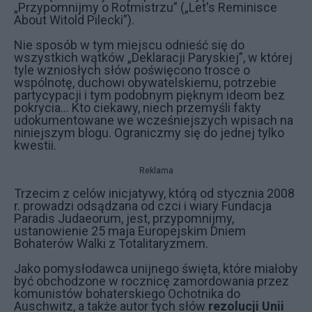
„Przypomnijmy o Rotmistrzu” („Let's Reminisce
About Witold Pilecki”).
Nie sposób w tym miejscu odnieść się do
wszystkich wątków „Deklaracji Paryskiej”, w której
tyle wzniosłych słów poświęcono trosce o
wspólnotę, duchowi obywatelskiemu, potrzebie
partycypacji i tym podobnym pięknym ideom bez
pokrycia... Kto ciekawy, niech przemyśli fakty
udokumentowane we wcześniejszych wpisach na
niniejszym blogu. Ograniczmy się do jednej tylko
kwestii.
Reklama
Trzecim z celów inicjatywy, którą od stycznia 2008
r. prowadzi odsądzana od czci i wiary Fundacja
Paradis Judaeorum, jest, przypomnijmy,
ustanowienie 25 maja Europejskim Dniem
Bohaterów Walki z Totalitaryzmem.
Jako pomysłodawca unijnego święta, które miałoby
być obchodzone w rocznicę zamordowania przez
komunistów bohaterskiego Ochotnika do
Auschwitz, a także autor tych słów
rezolucji Unii