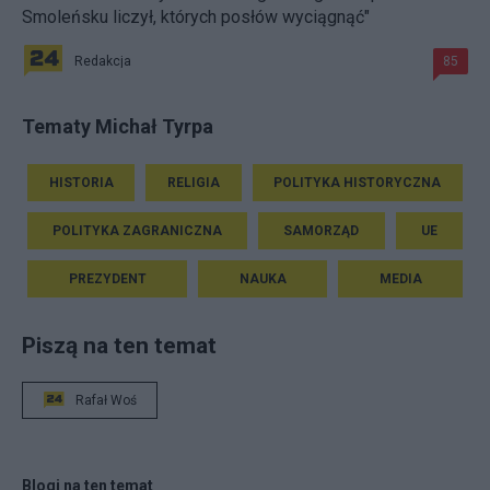
Smoleńsku liczył, których posłów wyciągnąć"
Redakcja
85
Tematy Michał Tyrpa
HISTORIA
RELIGIA
POLITYKA HISTORYCZNA
POLITYKA ZAGRANICZNA
SAMORZĄD
UE
PREZYDENT
NAUKA
MEDIA
Piszą na ten temat
Rafał Woś
Blogi na ten temat