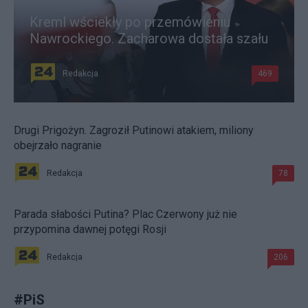
Kreml wściekły po przemówieniu
Nawrockiego. Zacharowa dostała szału
Redakcja
469
Drugi Prigożyn. Zagroził Putinowi atakiem, miliony
obejrzało nagranie
Redakcja
78
Parada słabości Putina? Plac Czerwony już nie
przypomina dawnej potęgi Rosji
Redakcja
206
#
PiS