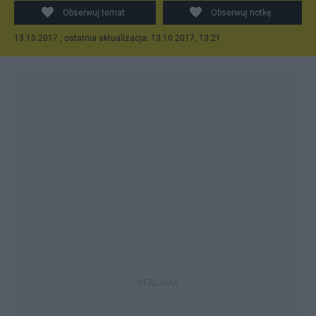
Obserwuj temat
Obserwuj notkę
13.10.2017 , ostatnia aktualizacja: 13.10.2017, 13:21