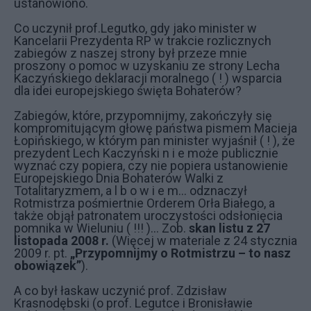
ustanowiono.
Co uczynił prof.Legutko, gdy jako minister w
Kancelarii Prezydenta RP w trakcie rozlicznych
zabiegów z naszej strony był przeze mnie
proszony o pomoc w uzyskaniu ze strony Lecha
Kaczyńskiego deklaracji moralnego ( ! ) wsparcia
dla idei europejskiego święta Bohaterów?
Zabiegów, które, przypomnijmy, zakończyły się
kompromitującym głowę państwa pismem Macieja
Łopińskiego, w którym pan minister wyjaśnił ( ! ), że
prezydent Lech Kaczyński n i e może publicznie
wyznać czy popiera, czy nie popiera ustanowienie
Europejskiego Dnia Bohaterów Walki z
Totalitaryzmem, a l b o w i e m… odznaczył
Rotmistrza pośmiertnie Orderem Orła Białego, a
także objął patronatem uroczystości odsłonięcia
pomnika w Wieluniu ( !!! )… Zob.
skan listu z 27
listopada 2008 r.
(Więcej w materiale z 24 stycznia
2009 r. pt.
„Przypomnijmy o Rotmistrzu – to nasz
obowiązek”
).
A co był łaskaw uczynić prof. Zdzisław
Krasnodębski (o prof. Legutce i Bronisławie