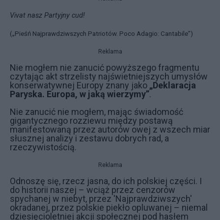
Vivat nasz Partyjny cud!
(„Pieśń Najprawdziwszych Patriotów. Poco Adagio: Cantabile”)
Reklama
Nie mogłem nie zanucić powyższego fragmentu
czytając akt strzelisty najświetniejszych umysłów
konserwatywnej Europy znany jako
„Deklaracja
Paryska. Europa, w jaką wierzymy”
.
Nie zanucić nie mogłem, mając świadomość
gigantycznego rozziewu między postawą
manifestowaną przez autorów owej z wszech miar
słusznej analizy i zestawu dobrych rad, a
rzeczywistością.
Reklama
Odnoszę się, rzecz jasna, do ich polskiej części. I
do historii naszej – wciąż przez cenzorów
spychanej w niebyt, przez 'Najprawdziwszych'
okradanej, przez polskie piekło opluwanej – niemal
dziesięcioletniej akcji społecznej pod hasłem