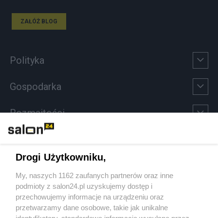
ZAŁÓŻ BLOG
Polityka
Gospodarka
Rozmaitości
Technologie
Drogi Użytkowniku,
Sport
My, naszych 1162 zaufanych partnerów oraz inne
podmioty z salon24.pl uzyskujemy dostęp i
Społeczeństwo
przechowujemy informacje na urządzeniu oraz
przetwarzamy dane osobowe, takie jak unikalne
Kultura
identyfikatory, standardowe informacje wysyłane przez