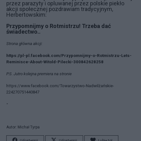
przez parazyty i opluwanej przez polskie piekło
akcji społecznej pozdrawiam tradycyjnym,
Herbertowskim:
Przypomnijmy o Rotmistrzu! Trzeba dać
świadectwo..
Strona główna akcji:
https://pl-pl.facebook.com/Przypomnijmy-o-Rotmistrzu-Lets-
Reminisce-About-Witold-Pilecki-300842628258
P.S. Jutro kolejna premiera na stronie
https://www.facebook.com/Towarzystwo-Nadwilżańskie-
224270751440847
-
Autor: Michał Tyrpa
Udostępnij
Udostępnij
Lubię to!