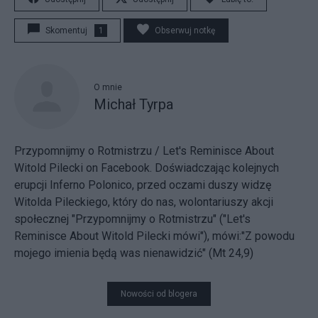
Skomentuj
1
Obserwuj notkę
O mnie
Michał Tyrpa
Przypomnijmy o Rotmistrzu / Let's Reminisce About
Witold Pilecki
on Facebook. Doświadczając kolejnych
erupcji Inferno Polonico, przed oczami duszy widzę
Witolda Pileckiego, który do nas, wolontariuszy akcji
społecznej "Przypomnijmy o Rotmistrzu" ("Let's
Reminisce About Witold Pilecki mówi"), mówi:"Z powodu
mojego imienia będą was nienawidzić" (Mt 24,9)
Nowości od blogera