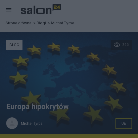
Strona główna
Blogi
Michał Tyrpa
265
BLOG
Europa hipokrytów
Michał Tyrpa
UE
UE