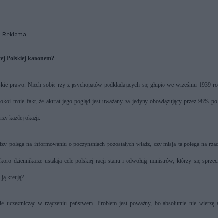
Reklama
ej Polskiej kanonem?
mskie prawo. Niech sobie rży z psychopatów podkładających się głupio we wrześniu 1939 r
okoi mnie fakt, że akurat jego pogląd jest uważany za jedyny obowiązujący przez 98% pol
rzy każdej okazji.
zy polega na informowaniu o poczynaniach pozostałych władz, czy misja ta polega na rzą
o dziennikarze ustalają cele polskiej racji stanu i odwołują ministrów, którzy się sprzec
 ją kreują?
wnie uczestnicząc w rządzeniu państwem. Problem jest poważny, bo absolutnie nie wierzę 