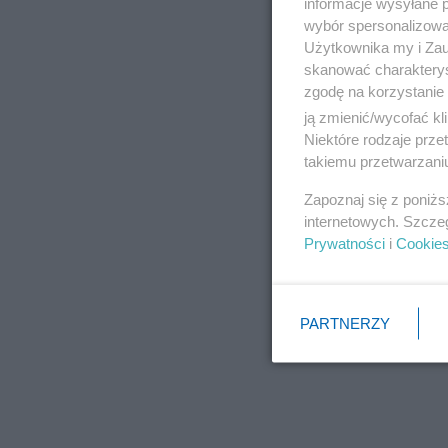
informacje wysyłane 
wybór spersonalizowan
Użytkownika my i Zau
skanować charakterys
zgodę na korzystanie 
ją zmienić/wycofać kl
Niektóre rodzaje prz
takiemu przetwarzaniu
Zapoznaj się z poniż
internetowych. Szcze
Prywatności
i
Cookie
PARTNERZY