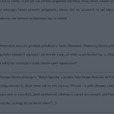
ch tej władzy. To jest cały czas odrobina aroganckiej satysfakcji, trochę radości, a nawet cyn
nakręcający histerię protestów pielęgniarek i lekarzy choć raz zastanowili się nad fakty
 zdrowia i nad istotnymi mechanizmami tego co widzieli.
orosłym znawcom geoolityki poleciłbym w formie elementarza "Najnowszą historię polit
kulisy rozmaitych negocjacji i jak niewiele z tego, co widać na powierzchni (np. w oficj
k należy być ostrożnym w ocenie ministra spraw zagranicznych".
Normana Daviesa piszącego w "Bożym Igrzysku" o poradzie Jeana-Jacques Rousseau dla Pol
cydują zniszczyć to, dzięki czemu stali się tym, czym są. Wreszcie - w pełni obeznany z int
ejsza może ze wszystkich, jakich kiedykolwiek udzielono w czasach nowożytnych: jeśli Pola
szystko, co mogą, aby nie dać sie strawić"(...)