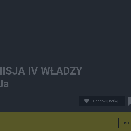
MISJA IV WŁADZY
Ja
Obserwuj notkę
BLO