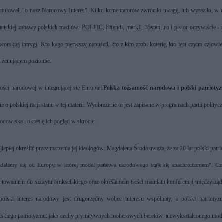
formułował, "o nasz Narodowy Interes". Kilku komentatorów zwróciło uwagę, lub wyraziło, w 
pańskiej zabawy polskich mediów:
POLFIC
,
Effendi
,
mark1
,
35stan
, no i
pisior
oczywiście - 
skiej intrygi. Kto kogo pierwszy napuścił, kto z kim zrobi koterię, kto jest czyim człowi
k żenującym poziomie.
ości narodowej w integrującej się Europiej.
Polska tożsamość narodowa i polski patrioty
o polskiej racji stanu w tej materii. Wyobrażenie to jest zapisane w programach partii polityc
odowiska i określę ich pogląd w skrócie:
epiej określić przez marzenia jej ideologów: Magdalena Środa uważa, że za 20 lat polski patr
ddalamy się od Europy, w której model państwa narodowego staje się anachronizmem". Cz
gotowaniem do szczytu brukselskiego oraz określaniem treści mandatu konferencji międzyrzą
 polski interes narodowy jest drugorzędny wobec interesu wspólnoty, a polski patriotyz
polskiego patriotyzmu, jako cechy prymitywnych moherowych beretów, niewykształconego mot