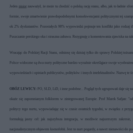
J
eden
pisior
zauważył, że może tu chodzić o polską rację stanu, albo, jak to ładnie s
formie, swoje zmartwienie prawdopodobnymi konsekwencjami politycznymi tej szam
ok 2% dyskutantów. Pozostałych 98% wypowiedzi pojmuje ten konflikt jako rodzaj dwor
Puszczanie perskiego oka i straszna zabawa. Rezygnuję z komentowania zjawiska na ta
Wracając do Polskiej Racji Stanu, odniosę się dzisiaj tylko do sprawy Polskiej tożsam
Polsce widoczne są dwa nurty polityczne bardzo wyraźnie określąjace swoje wyobrażenie 
wypowiedziach i opiniach publicystów, polityków i innych intelektualistów. Nazwę te śr
OBÓZ LEWICY:
PO, SLD, LiD, i inne podobne... Pogląd tych ugrupowań daje się najl
okaże się zapomnianym folklorem w zintegrowanej Europie. Prof Marek Safjan: "o
politycy tego nurtu, wypowiadając się w czasie ostatnich tygodni, w związku z przy
formułują jasny cel: jak najszybsza integracja, w możliwie najszerszym zakresie,
nacjonalistycznym objawem ksenofobii. Jest to nurt pogardy, a nawet nienawiści do 