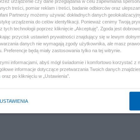
przez urządzenie czy dane przeglądania w celu zapewniania sperson
ych treści, pomiar reklam i treści, badanie odbiorców oraz ulepszan
fani Partnerzy możemy używać dokładnych danych geolokalizacyjn
tykę urządzenia do celów identyfikacji. Ponieważ cenimy Twoją pry
z tych technologii poprzez kliknięcie „Akceptuję”. Zgoda jest dobro
ikając przycisk ustawień prywatności znajdujący się w lewym dolny
etwarzania danych nie wymagają zgody użytkownika, ale masz prawo 
. Preferencje będą miały zastosowania tylko na tej witrynie.
szymi informacjami, abyś mógł świadomie i komfortowo korzystać z
gółowe informacje dotyczące przetwarzania Twoich danych znajdzi
s
oraz po kliknięciu w „Ustawienia”.
USTAWIENIA