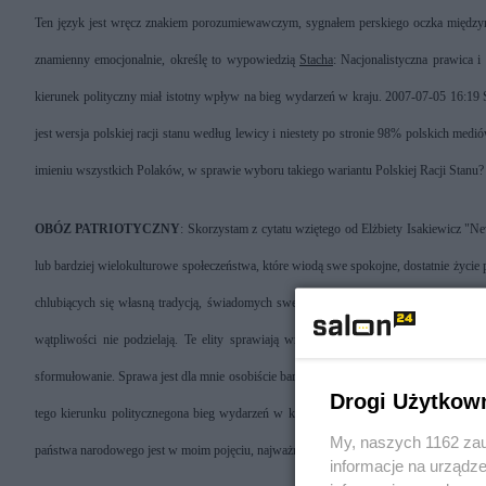
Ten język jest wręcz znakiem porozumiewawczym, sygnałem perskiego oczka międzyna
znamienny emocjonalnie, określę to wypowiedzią
Stacha
: Nacjonalistyczna prawica i
kierunek polityczny miał istotny wpływ na bieg wydarzeń w kraju. 2007-07-05 16:19 S
jest wersja polskiej racji stanu według lewicy i niestety po stronie 98% polskich medi
imieniu wszystkich Polaków, w sprawie wyboru takiego wariantu Polskiej Racji Stanu?
OBÓZ PATRIOTYCZNY
: Skorzystam z cytatu wziętego od Elżbiety Isakiewicz "
lub bardziej wielokulturowe społeczeństwa, które wiodą swe spokojne, dostatnie życie
chlubiących się własną tradycją, świadomych swego potencjału. I tylko w głowach wąs
wątpliwości nie podzielają. Te elity sprawiają wrażenie, jakby żyły na księżycu, t
sformułowanie. Sprawa jest dla mnie osobiście bardzo ważna, bo zdaniem Pana Stacha t
Drogi Użytkow
tego kierunku politycznegona bieg wydarzeń w kraju. Widzę bardzo wiele mankament
My, naszych 1162 zau
państwa narodowego jest w moim pojęciu, najważniejszym interesem polskiej racji stanu i
informacje na urządze