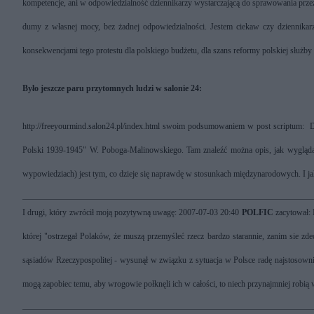
kompetencje, ani w odpowiedzialność dziennikarzy wystarczającą do sprawowania przez ni
dumy z własnej mocy, bez żadnej odpowiedzialności. Jestem ciekaw czy dziennikarze 
konsekwencjami tego protestu dla polskiego budżetu, dla szans reformy polskiej służby
Było jeszcze paru przytomnych ludzi w salonie 24:
http://freeyourmind.salon24.pl/index.html
swoim podsumowaniem w post scriptum: Dom
Polski 1939-1945" W. Poboga-Malinowskiego. Tam znaleźć można opis, jak wyglądają 
wypowiedziach) jest tym, co dzieje się naprawdę w stosunkach międzynarodowych. I ja
I drugi, który zwrócił moją pozytywną uwagę:
2007-07-03 20:40
POLFIC
zacytował: 
której "ostrzegał Polaków, że muszą przemyśleć rzecz bardzo starannie, zanim sie zde
sąsiadów Rzeczypospolitej - wysunął w związku z sytuacja w Polsce radę najstosowni
mogą zapobiec temu, aby wrogowie połknęli ich w całości, to niech przynajmniej robią w