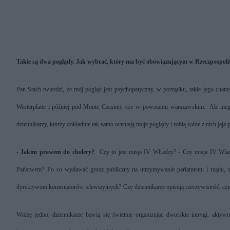
Takie są dwa poglądy.
Jak wybrać, który ma być obowiązującym w Rzeczpospolit
Pan Stach twierdzi, że mój pogląd jest psychopatyczny, w porządku, takie jego cha
Westerplatte i później pod Monte Cassino, czy w powstaniu warszawskim. Ale niep
dziennikarzy, którzy dokładnie tak samo oceniają moje poglądy i robią sobie z nich jaja p
- Jakim prawem do cholery?
Czy to jest misja IV WŁadzy?
- Czy misja IV Wład
Państwem?
Po co wydawać grosz publiczny na utrzymywanie parlamentu i rządu, skor
dyrektywom komentatorów telewizyjnych?
Czy dziennikarze opisują rzeczywistość, czy
Widzę jedno, dziennikarze bawią się świetnie organizując dworskie intrygi, akty