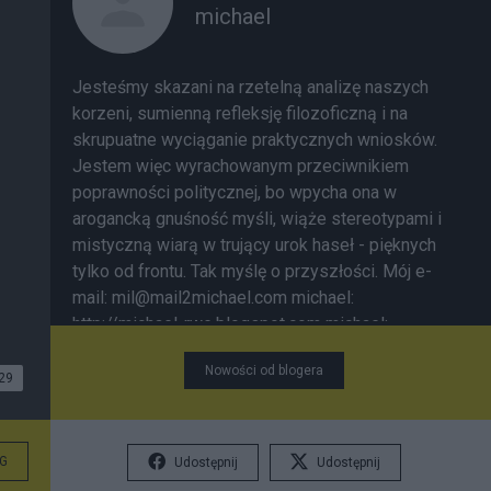
michael
Jesteśmy skazani na rzetelną analizę naszych
korzeni, sumienną refleksję filozoficzną i na
skrupuatne wyciąganie praktycznych wniosków.
Jestem więc wyrachowanym przeciwnikiem
poprawności politycznej, bo wpycha ona w
arogancką gnuśność myśli, wiąże stereotypami i
mistyczną wiarą w trujący urok haseł - pięknych
tylko od frontu. Tak myślę o przyszłości.
Mój e-
mail:
mil@mail2michael.com
michael:
http://michael-rwe.blogspot.com
michael:
http://michael-wolnaeuropa.blogspot.com/
Nowości od blogera
Rosyjska wytwornica gęstej mgły
Ptak nielot,
29
zwany limitem Linki do moich poprzednich
postów: 225.
DEBILIZM POLSKIEGO ŻYCIA
PUBLICZNEGO
224.
Popyt na Janusza Palikota
G
Udostępnij
Udostępnij
223.
Andrzej Wajda - Oligarcha demodernizacji