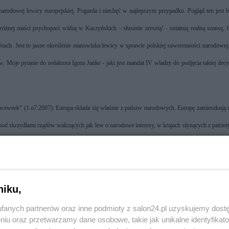
rodowej lewicy europejskiej. Pogarda i niechęć w najlepszym przypadku. Pogląd ten jest 
 różnej maści psychopaci widzą w Kaczyńskich - słusznie zresztą! - ostatnią realną szansę, 
tach. Jest to jasne określenie stanowiska lewicy w sprawie polskiej suwerenności narodowej
ów. Moje pytanie do redaktora Igora Janke - jaki jest mandat IV władzy do podjęcia takiej decy
Newsweek" (1.o7.2007): Europa składa się właśnie z państw narodowych. Europę zamieszkują 
 pod skrzydłami rządów walczących jak lew o narodowe interesy, w krajach słynących z patrio
kiej elity zalęgło się przekonanie, że jest w tym coś złego, groźnego podejrzanego. Narod
e narody chodzą po ziemii. To jest również mój pogląd, dziękuję pani Elżbiecie za jego z
aki mój pogląd jest psychopatyczny, a rząd Kaczyńskich jest ostatnią szansą na zachowanie 
niku,
ów, błędów albo nietrafnych wyborów i decyzji rządu koalicji PiS. Ale suwerenny byt pol
fanych partnerów oraz inne podmioty z salon24.pl uzyskujemy dost
 wszelkie inne stają się nieważne w obliczu tej racji najwyższej.
niu oraz przetwarzamy dane osobowe, takie jak unikalne identyfikat