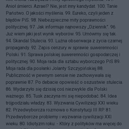
Anioł śmierci. Azrael? Nie, jest inny kandydat.
100.
Tanie
Państwo. O jakości myślenia.
99.
Eureko, czyli jeden z
błędów PiS.
98.
Niebezpieczne mity poprawności
politycznej.
97.
Jak informuje najnowszy „Dziennik”.
96.
Już wiem jaki jest wynik wyborów.
95.
Umówmy się tak.
94.
Skandal Stulecia.
93.
Luźna obserwacja z życia czarnej
propagandy.
92.
Zapis cenzury w sprawie suwerenności
Polski.
91.
Sprawa polskiej suwerenności gospodarczej i
politycznej.
90.
Moja rada dla sztabu wyborczego PiS
89.
Moja rada dla posłanki Jolanty Szczypińskiej
88.
Publiczność w pewnym sensie nie zachowywała się
poprawnie
87.
Po debacie opowieść o oszustwie stulecia.
86.
Wydarzyło się dzisiaj coś niezwykle dla Polski
ważnego.
85.
Tusk zaczyna mi się niepodobać.
84.
Idea
trójpodziału władzy.
83.
Wyzwania Cywilizacji XXI wieku
82.
Przedwyborcza rozmowa o Konstytucji III RP.
81.
Przedwyborcze problemy i wyzwania cywilizacji XXI
wieku.
80.
Idiotyzm roku: - Który z polityków ma więcej do