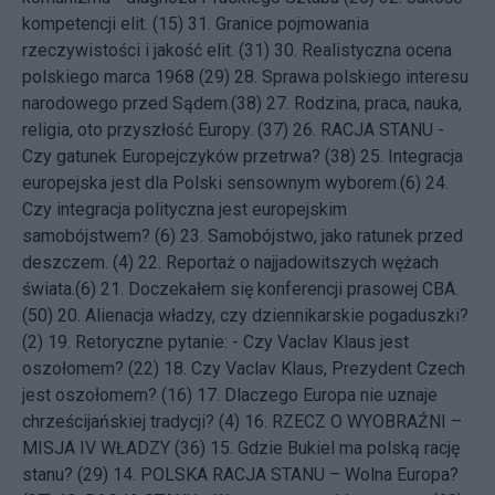
kompetencji elit. (15)
31.
Granice pojmowania
rzeczywistości i jakość elit. (31)
30.
Realistyczna ocena
polskiego marca 1968 (29)
28.
Sprawa polskiego interesu
narodowego przed Sądem.(38)
27.
Rodzina, praca, nauka,
religia, oto przyszłość Europy. (37)
26.
RACJA STANU -
Czy gatunek Europejczyków przetrwa? (38)
25.
Integracja
europejska jest dla Polski sensownym wyborem.(6)
24.
Czy integracja polityczna jest europejskim
samobójstwem? (6)
23.
Samobójstwo, jako ratunek przed
deszczem. (4)
22.
Reportaż o najjadowitszych wężach
świata.(6)
21.
Doczekałem się konferencji prasowej CBA.
(50)
20.
Alienacja władzy, czy dziennikarskie pogaduszki?
(2)
19.
Retoryczne pytanie: - Czy Vaclav Klaus jest
oszołomem? (22)
18.
Czy Vaclav Klaus, Prezydent Czech
jest oszołomem? (16)
17.
Dlaczego Europa nie uznaje
chrześcijańskiej tradycji? (4)
16.
RZECZ O WYOBRAŹNI –
MISJA IV WŁADZY (36)
15.
Gdzie Bukiel ma polską rację
stanu? (29)
14.
POLSKA RACJA STANU – Wolna Europa?