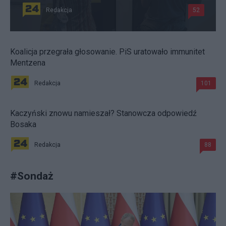
Redakcja
52
Koalicja przegrała głosowanie. PiS uratowało immunitet
Mentzena
Redakcja
101
Kaczyński znowu namieszał? Stanowcza odpowiedź
Bosaka
Redakcja
88
#
Sondaż