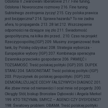
Odsłona II Zwariowani liberałowie
217.
Fine tuning,
Odsłona I Noworoczne rozmowy
216.
Fine tuning.
Subtelnego zestrojenia życzę!
215.
Czy polska prawica
jest bezjajeczna?
214.
Sprawa hazardu? To nie żadna
afera, to propaganda.
213.
28 lat
212.
Wszczepienie
odporności na dziejące się zło
211.
Świadomość
geopolityczna, na kilka dni przed...
210.
Czas na projekt
Rzeczypospolitej.(IGP)
209.
Musimy zorganizować think
tank, by Polskę odzyskać
208.
Strategia wyborcza -
Europejskie wybory (IGP)
207.
Kombinacja operacyjna
Dziennika przeciwko gospodarce
206.
PAMIĘĆ i
TOŻSAMOŚĆ. Treść polskiej polityki (IGP)
205.
DUPEK
STANU
204.
SAISONSTAAT. Treść polskiej polityki (IGP)
203.
Przyczynek do polskiej geopolityki. (IGP)
202.
DEMORALIZUJĄCE CECHY FAŁSZYWYCH DIAGNOZ
201.
Ale zbaw mnie od nienawiści I ocal mnie od pogardy.
200.
Okrągły Stół, biskup Bronisław Dębowski i Angela Merkel
199.
KTO TRZYMAŁ SMYCZ – AGENCI CZY DYSYDENCI?
198.
Światowy problem: OBAMA. Treść polskiej polityki