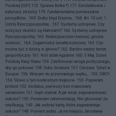
Polskiej (IGP)
172.
Sprawa Bolka.*)
171.
Eurotalibowie i
katyńscy strzelcy
170.
Fundamentalne pomieszanie
porządków...
169.
Gruby błąd Erazma...
168.
Art. 10 ust. 1.
Ustrój Rzeczypospolitej...
167.
Systemy ustrojowe. Czy
wszyscy okuliści są kłamcami?
166.
Systemy ustrojowe
Rzeczpospolitej.
165.
Niebezpieczna równość, groźna
wolność...
164.
Zegarmistrz światła kolorowy.
163.
Czy
można żyć z dziurą w głowie?
162.
Bardzo ważny temat
geopolityczny
161.
Król oblał egzamin
160.
3 Maj. Dzień
Polskiej Racji Stanu
159.
Zdefiniować wroga politycznego,
aby go pokonać
158.
Duby Smalone
157.
Cenzura. Tybet w
Europie.
156.
Wracam do przerwanego wątku,...
155.
OBCY
154.
Słowo o tym konkretnym bojkocie.
153.
Popieram
protest
152.
Incitatus, pierwszy koń mianowany
senatorem
151.
Sejm wybrał. A jak teraz zagwarantować
sukces?
150.
Ponawiam rekomendację. Nie głosować za
ratyfikacją.
149.
Jak wybrać kartę, która zagwarantuje
sukces?
148.
Powiem jedno. Ja na miejscu Jarosława