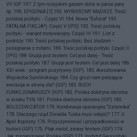
VII IGP
197.
Z tym rosyjskim gazem idzie w parze parę
lip.
196.
EPIGONIA [1]
195.
WYBIERZMY MĄDRZE. Treść
polskiej polityki. - Część VI
194.
Nowa "Euforia"
193.
FATALNA FIKCJA*). Część V (IPG)
192.
Treść polskiej
polityki - wariant motywacyjny. Część IV
191.
List z
podróży
190.
Treść polskiej polityki. Bez złudzeń -
pożegnanie z mitami.
189.
Treść polskiej polityki. Część II
(IPG)
188.
Gruzja jest testem. Cel jest dalej - Treść
polskiej polityki
187.
Gruzja jest testem. Cel jest dalej
186.
XXI wiek - program pozytywny (IGP).
185.
Aresztowanie
Wojciecha Sumlińskiego
184.
Czy grozi nam pełzająca
ewolucja w stronę zła? (IGP)
183.
RUCH
FUNKCJONARIUSZY. (IGP)
182.
Polska doktryna obronna
w ścieku TVN
181.
Polska doktryna obronna (IGP)
180.
BOLSZEWIZATOR
179.
Kombinacja operacyjna "Dziennika"
178.
Dlaczego rząd Donalda Tuska musi odejść?
177.
II
Apel Aspiryny
176.
Przyczynowość i przypadkowość w
historii (IGP)
175.
Ptak nielot, zwany limitem (IGP)
174.
Jak zorganizować Polskę (IGP)
173.
Instytut Geopolityki