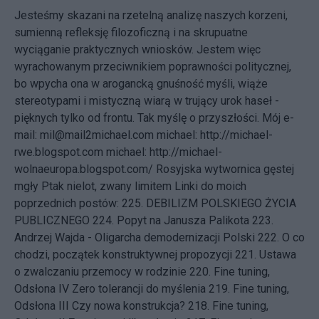
Jesteśmy skazani na rzetelną analizę naszych korzeni,
sumienną refleksję filozoficzną i na skrupuatne
wyciąganie praktycznych wniosków. Jestem więc
wyrachowanym przeciwnikiem poprawności politycznej,
bo wpycha ona w arogancką gnuśność myśli, wiąże
stereotypami i mistyczną wiarą w trujący urok haseł -
pięknych tylko od frontu. Tak myślę o przyszłości.
Mój e-
mail:
mil@mail2michael.com
michael:
http://michael-
rwe.blogspot.com
michael:
http://michael-
wolnaeuropa.blogspot.com/
Rosyjska wytwornica gęstej
mgły
Ptak nielot, zwany limitem Linki do moich
poprzednich postów: 225.
DEBILIZM POLSKIEGO ŻYCIA
PUBLICZNEGO
224.
Popyt na Janusza Palikota
223.
Andrzej Wajda - Oligarcha demodernizacji Polski
222.
O co
chodzi, początek konstruktywnej propozycji
221.
Ustawa
o zwalczaniu przemocy w rodzinie
220.
Fine tuning,
Odsłona IV Zero tolerancji do myślenia
219.
Fine tuning,
Odsłona III Czy nowa konstrukcja?
218.
Fine tuning,