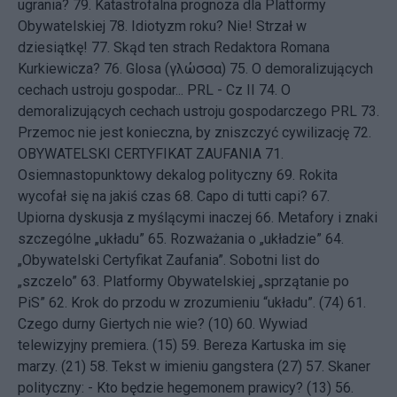
ugrania?
79.
Katastrofalna prognoza dla Platformy
Obywatelskiej
78.
Idiotyzm roku? Nie! Strzał w
dziesiątkę!
77.
Skąd ten strach Redaktora Romana
Kurkiewicza?
76.
Glosa (γλώσσα)
75.
O demoralizujących
cechach ustroju gospodar... PRL - Cz II
74.
O
demoralizujących cechach ustroju gospodarczego PRL
73.
Przemoc nie jest konieczna, by zniszczyć cywilizację
72.
OBYWATELSKI CERTYFIKAT ZAUFANIA
71.
Osiemnastopunktowy dekalog polityczny
69.
Rokita
wycofał się na jakiś czas
68.
Capo di tutti capi?
67.
Upiorna dyskusja z myślącymi inaczej
66.
Metafory i znaki
szczególne „układu”
65.
Rozważania o „układzie”
64.
„Obywatelski Certyfikat Zaufania”. Sobotni list do
„szczelo”
63.
Platformy Obywatelskiej „sprzątanie po
PiS”
62.
Krok do przodu w zrozumieniu “układu”. (74)
61.
Czego durny Giertych nie wie? (10)
60.
Wywiad
telewizyjny premiera. (15)
59.
Bereza Kartuska im się
marzy. (21)
58.
Tekst w imieniu gangstera (27)
57.
Skaner
polityczny: - Kto będzie hegemonem prawicy? (13)
56.