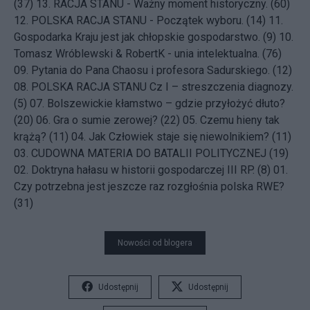
(37)
13.
RACJA STANU - Ważny moment historyczny. (60)
12.
POLSKA RACJA STANU - Początek wyboru. (14)
11.
Gospodarka Kraju jest jak chłopskie gospodarstwo. (9)
10.
Tomasz Wróblewski & RobertK - unia intelektualna. (76)
09.
Pytania do Pana Chaosu i profesora Sadurskiego. (12)
08.
POLSKA RACJA STANU Cz I – streszczenia diagnozy.
(5)
07.
Bolszewickie kłamstwo – gdzie przyłożyć dłuto?
(20)
06.
Gra o sumie zerowej? (22)
05.
Czemu hieny tak
krążą? (11)
04.
Jak Człowiek staje się niewolnikiem? (11)
03.
CUDOWNA MATERIA DO BATALII POLITYCZNEJ (19)
02.
Doktryna hałasu w historii gospodarczej III RP. (8)
01.
Czy potrzebna jest jeszcze raz rozgłośnia polska RWE?
(31)
Nowości od blogera
Udostępnij
Udostępnij