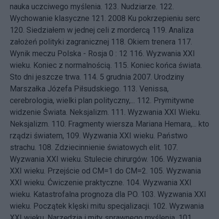
nauka uczciwego myślenia.
123.
Nudziarze.
122.
Wychowanie klasyczne
121.
2008 Ku pokrzepieniu serc
120.
Siedziałem w jednej celi z mordercą
119.
Analiza
założeń polityki zagranicznej
118.
Okiem trenera
117.
Wynik meczu Polska - Rosja 0 : 12
116.
Wyzwania XXI
wieku. Koniec z normalnością.
115.
Koniec końca świata.
Sto dni jeszcze trwa.
114.
5 grudnia 2007. Urodziny
Marszałka Józefa Piłsudskiego.
113.
Venissa,
cerebrologia, wielki plan polityczny,...
112.
Prymitywne
widzenie Świata. Neksjalizm.
111.
Wyzwania XXI Wieku.
Neksjalizm.
110.
Fragmenty wiersza Mariana Hemara,... kto
rządzi światem,
109.
Wyzwania XXI wieku. Państwo
strachu.
108.
Zdziecinnienie światowych elit.
107.
Wyzwania XXI wieku. Stulecie chirurgów.
106.
Wyzwania
XXI wieku. Przejście od CM=1 do CM=2.
105.
Wyzwania
XXI wieku. Ćwiczenie praktyczne.
104.
Wyzwania XXI
wieku. Katastrofalna prognoza dla PO.
103.
Wyzwania XXI
wieku. Początek klęski mitu specjalizacji.
102.
Wyzwania
XXI wieku. Narzędzia i mity sprawnego myślenia.
101.