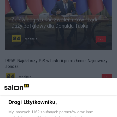
Ze świecą szukać zwolenników rządu.
Duży ból głowy dla Donalda Tuska
Redakcja
179
IBRiS: Najsłabszy PiS w historii po rozłamie. Najnowszy
sondaż
Redakcja
180
PiS traci na rozłamie z Morawieckim, ale prawica nie.
Najnowszy sondaż
Drogi Użytkowniku,
Redakcja
67
My, naszych 1162 zaufanych partnerów oraz inne