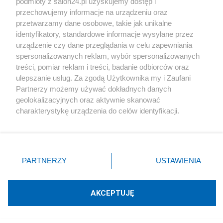
podmioty z salon24.pl uzyskujemy dostęp i
przechowujemy informacje na urządzeniu oraz
Tematy michael
przetwarzamy dane osobowe, takie jak unikalne
identyfikatory, standardowe informacje wysyłane przez
PRAWO
WYBORY
HISTORIA
MEDIA
urządzenie czy dane przeglądania w celu zapewniania
spersonalizowanych reklam, wybór spersonalizowanych
SOCJOLOGIA
PIS
IMIGRANCI
treści, pomiar reklam i treści, badanie odbiorców oraz
ulepszanie usług. Za zgodą Użytkownika my i Zaufani
KATASTROFA SMOLEŃSKA
Partnerzy możemy używać dokładnych danych
geolokalizacyjnych oraz aktywnie skanować
charakterystykę urządzenia do celów identyfikacji.
Piszą na ten temat
Ponieważ cenimy Twoją prywatność, prosimy o zgodę na
korzystanie z tych technologii poprzez kliknięcie
Rafał Woś
„Akceptuję”. Zgoda jest dobrowolna i zawsze możesz ją
zmienić/wycofać klikając przycisk ustawień prywatności
PARTNERZY
USTAWIENIA
znajdujący się w lewym dolnym rogu strony
. Niektóre
Blogi na ten temat
rodzaje przetwarzania danych nie wymagają zgody
użytkownika, ale masz prawo sprzeciwić się takiemu
AKCEPTUJĘ
przetwarzaniu. Preferencje będą miały zastosowania tylko
Jan Filip Libicki
na tej witrynie.