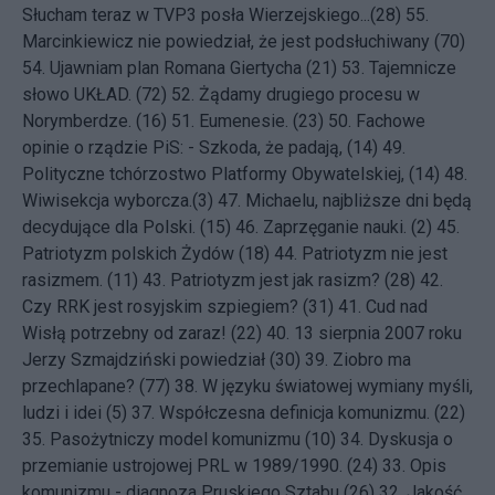
Słucham teraz w TVP3 posła Wierzejskiego...(28)
55.
Marcinkiewicz nie powiedział, że jest podsłuchiwany (70)
54.
Ujawniam plan Romana Giertycha (21)
53.
Tajemnicze
słowo UKŁAD. (72)
52.
Żądamy drugiego procesu w
Norymberdze. (16)
51.
Eumenesie. (23)
50.
Fachowe
opinie o rządzie PiS: - Szkoda, że padają, (14)
49.
Polityczne tchórzostwo Platformy Obywatelskiej, (14)
48.
Wiwisekcja wyborcza.(3)
47.
Michaelu, najbliższe dni będą
decydujące dla Polski. (15)
46.
Zaprzęganie nauki. (2)
45.
Patriotyzm polskich Żydów (18)
44.
Patriotyzm nie jest
rasizmem. (11)
43.
Patriotyzm jest jak rasizm? (28)
42.
Czy RRK jest rosyjskim szpiegiem? (31)
41.
Cud nad
Wisłą potrzebny od zaraz! (22)
40.
13 sierpnia 2007 roku
Jerzy Szmajdziński powiedział (30)
39.
Ziobro ma
przechlapane? (77)
38.
W języku światowej wymiany myśli,
ludzi i idei (5)
37.
Współczesna definicja komunizmu. (22)
35.
Pasożytniczy model komunizmu (10)
34.
Dyskusja o
przemianie ustrojowej PRL w 1989/1990. (24)
33.
Opis
komunizmu - diagnoza Pruskiego Sztabu (26)
32.
Jakość