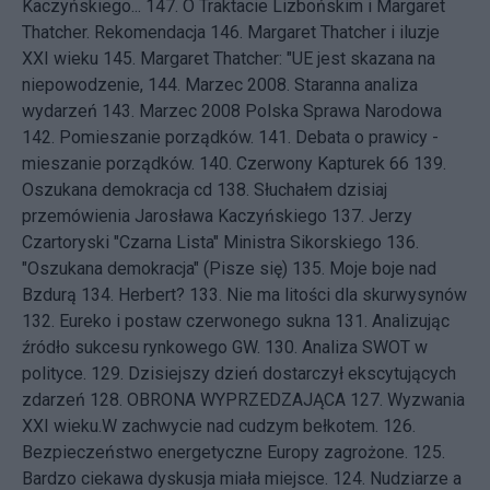
Kaczyńskiego...
147.
O Traktacie Lizbońskim i Margaret
Thatcher. Rekomendacja
146.
Margaret Thatcher i iluzje
XXI wieku
145.
Margaret Thatcher: "UE jest skazana na
niepowodzenie,
144.
Marzec 2008. Staranna analiza
wydarzeń
143.
Marzec 2008 Polska Sprawa Narodowa
142.
Pomieszanie porządków.
141.
Debata o prawicy -
mieszanie porządków.
140.
Czerwony Kapturek 66
139.
Oszukana demokracja cd
138.
Słuchałem dzisiaj
przemówienia Jarosława Kaczyńskiego
137.
Jerzy
Czartoryski "Czarna Lista" Ministra Sikorskiego
136.
"Oszukana demokracja" (Pisze się)
135.
Moje boje nad
Bzdurą
134.
Herbert?
133.
Nie ma litości dla skurwysynów
132.
Eureko i postaw czerwonego sukna
131.
Analizując
źródło sukcesu rynkowego GW.
130.
Analiza SWOT w
polityce.
129.
Dzisiejszy dzień dostarczył ekscytujących
zdarzeń
128.
OBRONA WYPRZEDZAJĄCA
127.
Wyzwania
XXI wieku.W zachwycie nad cudzym bełkotem.
126.
Bezpieczeństwo energetyczne Europy zagrożone.
125.
Bardzo ciekawa dyskusja miała miejsce.
124.
Nudziarze a