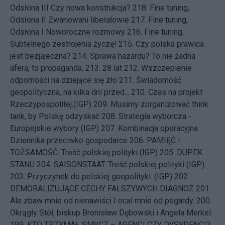
Odsłona III Czy nowa konstrukcja?
218.
Fine tuning,
Odsłona II Zwariowani liberałowie
217.
Fine tuning,
Odsłona I Noworoczne rozmowy
216.
Fine tuning.
Subtelnego zestrojenia życzę!
215.
Czy polska prawica
jest bezjajeczna?
214.
Sprawa hazardu? To nie żadna
afera, to propaganda.
213.
28 lat
212.
Wszczepienie
odporności na dziejące się zło
211.
Świadomość
geopolityczna, na kilka dni przed...
210.
Czas na projekt
Rzeczypospolitej.(IGP)
209.
Musimy zorganizować think
tank, by Polskę odzyskać
208.
Strategia wyborcza -
Europejskie wybory (IGP)
207.
Kombinacja operacyjna
Dziennika przeciwko gospodarce
206.
PAMIĘĆ i
TOŻSAMOŚĆ. Treść polskiej polityki (IGP)
205.
DUPEK
STANU
204.
SAISONSTAAT. Treść polskiej polityki (IGP)
203.
Przyczynek do polskiej geopolityki. (IGP)
202.
DEMORALIZUJĄCE CECHY FAŁSZYWYCH DIAGNOZ
201.
Ale zbaw mnie od nienawiści I ocal mnie od pogardy.
200.
Okrągły Stół, biskup Bronisław Dębowski i Angela Merkel
199.
KTO TRZYMAŁ SMYCZ – AGENCI CZY DYSYDENCI?