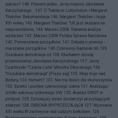
sukces?
148.
Powiem jedno. Ja na miejscu Jarosława
Kaczyńskiego...
147.
O Traktacie Lizbońskim i Margaret
Thatcher. Rekomendacja
146.
Margaret Thatcher i iluzje
XXI wieku
145.
Margaret Thatcher: "UE jest skazana na
niepowodzenie,
144.
Marzec 2008. Staranna analiza
wydarzeń
143.
Marzec 2008 Polska Sprawa Narodowa
142.
Pomieszanie porządków.
141.
Debata o prawicy -
mieszanie porządków.
140.
Czerwony Kapturek 66
139.
Oszukana demokracja cd
138.
Słuchałem dzisiaj
przemówienia Jarosława Kaczyńskiego
137.
Jerzy
Czartoryski "Czarna Lista" Ministra Sikorskiego
136.
"Oszukana demokracja" (Pisze się)
135.
Moje boje nad
Bzdurą
134.
Herbert?
133.
Nie ma litości dla skurwysynów
132.
Eureko i postaw czerwonego sukna
131.
Analizując
źródło sukcesu rynkowego GW.
130.
Analiza SWOT w
polityce.
129.
Dzisiejszy dzień dostarczył ekscytujących
zdarzeń
128.
OBRONA WYPRZEDZAJĄCA
127.
Wyzwania
XXI wieku.W zachwycie nad cudzym bełkotem.
126.
Bezpieczeństwo energetyczne Europy zagrożone.
125.