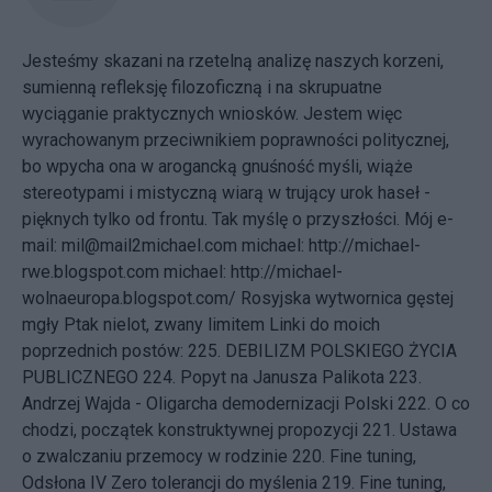
Jesteśmy skazani na rzetelną analizę naszych korzeni,
sumienną refleksję filozoficzną i na skrupuatne
wyciąganie praktycznych wniosków. Jestem więc
wyrachowanym przeciwnikiem poprawności politycznej,
bo wpycha ona w arogancką gnuśność myśli, wiąże
stereotypami i mistyczną wiarą w trujący urok haseł -
pięknych tylko od frontu. Tak myślę o przyszłości.
Mój e-
mail:
mil@mail2michael.com
michael:
http://michael-
rwe.blogspot.com
michael:
http://michael-
wolnaeuropa.blogspot.com/
Rosyjska wytwornica gęstej
mgły
Ptak nielot, zwany limitem Linki do moich
poprzednich postów: 225.
DEBILIZM POLSKIEGO ŻYCIA
PUBLICZNEGO
224.
Popyt na Janusza Palikota
223.
Andrzej Wajda - Oligarcha demodernizacji Polski
222.
O co
chodzi, początek konstruktywnej propozycji
221.
Ustawa
o zwalczaniu przemocy w rodzinie
220.
Fine tuning,
Odsłona IV Zero tolerancji do myślenia
219.
Fine tuning,