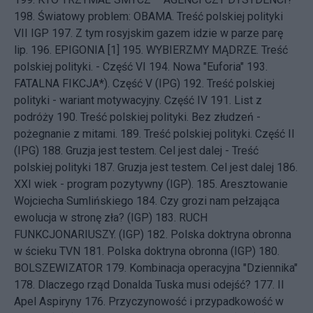
198.
Światowy problem: OBAMA. Treść polskiej polityki
VII IGP
197.
Z tym rosyjskim gazem idzie w parze parę
lip.
196.
EPIGONIA [1]
195.
WYBIERZMY MĄDRZE. Treść
polskiej polityki. - Część VI
194.
Nowa "Euforia"
193.
FATALNA FIKCJA*). Część V (IPG)
192.
Treść polskiej
polityki - wariant motywacyjny. Część IV
191.
List z
podróży
190.
Treść polskiej polityki. Bez złudzeń -
pożegnanie z mitami.
189.
Treść polskiej polityki. Część II
(IPG)
188.
Gruzja jest testem. Cel jest dalej - Treść
polskiej polityki
187.
Gruzja jest testem. Cel jest dalej
186.
XXI wiek - program pozytywny (IGP).
185.
Aresztowanie
Wojciecha Sumlińskiego
184.
Czy grozi nam pełzająca
ewolucja w stronę zła? (IGP)
183.
RUCH
FUNKCJONARIUSZY. (IGP)
182.
Polska doktryna obronna
w ścieku TVN
181.
Polska doktryna obronna (IGP)
180.
BOLSZEWIZATOR
179.
Kombinacja operacyjna "Dziennika"
178.
Dlaczego rząd Donalda Tuska musi odejść?
177.
II
Apel Aspiryny
176.
Przyczynowość i przypadkowość w