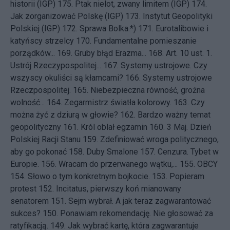
historii (IGP)
175.
Ptak nielot, zwany limitem (IGP)
174.
Jak zorganizować Polskę (IGP)
173.
Instytut Geopolityki
Polskiej (IGP)
172.
Sprawa Bolka.*)
171.
Eurotalibowie i
katyńscy strzelcy
170.
Fundamentalne pomieszanie
porządków...
169.
Gruby błąd Erazma...
168.
Art. 10 ust. 1.
Ustrój Rzeczypospolitej...
167.
Systemy ustrojowe. Czy
wszyscy okuliści są kłamcami?
166.
Systemy ustrojowe
Rzeczpospolitej.
165.
Niebezpieczna równość, groźna
wolność...
164.
Zegarmistrz światła kolorowy.
163.
Czy
można żyć z dziurą w głowie?
162.
Bardzo ważny temat
geopolityczny
161.
Król oblał egzamin
160.
3 Maj. Dzień
Polskiej Racji Stanu
159.
Zdefiniować wroga politycznego,
aby go pokonać
158.
Duby Smalone
157.
Cenzura. Tybet w
Europie.
156.
Wracam do przerwanego wątku,...
155.
OBCY
154.
Słowo o tym konkretnym bojkocie.
153.
Popieram
protest
152.
Incitatus, pierwszy koń mianowany
senatorem
151.
Sejm wybrał. A jak teraz zagwarantować
sukces?
150.
Ponawiam rekomendację. Nie głosować za
ratyfikacją.
149.
Jak wybrać kartę, która zagwarantuje