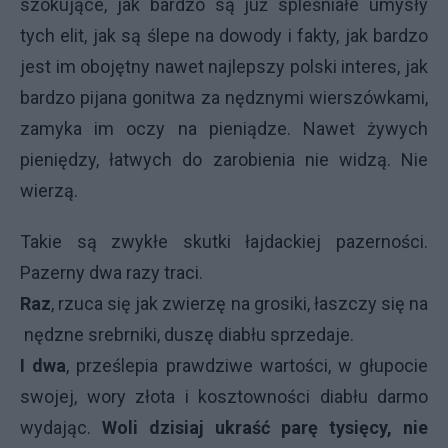
szokujące, jak bardzo są już spleśniałe umysły
tych elit, jak są ślepe na dowody i fakty, jak bardzo
jest im obojętny nawet najlepszy polski interes, jak
bardzo pijana gonitwa za nędznymi wierszówkami,
zamyka im oczy na pieniądze. Nawet żywych
pieniędzy, łatwych do zarobienia nie widzą. Nie
wierzą.
Takie są zwykłe skutki łajdackiej pazerności.
Pazerny dwa razy traci.
Raz
, rzuca się jak zwierzę na grosiki, łaszczy się na
nędzne srebrniki, duszę diabłu sprzedaje.
I dwa
, prześlepia prawdziwe wartości, w głupocie
swojej, wory złota i kosztowności diabłu darmo
wydając.
Woli dzisiaj ukraść parę tysięcy, nie