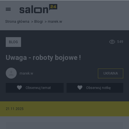
Strona główna
Blogi
marek.w
549
BLOG
Uwaga - roboty bojowe !
marek.w
UKRAINA
Obserwuj temat
Obserwuj notkę
21.11.2025