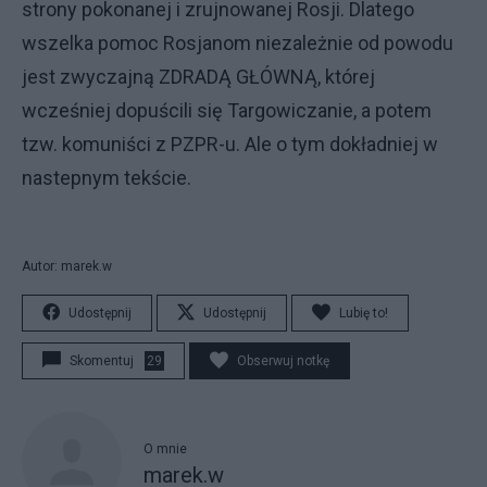
strony pokonanej i zrujnowanej Rosji. Dlatego
wszelka pomoc Rosjanom niezależnie od powodu
jest zwyczajną ZDRADĄ GŁÓWNĄ, której
wcześniej dopuścili się Targowiczanie, a potem
tzw. komuniści z PZPR-u. Ale o tym dokładniej w
nastepnym tekście.
Autor: marek.w
Udostępnij
Udostępnij
Lubię to!
Skomentuj
29
Obserwuj notkę
O mnie
marek.w