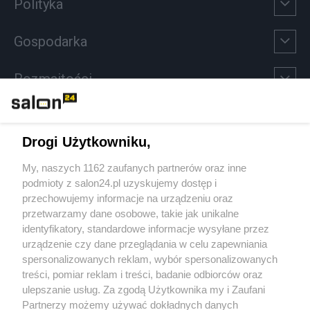
Polityka
Gospodarka
Rozmaitości
Technologie
Drogi Użytkowniku,
Sport
My, naszych 1162 zaufanych partnerów oraz inne
podmioty z salon24.pl uzyskujemy dostęp i
Społeczeństwo
przechowujemy informacje na urządzeniu oraz
przetwarzamy dane osobowe, takie jak unikalne
Kultura
identyfikatory, standardowe informacje wysyłane przez
urządzenie czy dane przeglądania w celu zapewniania
spersonalizowanych reklam, wybór spersonalizowanych
treści, pomiar reklam i treści, badanie odbiorców oraz
ulepszanie usług. Za zgodą Użytkownika my i Zaufani
X
Facebook
Instagram
Youtube
Partnerzy możemy używać dokładnych danych