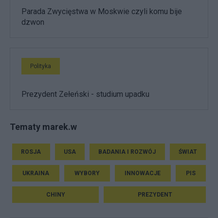
Parada Zwycięstwa w Moskwie czyli komu bije
dzwon
Polityka
Prezydent Zełeński - studium upadku
Tematy marek.w
ROSJA
USA
BADANIA I ROZWÓJ
ŚWIAT
UKRAINA
WYBORY
INNOWACJE
PIS
CHINY
PREZYDENT