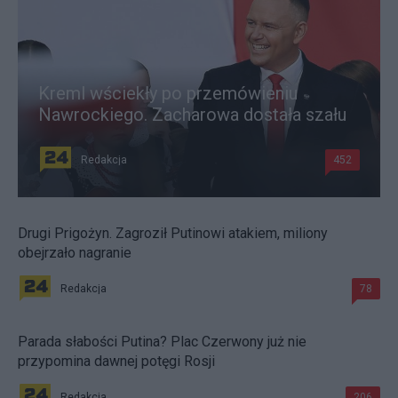
Kreml wściekły po przemówieniu
Nawrockiego. Zacharowa dostała szału
Redakcja
452
Drugi Prigożyn. Zagroził Putinowi atakiem, miliony
obejrzało nagranie
Redakcja
78
Parada słabości Putina? Plac Czerwony już nie
przypomina dawnej potęgi Rosji
Redakcja
206