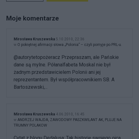
Moje komentarze
Mirosława Kruszewska
5.10.2010, 22:36
w
O pokrętnej afirmacji słowa „Polonia” – czyli pomyje po PRL-u.
@autorytetopożeracz Przepraszam, ale Pańskie
dane są mylne. Półanalfabeta Moskal nie był
żadnym przedstawicielem Polonii ani jej
reprezentantem. Był współpracownikiem SB. A
Bartoszewski,...
Mirosława Kruszewska
4.06.2010, 16:45
w
ANDRZEJ WAJDA, ZAWODOWY PASZKWILANT AK, PLUJE NA
TRUMNY POLAKOW
Cytat z blogu Dedalusa: Tak historię swojego ojca