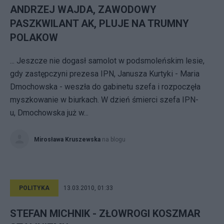
ANDRZEJ WAJDA, ZAWODOWY
PASZKWILANT AK, PLUJE NA TRUMNY
POLAKOW
... Jeszcze nie dogasł samolot w podsmoleńskim lesie,
gdy zastępczyni prezesa IPN, Janusza Kurtyki - Maria
Dmochowska - weszła do gabinetu szefa i rozpoczęła
myszkowanie w biurkach. W dzień śmierci szefa IPN-
u, Dmochowska już w...
Mirosława Kruszewska
na blogu
POLITYKA
13.03.2010, 01:33
STEFAN MICHNIK - ZŁOWROGI KOSZMAR