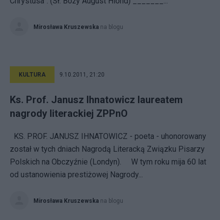
Chrystusa”. (Sł. Boży August Hlond) _______...
Mirosława Kruszewska
na blogu
KULTURA
9.10.2011, 21:20
Ks. Prof. Janusz Ihnatowicz laureatem
nagrody literackiej ZPPnO
KS. PROF. JANUSZ IHNATOWICZ - poeta - uhonorowany
został w tych dniach Nagrodą Literacką Związku Pisarzy
Polskich na Obczyźnie (Londyn). W tym roku mija 60 lat
od ustanowienia prestiżowej Nagrody...
Mirosława Kruszewska
na blogu