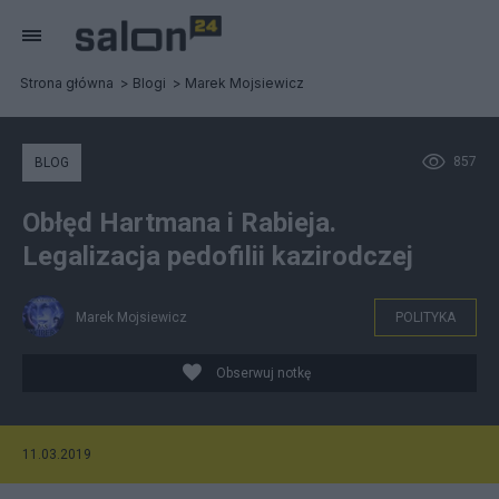
Strona główna
Blogi
Marek Mojsiewicz
857
BLOG
Obłęd Hartmana i Rabieja.
Legalizacja pedofilii kazirodczej
Marek Mojsiewicz
POLITYKA
Obserwuj notkę
11.03.2019