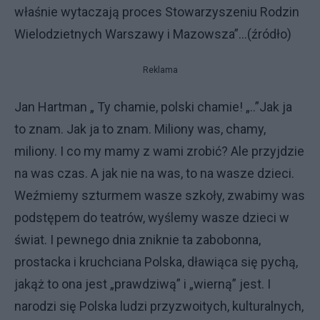
właśnie wytaczają proces Stowarzyszeniu Rodzin
Wielodzietnych Warszawy i Mazowsza”...(źródło)
Reklama
Jan Hartman „ Ty chamie, polski chamie! „..”Jak ja
to znam. Jak ja to znam. Miliony was, chamy,
miliony. I co my mamy z wami zrobić? Ale przyjdzie
na was czas. A jak nie na was, to na wasze dzieci.
Weźmiemy szturmem wasze szkoły, zwabimy was
podstępem do teatrów, wyślemy wasze dzieci w
świat. I pewnego dnia zniknie ta zabobonna,
prostacka i kruchciana Polska, dławiąca się pychą,
jakąż to ona jest „prawdziwą” i „wierną” jest. I
narodzi się Polska ludzi przyzwoitych, kulturalnych,