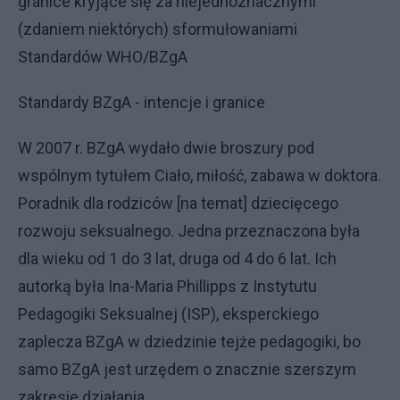
granice kryjące się za niejednoznacznymi
(zdaniem niektórych) sformułowaniami
Standardów WHO/BZgA
Standardy BZgA - intencje i granice
W 2007 r. BZgA wydało dwie broszury pod
wspólnym tytułem Ciało, miłość, zabawa w doktora.
Poradnik dla rodziców [na temat] dziecięcego
rozwoju seksualnego. Jedna przeznaczona była
dla wieku od 1 do 3 lat, druga od 4 do 6 lat. Ich
autorką była Ina-Maria Phillipps z Instytutu
Pedagogiki Seksualnej (ISP), eksperckiego
zaplecza BZgA w dziedzinie tejże pedagogiki, bo
samo BZgA jest urzędem o znacznie szerszym
zakresie działania.