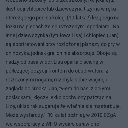
ilustracji chłopiec lub dziewczyna trzyma w ręku
sterczącego penisa kolegi (10-latka?) leżącego na
łóżku na plecach ze spuszczonymi spodniami. Na
innej dziewczynka (tytułowa Lisa) i chłopiec (Jan)
są sportretowani przy rozłożonej planszy do gry w
chińczyka, jednak gra ich nie absorbuje. Oboje są
nadzy od pasa w dół, Lisa oparta o ścianę w
półleżącej pozycji frontem do obserwatora, z
rozłożonymi nogami, rozchyla sobie waginę i
zagląda do środka. Jan, tyłem do nas, z gołymi
pośladkami, klęczy lekko pochylony patrząc na
Lizę, układ rąk sugeruje że właśnie się masturbuje.
Może wystarczy.”..”Kilka lat później, w 2010 BZgA
we współpracy z WHO wydało osławione