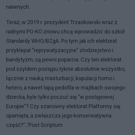
naiwnych.
Teraz, w 2019 r. prezydent Trzaskowski wraz z
radnymi PO-KO znowu chcą wprowadzić do szkół
Standardy WHO/BZgA. Po tym jak ich elektorat
przyklepał "reprywatyzacyjne" złodziejstwo i
bandytyzm, są pewni poparcia. Czy ten elektorat
pod szyldem postępu łyknie absolutnie wszystko,
łącznie z nauką masturbacji, kopulacji homo i
hetero, a nawet łapą pedofila w majtkach swojego
dziecka, byle tylko poczuć się "w postępowej
Europie"? Czy szanowny elektorat Platformy się
opamięta, a zwłaszcza jego konserwatywna
część?”..'Post Scriptum