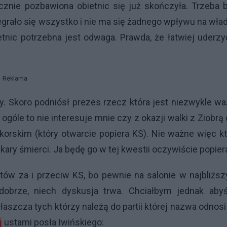
znie pozbawiona obietnic się już skończyła. Trzeba b
egrało się wszystko i nie ma się żadnego wpływu na wła
tnic potrzebna jest odwaga. Prawda, że łatwiej uderz
Reklama
. Skoro podniósł prezes rzecz która jest niezwykle w
góle to nie interesuje mnie czy z okazji walki z Ziobrą
korskim (który otwarcie popiera KS). Nie ważne więc k
ary śmierci. Ja będę go w tej kwestii oczywiście popier
tów za i przeciw KS, bo pewnie na salonie w najbliżs
dobrze, niech dyskusja trwa. Chciałbym jednak abyś
aszcza tych którzy należą do partii której nazwa odnosi
j
ustami posła Iwińskiego: