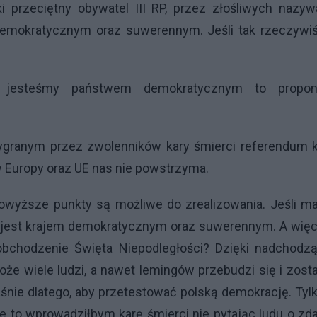
i przeciętny obywatel III RP, przez złośliwych nazyw
demokratycznym oraz suwerennym. Jeśli tak rzeczywiś
i jesteśmy państwem demokratycznym to propon
granym przez zwolenników kary śmierci referendum k
 Europy oraz UE nas nie powstrzyma.
owyższe punkty są możliwe do zrealizowania. Jeśli ma
ka jest krajem demokratycznym oraz suwerennym. A wię
bchodzenie Święta Niepodległości? Dzięki nadchodzą
e wiele ludzi, a nawet lemingów przebudzi się i zost
śnie dlatego, aby przetestować polską demokrację. Tyl
 to wprowadziłbym karę śmierci nie pytając ludu o zd