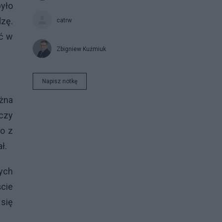
yło
dzę.
catrw
yć w
Zbigniew Kuźmiuk
Napisz notkę
ażna
 czy
to z
ał.
zych
cie
 się