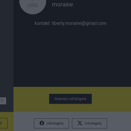
moraine
kontakt: liberty.moraine@gmail.com
Nowości od blogera
7
G
Udostępnij
Udostępnij