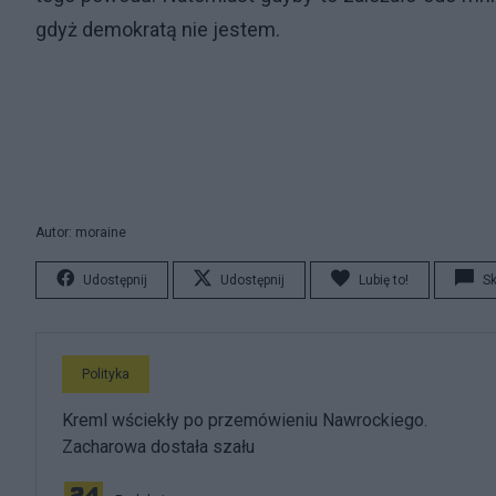
gdyż demokratą nie jestem.
Autor: moraine
Udostępnij
Udostępnij
Lubię to!
S
Polityka
Kreml wściekły po przemówieniu Nawrockiego.
Zacharowa dostała szału