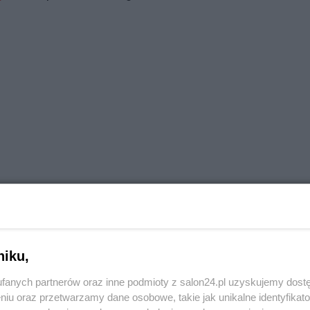
niku,
fanych partnerów oraz inne podmioty z salon24.pl uzyskujemy dost
niu oraz przetwarzamy dane osobowe, takie jak unikalne identyfikat