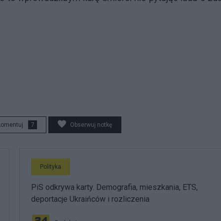
komentuj
7
Obserwuj notkę
Polityka
PiS odkrywa karty. Demografia, mieszkania, ETS,
deportacje Ukraińców i rozliczenia