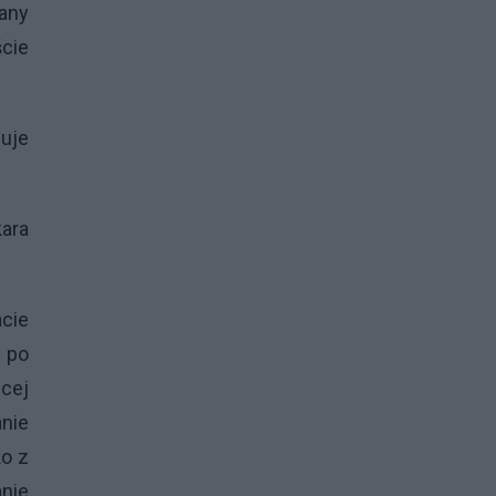
any
cie
uje
ara
cie
c po
cej
anie
ko z
anie