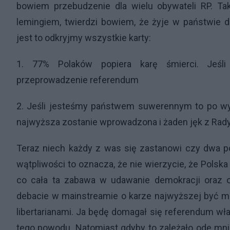
bowiem przebudzenie dla wielu obywateli RP. Tak
lemingiem, twierdzi bowiem, że żyje w państwie 
jest to odkryjmy wszystkie karty:
1. 77% Polaków popiera karę śmierci. Jeśl
przeprowadzenie referendum
2. Jeśli jesteśmy państwem suwerennym to po wy
najwyższa zostanie wprowadzona i żaden jęk z Rady
Teraz niech każdy z was się zastanowi czy dwa p
wątpliwości to oznacza, że nie wierzycie, że Pols
co cała ta zabawa w udawanie demokracji oraz o
debacie w mainstreamie o karze najwyższej być moż
libertarianami. Ja będę domagał się referendum wła
tego powodu. Natomiast gdyby to zależało ode mnie