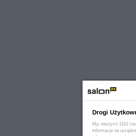
Drogi Użytkow
My, naszych 1162 zau
informacje na urządze