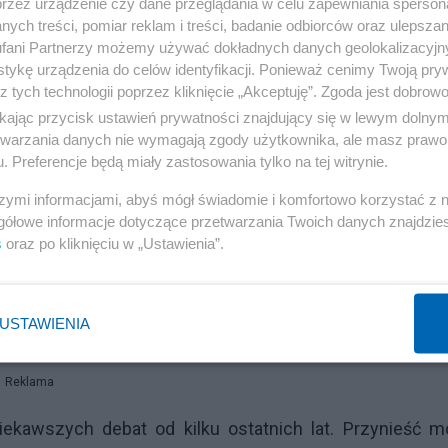
przez urządzenie czy dane przeglądania w celu zapewniania sperson
ych treści, pomiar reklam i treści, badanie odbiorców oraz ulepszan
fani Partnerzy możemy używać dokładnych danych geolokalizacyjn
tykę urządzenia do celów identyfikacji. Ponieważ cenimy Twoją pry
z tych technologii poprzez kliknięcie „Akceptuję”. Zgoda jest dobro
poseł wybrany od pierwszych
demokratycznych
wyborów
ikając przycisk ustawień prywatności znajdujący się w lewym dolny
o 26 listopada mija 20 lat odkąd Polska wstąpiła do 
etwarzania danych nie wymagają zgody użytkownika, ale masz prawo 
odząc do niej zobowiązaliśmy się do zniesienia kary śmie
. Preferencje będą miały zastosowania tylko na tej witrynie.
idzenia. Wtedy zostalibyśmy wykluczeni z Rady Euro
szymi informacjami, abyś mógł świadomie i komfortowo korzystać z
gółowe informacje dotyczące przetwarzania Twoich danych znajdzi
s
oraz po kliknięciu w „Ustawienia”.
pan do Sojuszu Lewicy Demokratycznej (a jakżeby inac
dum w tej sprawie. Jak demokracja to demokracja, pa
USTAWIENIA
Reklama
ekawszych debat od kilku ostatnich lat. Przynieść m