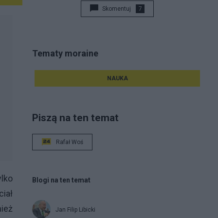
Skomentuj
7
Tematy moraine
NAUKA
Piszą na ten temat
Rafał Woś
ylko
Blogi na ten temat
ciał
ież
Jan Filip Libicki