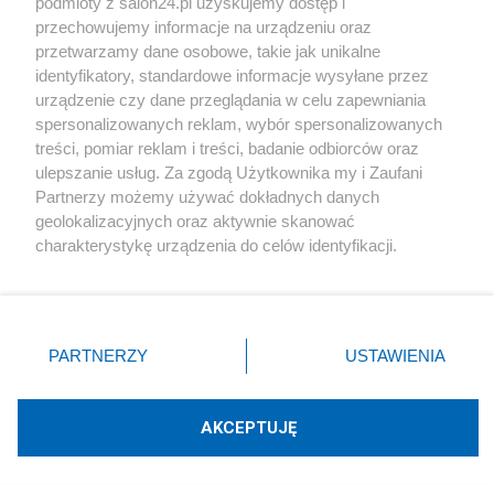
podmioty z salon24.pl uzyskujemy dostęp i
przechowujemy informacje na urządzeniu oraz
Smoleńsku.
przetwarzamy dane osobowe, takie jak unikalne
identyfikatory, standardowe informacje wysyłane przez
urządzenie czy dane przeglądania w celu zapewniania
spersonalizowanych reklam, wybór spersonalizowanych
Listopad 2009
treści, pomiar reklam i treści, badanie odbiorców oraz
ulepszanie usług. Za zgodą Użytkownika my i Zaufani
Poseł
Partnerzy możemy używać dokładnych danych
Aleksandra Natalli-
Świat przeciwna
geolokalizacyjnych oraz aktywnie skanować
umowie gazowej.
charakterystykę urządzenia do celów identyfikacji.
Ponieważ cenimy Twoją prywatność, prosimy o zgodę na
http://www.money.pl/gospodarka/wiadomosci/ar
korzystanie z tych technologii poprzez kliknięcie
„Akceptuję”. Zgoda jest dobrowolna i zawsze możesz ją
tykul/umowa;gazowa;z;rosja;coraz;blizej,166,0,5
zmienić/wycofać klikając przycisk ustawień prywatności
60806.html
PARTNERZY
USTAWIENIA
znajdujący się w lewym dolnym rogu strony
. Niektóre
rodzaje przetwarzania danych nie wymagają zgody
- Rząd PO-PSL chce uzależnić Polskę od jednego
użytkownika, ale masz prawo sprzeciwić się takiemu
AKCEPTUJĘ
przetwarzaniu. Preferencje będą miały zastosowania tylko
dostawcy
- podkreśliła wiceszefowa PiS
Aleksandra
na tej witrynie.
Natalli-
Świat na konferencji prasowej w Sejmie.