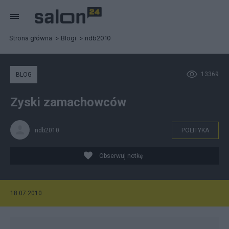
Strona główna
Blogi
ndb2010
13369
BLOG
Zyski zamachowców
ndb2010
POLITYKA
Obserwuj notkę
18.07.2010