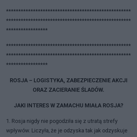
***************************************************
***************************************************
*****************
***************************************************
***************************************************
*****************
ROSJA – LOGISTYKA, ZABEZPIECZENIE AKCJI
ORAZ ZACIERANIE ŚLADÓW.
JAKI INTERES W ZAMACHU MIAŁA ROSJA?
1. Rosja nigdy nie pogodziła się z utratą strefy
wpływów. Liczyła, że je odzyska tak jak odzyskuje