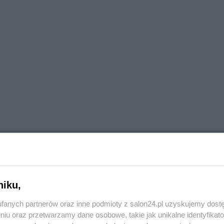
niku,
fanych partnerów oraz inne podmioty z salon24.pl uzyskujemy dost
niu oraz przetwarzamy dane osobowe, takie jak unikalne identyfikat