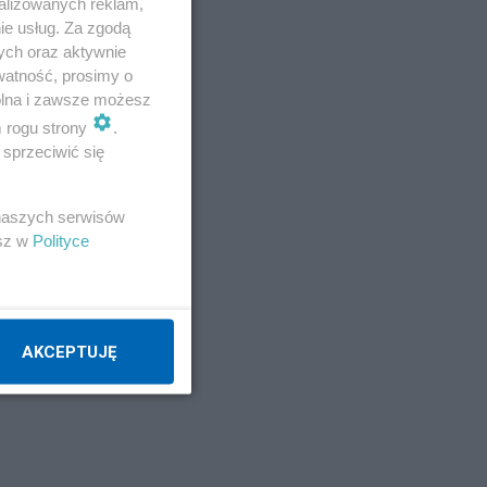
ry
alizowanych reklam,
ie usług. Za zgodą
ych oraz aktywnie
watność, prosimy o
wolna i zawsze możesz
m i
m rogu strony
.
sprzeciwić się
 naszych serwisów
esz w
Polityce
ej
AKCEPTUJĘ