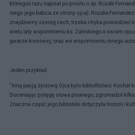
któregoś razu napisał po prostu o śp. Rozalii Fern
niego jego babcia ze strony ojca). Rozalia Fernande
znajdziemy szereg cech, trzeba chyba powiedzieć
wielu laty wspomnieniu ks. Zaleskiego o swoim ojcu
gwarze kresowej; oraz we wspomnieniu innego autor
Jeden przykład.
"Inną pasją życiową Ojca było bibliofilstwo. Kochał 
Doceniając potęgę słowa pisanego, zgromadził kilka
Znaczna część jego biblioteki dotyczyła historii i kul