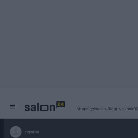
Strona główna
Blogi
szpak8
szpak80