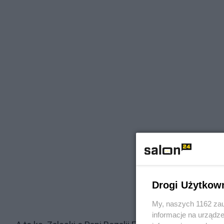
Drogi Użytkow
My, naszych 1162 zau
informacje na urządze