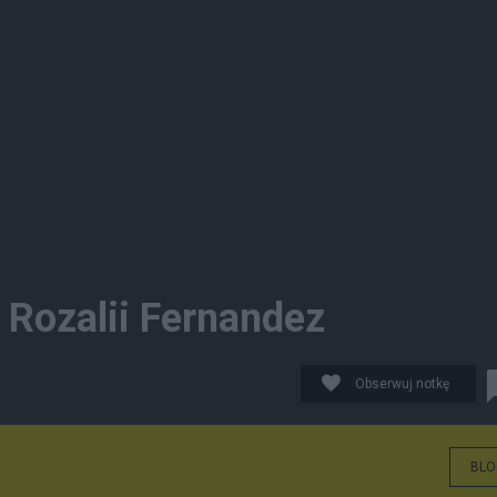
 Rozalii Fernandez
Obserwuj notkę
BLO