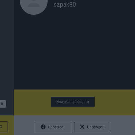
szpak80
Nowości od blogera
0
G
Udostępnij
Udostępnij