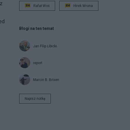
ez
Rafał Woś
Hirek Wrona
ed
Blogi na ten temat
Jan Filip Libicki
report
Marcin B. Brixen
.
Napisz notkę