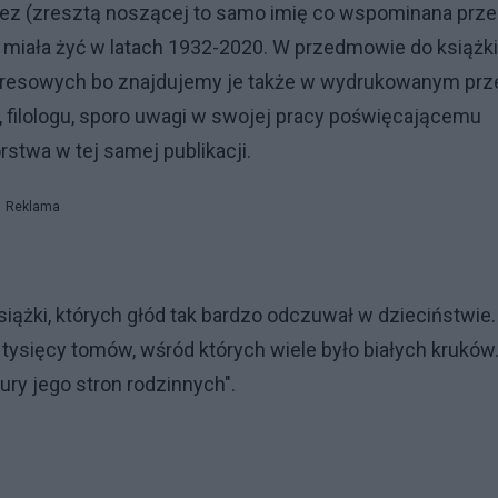
andez (zresztą noszącej to samo imię co wspominana prz
z miała żyć w latach 1932-2020. W przedmowie do książki
 kresowych bo znajdujemy je także w wydrukowanym prz
, filologu, sporo uwagi w swojej pracy poświęcającemu
stwa w tej samej publikacji.
Reklama
książki, których głód tak bardzo odczuwał w dzieciństwie.
 tysięcy tomów, wśród których wiele było białych kruków
tury jego stron rodzinnych".