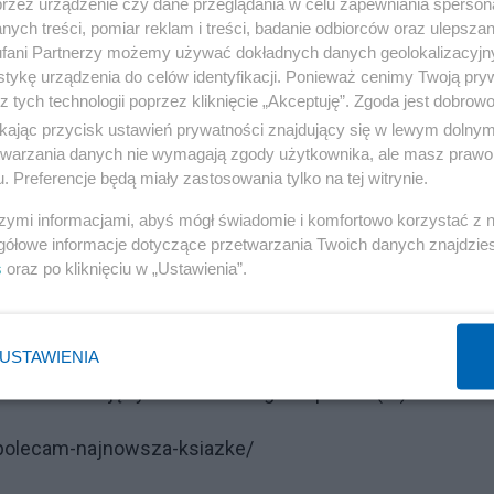
przy tym osobą bardzo oczytaną, a jej biblioteczka literatu
przez urządzenie czy dane przeglądania w celu zapewniania sperson
ych treści, pomiar reklam i treści, badanie odbiorców oraz ulepszan
kowi".
fani Partnerzy możemy używać dokładnych danych geolokalizacyjn
tykę urządzenia do celów identyfikacji. Ponieważ cenimy Twoją pry
sen) cieszy się bardzo dobrą pamięcią. Doskonale też
z tych technologii poprzez kliknięcie „Akceptuję”. Zgoda jest dobro
go i gwary kresowej posługuje się francuskim, niemiecki
ikając przycisk ustawień prywatności znajdujący się w lewym dolny
etwarzania danych nie wymagają zgody użytkownika, ale masz prawo 
im. Zna także podstawy rosyjskiego i jidysz".(...)
. Preferencje będą miały zastosowania tylko na tej witrynie.
Reklama
szymi informacjami, abyś mógł świadomie i komfortowo korzystać z
gółowe informacje dotyczące przetwarzania Twoich danych znajdzi
ne, jak i fakt, że jest dzieckiem adoptowanym,
s
oraz po kliknięciu w „Ustawienia”.
nych rodziców, a jedynie ich imiona. To samo dotyczy j
nień mają charakter bardzo osobisty.
USTAWIENIA
umaczeń z języka francuskiego na polski. (....)
r-polecam-najnowsza-ksiazke/