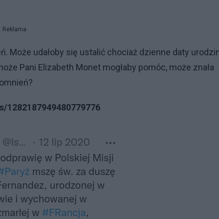
Reklama
. Może udałoby się ustalić chociaż dzienne daty urodzin
 może Pani Elizabeth Monet mogłaby pomóc, może znała
spomnień?
tus/1282187949480779776