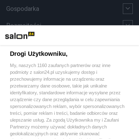
Gospodarka
Rozmaitości
Technologie
Drogi Użytkowniku,
Sport
My, naszych 1160 zaufanych partnerów oraz inne
podmioty z salon24.pl uzyskujemy dostęp i
Społeczeństwo
przechowujemy informacje na urządzeniu oraz
przetwarzamy dane osobowe, takie jak unikalne
Kultura
identyfikatory, standardowe informacje wysyłane przez
urządzenie czy dane przeglądania w celu zapewniania
spersonalizowanych reklam, wybór spersonalizowanych
treści, pomiar reklam i treści, badanie odbiorców oraz
ulepszanie usług. Za zgodą Użytkownika my i Zaufani
X
Facebook
Instagram
Youtube
Partnerzy możemy używać dokładnych danych
geolokalizacyjnych oraz aktywnie skanować