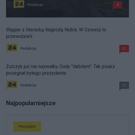
Redakcja
4
Węgier z literacką Nagrodą Nobla. W Szwecji to
przewidzieli
Redakcja
52
Żulczyk już nie nazwałby Dudy "debilem". Tak pisarz
pożegnał byłego prezydenta
Redakcja
33
Najpopularniejsze
Prezydent