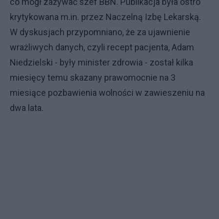
co mógł zażywać szef BBN. Publikacja była ostro
krytykowana m.in. przez Naczelną Izbę Lekarską.
W dyskusjach przypomniano, że za ujawnienie
wrażliwych danych, czyli recept pacjenta, Adam
Niedzielski - były minister zdrowia - został kilka
miesięcy temu skazany prawomocnie na 3
miesiące pozbawienia wolności w zawieszeniu na
dwa lata.