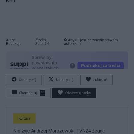
Red.
Autor:
Źródło:
© Artykuł jest chroniony prawem
Redakcja
Salon24
autorskim.
Udostępnij
Udostępnij
Lubię to!
Skomentuj
30
Obserwuj notkę
Kultura
Nie żyje Andrzej Morozowski. TVN24 żegna