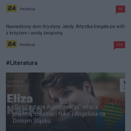
Redakcja
96
Nawiedzony dom Krystyny Jandy. Artystka biegała po willi
z krzyżem i wodą święconą
Redakcja
104
#
Literatura
„Rozczytana Aglomeracja” wraca
jesienią. Laureaci Nike i Angelusa na
Dolnym Śląsku