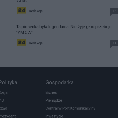
75 lat
Redakcja
15
Ta piosenka była legendarna. Nie żyje głos przeboju
"Y.M.C.A."
Redakcja
11
Polityka
Gospodarka
Rosja
Biznes
PiS
Pieniądze
Rząd
Centralny Port Komunikacyjny
Prezydent
Inwestycje