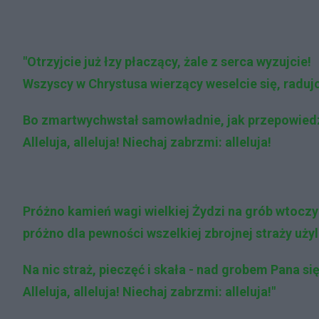
"Otrzyjcie już łzy płaczący, żale z serca wyzujcie!
Wszyscy w Chrystusa wierzący weselcie się, radujc
Bo zmartwychwstał samowładnie, jak przepowiedz
Alleluja, alleluja! Niechaj zabrzmi: alleluja!
Próżno kamień wagi wielkiej Żydzi na grób wtoczy
próżno dla pewności wszelkiej zbrojnej straży użyl
Na nic straż, pieczęć i skała - nad grobem Pana się
Alleluja, alleluja! Niechaj zabrzmi: alleluja!"