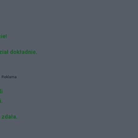
ie!
iał dokładnie.
Reklama
li
i.
 zdała.