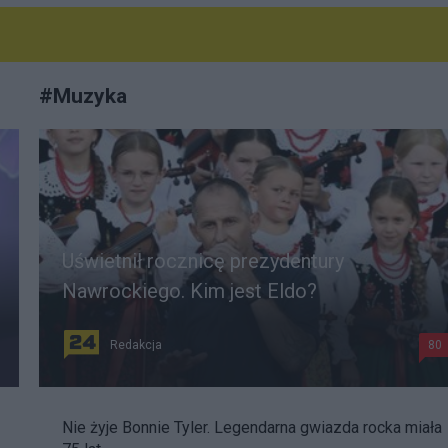
#
Muzyka
Uświetnił rocznicę prezydentury
Nawrockiego. Kim jest Eldo?
Redakcja
80
Nie żyje Bonnie Tyler. Legendarna gwiazda rocka miała