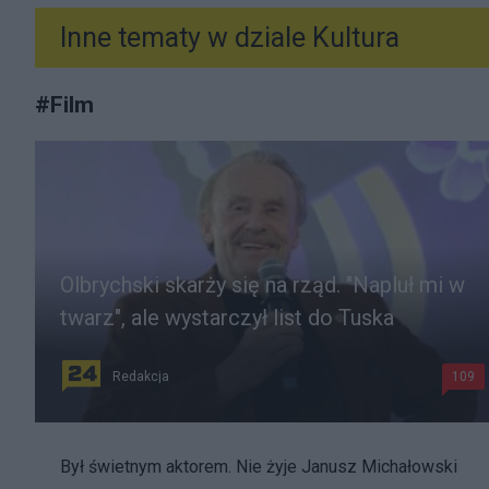
Inne tematy w dziale
Kultura
#
Film
Olbrychski skarży się na rząd. "Napluł mi w
twarz", ale wystarczył list do Tuska
Redakcja
109
Był świetnym aktorem. Nie żyje Janusz Michałowski