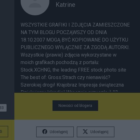
Katrine
WSZYSTKIE GRAFIKI I ZDJĘCIA ZAMIESZCZONE
NA TYM BLOGU POCZĄWSZY OD DNIA
18.10.2007 MOGĄ BYĆ KOPIOWANE DO UŻYTKU
PUBLICZNEGO WYŁĄCZNIE ZA ZGODĄ AUTORKI.
Wszystkie (prawie) zdjęcia wykorzystane w
moich grafikach pochodzą z portalu:
Stock.XCHNG, the leading FREE stock photo site
The best of:
Gross:Strach czy nienawiść?
Szerokiej drogi!
Krajobraz
Impresja świąteczna
Dziękujemy Irlandio!
Wreszcie przyszła :)
13
grudnia
Zdradzona
Power of love ;)
Nowości od blogera
Pesymistycznie...
Przerywnik :)
Hołd Tuski ;)
33
Tęsknota za Marszałkiem
Ice-landia ;)
Irlandia-
bis ;)
Dzień Kobiet :)
Koszmarny sen antypisowca
;)
Wesołej Studniówki! :)
Koszmarny sen
G
Udostępnij
Udostępnij
oszołoma ;)
Na opak :)
Koniec Ery Miłości...