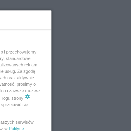
ęp i przechowujemy
ory, standardowe
alizowanych reklam,
ie usług. Za zgodą
ych oraz aktywnie
watność, prosimy o
wolna i zawsze możesz
m rogu strony
.
sprzeciwić się
 naszych serwisów
esz w
Polityce