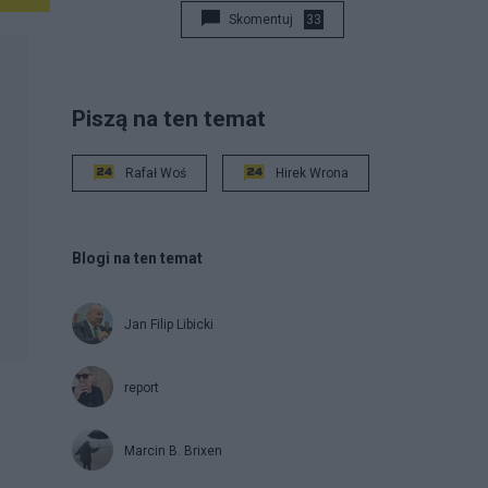
Obsesja
Zaduszkowe klimaty
Wirtualna
Skomentuj
33
dziewczyna ;)
Dla Laine :)
Anna Maria
Piszą na ten temat
Rafał Woś
Hirek Wrona
Blogi na ten temat
Jan Filip Libicki
report
Marcin B. Brixen