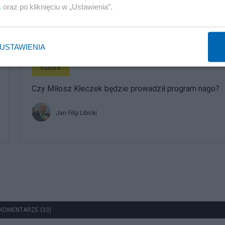
s
oraz po kliknięciu w „Ustawienia”.
Redakcja
USTAWIENIA
Kultura
Czy Miłosz Kłeczek będzie prowadził program nago?
Jan Filip Libicki
KOMENTARZE (33)