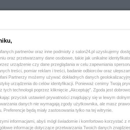
ch i ciepłych Świąt Wielkanocnych!
niku,
ile/tuonela
fanych partnerów oraz inne podmioty z salon24.pl uzyskujemy dost
niu oraz przetwarzamy dane osobowe, takie jak unikalne identyfikat
przez urządzenie czy dane przeglądania w celu zapewniania sperson
ych treści, pomiar reklam i treści, badanie odbiorców oraz ulepszan
fani Partnerzy możemy używać dokładnych danych geolokalizacyjn
tykę urządzenia do celów identyfikacji. Ponieważ cenimy Twoją pry
komentuj
33
Obserwuj notkę
z tych technologii poprzez kliknięcie „Akceptuję”. Zgoda jest dobro
ikając przycisk ustawień prywatności znajdujący się w lewym dolny
etwarzania danych nie wymagają zgody użytkownika, ale masz prawo 
Kultura
. Preferencje będą miały zastosowania tylko na tej witrynie.
Uświetnił rocznicę prezydentury Nawrockiego. Kim jest
szymi informacjami, abyś mógł świadomie i komfortowo korzystać z
gółowe informacje dotyczące przetwarzania Twoich danych znajdzi
Eldo?