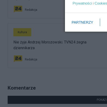
Prywatności
i
Cookie
Redakcja
PARTNERZY
Kultura
Nie żyje Andrzej Morozowski. TVN24 żegna
dziennikarza
Redakcja
Komentarze
POKAŻ 