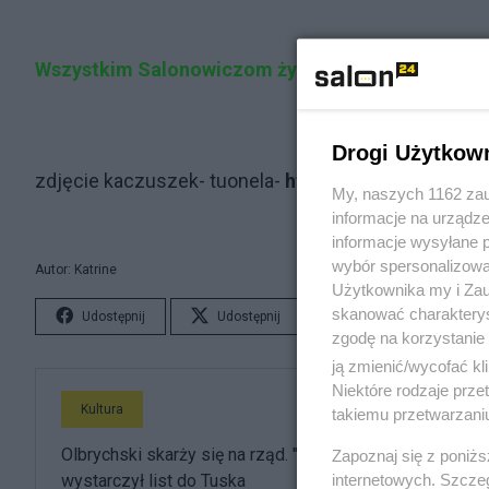
Wszystkim Salonowiczom życzę pięknych, radosny
Drogi Użytkow
zdjęcie kaczuszek- tuonela
-
http://www.sxc.hu/prof
My, naszych 1162 zau
informacje na urządze
informacje wysyłane 
wybór spersonalizowan
Autor: Katrine
Użytkownika my i Zau
skanować charakterys
Udostępnij
Udostępnij
Lubię to!
S
zgodę na korzystanie 
ją zmienić/wycofać kl
Niektóre rodzaje prz
Kultura
takiemu przetwarzaniu
Olbrychski skarży się na rząd. "Napluł mi w twarz", ale
Zapoznaj się z poniż
internetowych. Szcze
wystarczył list do Tuska