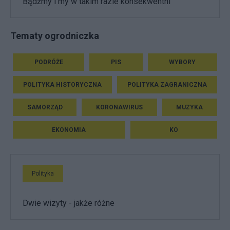
Bądźmy i my w takim razie konsekwentni
Tematy ogrodniczka
PODRÓŻE
PIS
WYBORY
POLITYKA HISTORYCZNA
POLITYKA ZAGRANICZNA
SAMORZĄD
KORONAWIRUS
MUZYKA
EKONOMIA
KO
Polityka
Dwie wizyty - jakże różne