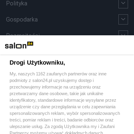
Polityka
Gospodarka
Rozmaitości
Technologie
Drogi Użytkowniku,
Sport
My, naszych 1162 zaufanych partnerów oraz inne
podmioty z salon24.pl uzyskujemy dostęp i
Społeczeństwo
przechowujemy informacje na urządzeniu oraz
przetwarzamy dane osobowe, takie jak unikalne
Kultura
identyfikatory, standardowe informacje wysyłane przez
urządzenie czy dane przeglądania w celu zapewniania
spersonalizowanych reklam, wybór spersonalizowanych
treści, pomiar reklam i treści, badanie odbiorców oraz
ulepszanie usług. Za zgodą Użytkownika my i Zaufani
X
Facebook
Instagram
Youtube
Partnerzy możemy używać dokładnych danych