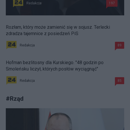
Redakcja
197
Rozłam, który może zamienić się w sojusz. Terlecki
zdradza tajemnice z posiedzeń PiS
Redakcja
89
Hofman bezlitosny dla Kurskiego. "48 godzin po
Smoleńsku liczył, których posłów wyciągnąć"
Redakcja
85
#
Rząd