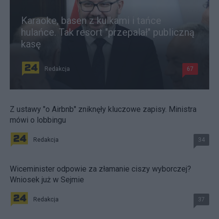
Karaoke, basen z kulkami i tańce
hulańce. Tak resort "przepalał" publiczną
kasę
Redakcja
67
Z ustawy "o Airbnb" zniknęły kluczowe zapisy. Ministra
mówi o lobbingu
Redakcja
34
Wiceminister odpowie za złamanie ciszy wyborczej?
Wniosek już w Sejmie
Redakcja
37