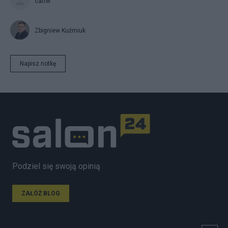
catrw
Zbigniew Kuźmiuk
Napisz notkę
Podziel się swoją opinią
ZAŁÓŻ BLOG