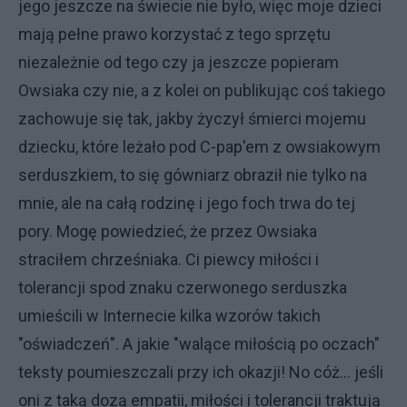
jego jeszcze na świecie nie było, więc moje dzieci
mają pełne prawo korzystać z tego sprzętu
niezależnie od tego czy ja jeszcze popieram
Owsiaka czy nie, a z kolei on publikując coś takiego
zachowuje się tak, jakby życzył śmierci mojemu
dziecku, które leżało pod C-pap'em z owsiakowym
serduszkiem, to się gówniarz obraził nie tylko na
mnie, ale na całą rodzinę i jego foch trwa do tej
pory. Mogę powiedzieć, że przez Owsiaka
straciłem chrześniaka. Ci piewcy miłości i
tolerancji spod znaku czerwonego serduszka
umieścili w Internecie kilka wzorów takich
"oświadczeń". A jakie "walące miłością po oczach"
teksty poumieszczali przy ich okazji! No cóż... jeśli
oni z taką dozą empatii, miłości i tolerancji traktują