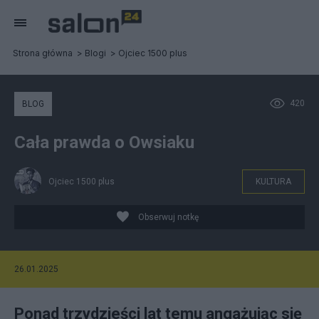
Strona główna
Blogi
Ojciec 1500 plus
420
BLOG
Cała prawda o Owsiaku
Ojciec 1500 plus
KULTURA
Obserwuj notkę
26.01.2025
Ponad trzydzieści lat temu angażując się