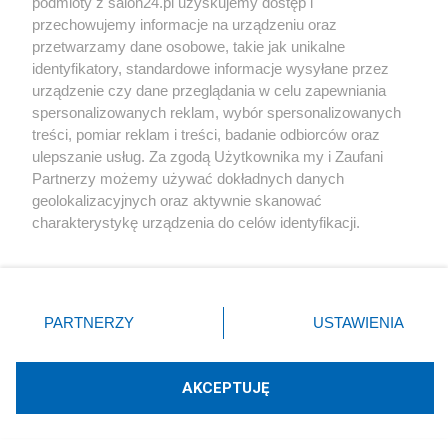
podmioty z salon24.pl uzyskujemy dostęp i
przechowujemy informacje na urządzeniu oraz
przetwarzamy dane osobowe, takie jak unikalne
Ci piewcy miłości i tolerancji spod
identyfikatory, standardowe informacje wysyłane przez
znaku czerwonego serduszka umieścili
urządzenie czy dane przeglądania w celu zapewniania
spersonalizowanych reklam, wybór spersonalizowanych
w Internecie kilka wzorów takich
treści, pomiar reklam i treści, badanie odbiorców oraz
"oświadczeń". A jakie "walące miłością
ulepszanie usług. Za zgodą Użytkownika my i Zaufani
Partnerzy możemy używać dokładnych danych
po oczach" teksty poumieszczali przy
geolokalizacyjnych oraz aktywnie skanować
ich okazji! (...)
Ja przynajmniej wiem,
charakterystykę urządzenia do celów identyfikacji.
że jeśli wrzucam lub wysyłam
Ponieważ cenimy Twoją prywatność, prosimy o zgodę na
korzystanie z tych technologii poprzez kliknięcie
przelewem pieniądze po to żeby
„Akceptuję”. Zgoda jest dobrowolna i zawsze możesz ją
korzystały z tego WSZYSTKIE DZIECI
zmienić/wycofać klikając przycisk ustawień prywatności
PARTNERZY
USTAWIENIA
lub konkretne OBDAROWANE
znajdujący się w lewym dolnym rogu strony
. Niektóre
rodzaje przetwarzania danych nie wymagają zgody
DZIECKO znajdujące się w trudnej
użytkownika, ale masz prawo sprzeciwić się takiemu
AKCEPTUJĘ
sytuacji, to jest to dobry uczynek
, a
przetwarzaniu. Preferencje będą miały zastosowania tylko
na tej witrynie.
jeśli jakiś hi-PO-kryta
wrzuca pieniądze