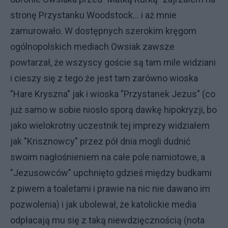
stronę Przystanku Woodstock... i aż mnie
zamurowało. W dostępnych szerokim kręgom
ogólnopolskich mediach Owsiak zawsze
powtarzał, że wszyscy goście są tam mile widziani
i cieszy się z tego że jest tam zarówno wioska
"Hare Kryszna" jak i wioska "Przystanek Jezus" (co
już samo w sobie niosło sporą dawkę hipokryzji, bo
jako wielokrotny uczestnik tej imprezy widziałem
jak "Krisznowcy" przez pół dnia mogli dudnić
swoim nagłośnieniem na całe pole namiotowe, a
"Jezusowców" upchnięto gdzieś między budkami
z piwem a toaletami i prawie na nic nie dawano im
pozwolenia) i jak ubolewał, że katolickie media
odpłacają mu się z taką niewdzięcznością (nota