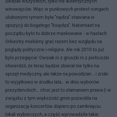
uważali wszystkich, tylko nie autentycznych
winowajców. Więc w punkowych protest songach
ulubionymi rymem była "nędza" stawiana w
opozycji do bogatego "księdza". Natomiast na
początku było to dobrze maskowane - w hasłach
Orkiestry mieliśmy grać razem bez względu na
poglądy polityczne i religijne. Ale rok 2010 to już
było przegięcie: Owsiak ni z gruszki ni z pietruszki
stwierdził, że teraz będzie zbierał nie tylko na
sprzęt medyczny, ale także na powodzian... i zrobi
to wyjątkowo w środku lata... w dniu wyborów
prezydenckich... choć jest to złamaniem prawa (i w
związku z tym większość gmin pozwoliła na
organizację koncertów dopiero po zamknięciu
lokali wyborczych, a część wprowadziła takie