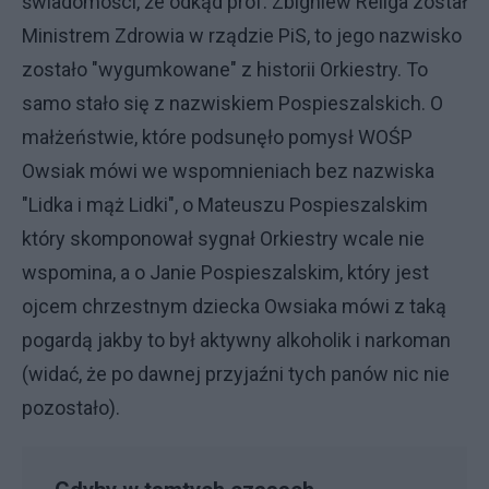
świadomości, że odkąd prof. Zbigniew Religa został
Ministrem Zdrowia w rządzie PiS, to jego nazwisko
zostało "wygumkowane" z historii Orkiestry. To
samo stało się z nazwiskiem Pospieszalskich. O
małżeństwie, które podsunęło pomysł WOŚP
Owsiak mówi we wspomnieniach bez nazwiska
"Lidka i mąż Lidki", o Mateuszu Pospieszalskim
który skomponował sygnał Orkiestry wcale nie
wspomina, a o Janie Pospieszalskim, który jest
ojcem chrzestnym dziecka Owsiaka mówi z taką
pogardą jakby to był aktywny alkoholik i narkoman
(widać, że po dawnej przyjaźni tych panów nic nie
pozostało).