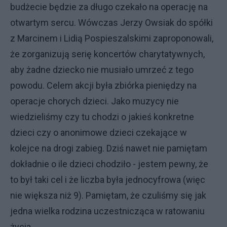
budżecie będzie za długo czekało na operację na
otwartym sercu. Wówczas Jerzy Owsiak do spółki
z Marcinem i Lidią Pospieszalskimi zaproponowali,
że zorganizują serię koncertów charytatywnych,
aby żadne dziecko nie musiało umrzeć z tego
powodu. Celem akcji była zbiórka pieniędzy na
operacje chorych dzieci. Jako muzycy nie
wiedzieliśmy czy tu chodzi o jakieś konkretne
dzieci czy o anonimowe dzieci czekające w
kolejce na drogi zabieg. Dziś nawet nie pamiętam
dokładnie o ile dzieci chodziło - jestem pewny, że
to był taki cel i że liczba była jednocyfrowa (więc
nie większa niż 9). Pamiętam, że czuliśmy się jak
jedna wielka rodzina uczestnicząca w ratowaniu
życia.