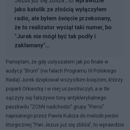
Jezus już się zbliża", to
wprawdzie
jako katolik ze złością wyłączyłem
radio, ale byłem święcie przekonany,
że to realizator wyciął taki numer, bo
"Jurek nie mógł być tak podły i
zakłamany"...
Pamiętam, że gdy usłyszałem jak po finale w
audycji "Brum" (na falach Programu III Polskiego
Radia) Jurek dziękował wszystkim księżom, którzy
poparli Orkiestrę i w niej uczestniczyli, a w tle
sączyły się fałszywe tony antyklerykalnego
paszkwilu "ZChN nadchodzi" grupy "Piersi"
napisanego przez Pawła Kukiza do melodii pieśni
liturgicznej "Pan Jezus już się zbliża", to wprawdzie