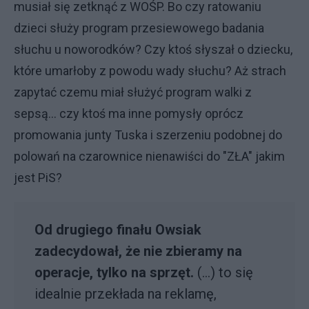
musiał się zetknąć z WOŚP. Bo czy ratowaniu
dzieci służy program przesiewowego badania
słuchu u noworodków? Czy ktoś słyszał o dziecku,
które umarłoby z powodu wady słuchu? Aż strach
zapytać czemu miał służyć program walki z
sepsą... czy ktoś ma inne pomysły oprócz
promowania junty Tuska i szerzeniu podobnej do
polowań na czarownice nienawiści do "ZŁA" jakim
jest PiS?
Od drugiego finału Owsiak
zadecydował, że nie zbieramy na
operacje, tylko na sprzęt.
(...) to się
idealnie przekłada na reklamę,