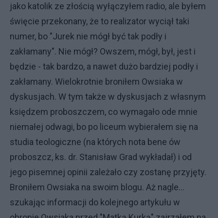
jako katolik ze złością wyłączyłem radio, ale byłem
święcie przekonany, że to realizator wyciął taki
numer, bo "Jurek nie mógł być tak podły i
zakłamany". Nie mógł? Owszem, mógł, był, jest i
będzie - tak bardzo, a nawet dużo bardziej podły i
zakłamany. Wielokrotnie broniłem Owsiaka w
dyskusjach. W tym także w dyskusjach z własnym
księdzem proboszczem, co wymagało ode mnie
niemałej odwagi, bo po liceum wybierałem się na
studia teologiczne (na których nota bene ów
proboszcz, ks. dr. Stanisław Grad wykładał) i od
jego pisemnej opinii zależało czy zostanę przyjęty.
Broniłem Owsiaka na swoim blogu. Aż nagle...
szukając informacji do kolejnego artykułu w
obronie Owsiaka przed "Matką Kurką" zajrzałem na