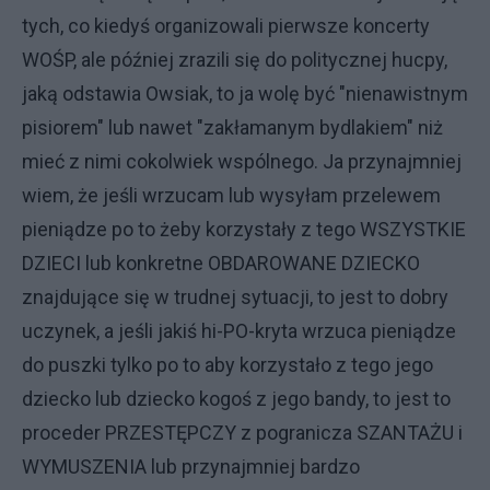
tych, co kiedyś organizowali pierwsze koncerty
WOŚP, ale później zrazili się do politycznej hucpy,
jaką odstawia Owsiak, to ja wolę być "nienawistnym
pisiorem" lub nawet "zakłamanym bydlakiem" niż
mieć z nimi cokolwiek wspólnego. Ja przynajmniej
wiem, że jeśli wrzucam lub wysyłam przelewem
pieniądze po to żeby korzystały z tego WSZYSTKIE
DZIECI lub konkretne OBDAROWANE DZIECKO
znajdujące się w trudnej sytuacji, to jest to dobry
uczynek, a jeśli jakiś hi-PO-kryta wrzuca pieniądze
do puszki tylko po to aby korzystało z tego jego
dziecko lub dziecko kogoś z jego bandy, to jest to
proceder PRZESTĘPCZY z pogranicza SZANTAŻU i
WYMUSZENIA lub przynajmniej bardzo