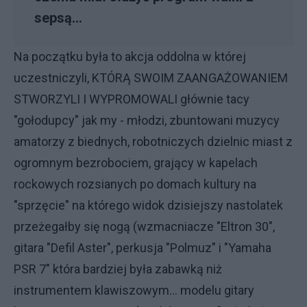
sepsą...
Na początku była to akcja oddolna w której
uczestniczyli, KTÓRĄ SWOIM ZAANGAŻOWANIEM
STWORZYLI I WYPROMOWALI głównie tacy
"gołodupcy" jak my - młodzi, zbuntowani muzycy
amatorzy z biednych, robotniczych dzielnic miast z
ogromnym bezrobociem, grający w kapelach
rockowych rozsianych po domach kultury na
"sprzęcie" na którego widok dzisiejszy nastolatek
przeżegałby się nogą (wzmacniacze "Eltron 30",
gitara "Defil Aster", perkusja "Polmuz" i "Yamaha
PSR 7" która bardziej była zabawką niż
instrumentem klawiszowym... modelu gitary