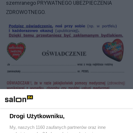
szemranego PRYWATNEGO UBEZPIECZENIA
ZDROWOTNEGO.
Drogi Użytkowniku,
My, naszych 1160 zaufanych partnerów oraz inne