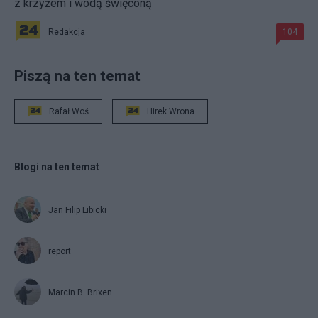
z krzyżem i wodą święconą
Redakcja
104
Piszą na ten temat
Rafał Woś
Hirek Wrona
Blogi na ten temat
Jan Filip Libicki
report
Marcin B. Brixen