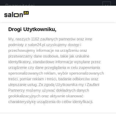
Rozmaitości
Technologie
Drogi Użytkowniku,
Sport
My, naszych 1162 zaufanych partnerów oraz inne
podmioty z salon24.pl uzyskujemy dostęp i
Społeczeństwo
przechowujemy informacje na urządzeniu oraz
przetwarzamy dane osobowe, takie jak unikalne
Kultura
identyfikatory, standardowe informacje wysyłane przez
urządzenie czy dane przeglądania w celu zapewniania
spersonalizowanych reklam, wybór spersonalizowanych
treści, pomiar reklam i treści, badanie odbiorców oraz
ulepszanie usług. Za zgodą Użytkownika my i Zaufani
X
Facebook
Instagram
Youtube
Partnerzy możemy używać dokładnych danych
geolokalizacyjnych oraz aktywnie skanować
charakterystykę urządzenia do celów identyfikacji.
Web Content Media sp. z o. o. © 2022
Ponieważ cenimy Twoją prywatność, prosimy o zgodę na
korzystanie z tych technologii poprzez kliknięcie