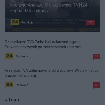
Nie żyje Andrzej Morozowski. TVN24
żegna dziennikarza
Redakcja
127
Dziennikarze TVN Turbo byli oskarżani o gwałt.
Prowomocny wyrok po zniszczonych karierach
Redakcja
22
Przejęcie TVN zahamowane do wyborów? Wyciekł list do
pracowników stacji
Redakcja
40
#
Teatr