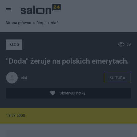
Strona główna
Blogi
olaf
69
BLOG
"Doda" żeruje na polskich emerytach.
olaf
KULTURA
Obserwuj notkę
18.03.2008