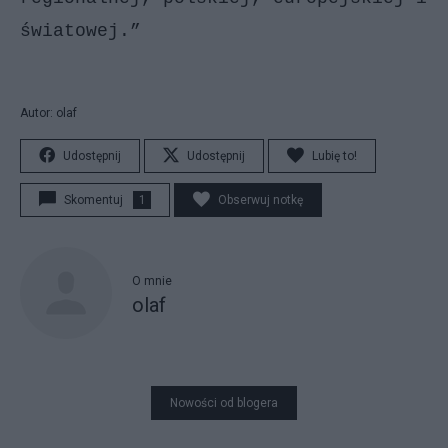
światowej.”
Autor: olaf
Udostępnij
Udostępnij
Lubię to!
Skomentuj
1
Obserwuj notkę
O mnie
olaf
Nowości od blogera