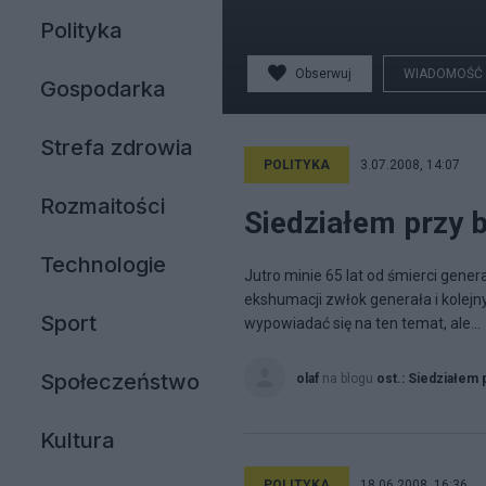
Polityka
Obserwuj
WIADOMOŚĆ
Gospodarka
Strefa zdrowia
POLITYKA
3.07.2008, 14:07
Rozmaitości
Siedziałem przy b
Technologie
Jutro minie 65 lat od śmierci gener
ekshumacji zwłok generała i kolejn
Sport
wypowiadać się na ten temat, ale...
Społeczeństwo
olaf
na blogu
ost.: Siedziałem 
Kultura
POLITYKA
18.06.2008, 16:36