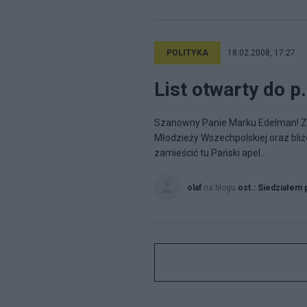
POLITYKA
18.02.2008, 17:27
List otwarty do 
Szanowny Panie Marku Edelman! Z 
Młodzieży Wszechpolskiej oraz bliż
zamieścić tu Pański apel...
olaf
na blogu
ost.: Siedziałem 