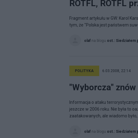
ROTFL, ROTFL prz
Fragment artykułu w GW: Karol Kars
tym, że "Polska jest państwem suw
olaf
na blogu
ost.: Siedziałem 
POLITYKA
6.03.2008, 22:14
"Wyborcza" znów 
Informacja o ataku terrorystycznym
jeszcze w 2006 roku. Nie była to oa
zaatakowanych, ale wiadomo było, ż
olaf
na blogu
ost.: Siedziałem 