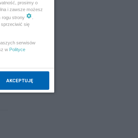
watność, prosimy o
wolna i zawsze możesz
m rogu strony
.
sprzeciwić się
 naszych serwisów
esz w
Polityce
zyma
AKCEPTUJĘ