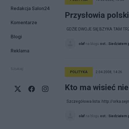
Redakcja Salon24
Przysłowia polski
Komentarze
GDZIE DWOJE SIĘ BZYKA TAM TR
Blogi
olaf
na blogu
ost.: Siedziałem 
Reklama
Szukaj:
POLITYKA
2.04.2008, 14:26
Kto ma wisieć nie
Szczegółowa lista: http://orka.se
olaf
na blogu
ost.: Siedziałem 