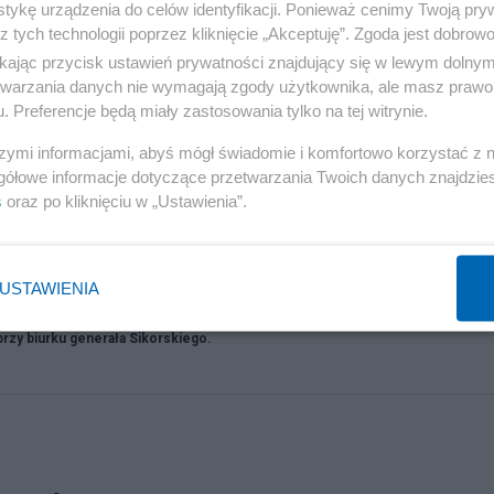
tykę urządzenia do celów identyfikacji. Ponieważ cenimy Twoją pry
z tych technologii poprzez kliknięcie „Akceptuję”. Zgoda jest dobro
ikając przycisk ustawień prywatności znajdujący się w lewym dolny
etwarzania danych nie wymagają zgody użytkownika, ale masz prawo 
. Preferencje będą miały zastosowania tylko na tej witrynie.
szymi informacjami, abyś mógł świadomie i komfortowo korzystać z
polskich emerytach.
gółowe informacje dotyczące przetwarzania Twoich danych znajdzi
s
oraz po kliknięciu w „Ustawienia”.
ram „Gwiazdy tańczą na lodzie.” Jedną z głównych bohaterek tego
znana jako Doda Elektroda (WTF?) Za każdy odcinek, piosenkarka otr
USTAWIENIA
przy biurku generała Sikorskiego.