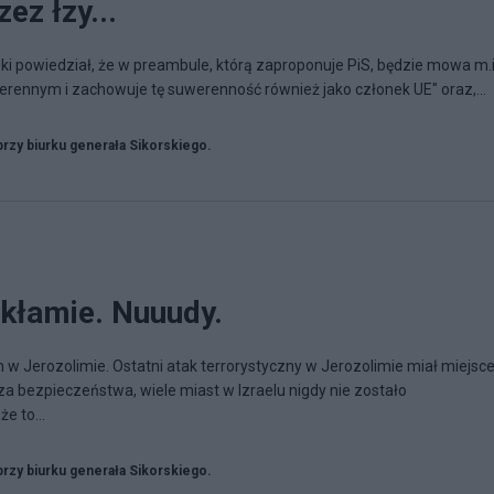
ez łzy...
ki powiedział, że w preambule, którą zaproponuje PiS, będzie mowa m.i
erennym i zachowuje tę suwerenność również jako członek UE" oraz,...
przy biurku generała Sikorskiego.
kłamie. Nuuudy.
 w Jerozolimie. Ostatni atak terrorystyczny w Jerozolimie miał miejsc
za bezpieczeństwa, wiele miast w Izraelu nigdy nie zostało
e to...
przy biurku generała Sikorskiego.