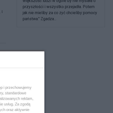
większość ludzi w ogóle by nie myślała o
przyszłości i wszystko przejadła. Potem
 I
jak nie mieliby za co żyć chcieliby pomocy
państwa." Zgadza...
ęp i przechowujemy
ory, standardowe
alizowanych reklam,
ie usług. Za zgodą
ych oraz aktywnie