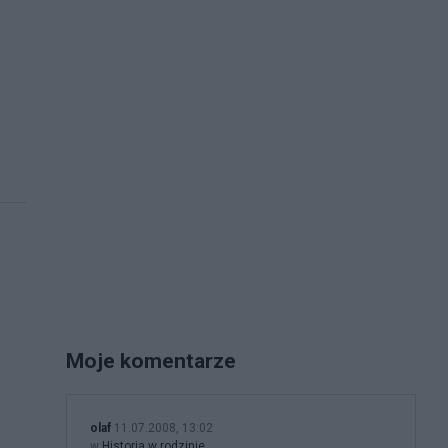
Moje komentarze
olaf
11.07.2008, 13:02
w
Historia w rodzinie