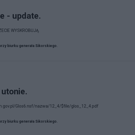
e - update.
ZECIE WYSKROBUJĄ.
przy biurku generała Sikorskiego.
 utonie.
jm.gov.pl/Glos6.nsf/nazwa/12_4/$file/glos_12_4.pdf
przy biurku generała Sikorskiego.