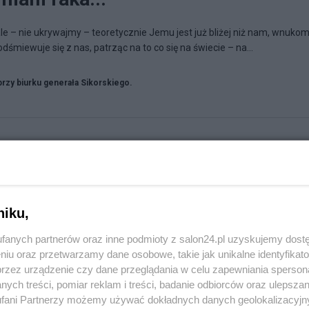
e – nie ukrywajmy – teoretycznie Jemu jest już bliżej niż nam, wnukom.
miewuje się z nas, patrząc na to co się na świecie – na...
przy biurku generała Sikorskiego.
niku,
fanych partnerów oraz inne podmioty z salon24.pl uzyskujemy dost
niu oraz przetwarzamy dane osobowe, takie jak unikalne identyfikat
przez urządzenie czy dane przeglądania w celu zapewniania sperson
ych treści, pomiar reklam i treści, badanie odbiorców oraz ulepszan
fani Partnerzy możemy używać dokładnych danych geolokalizacyjn