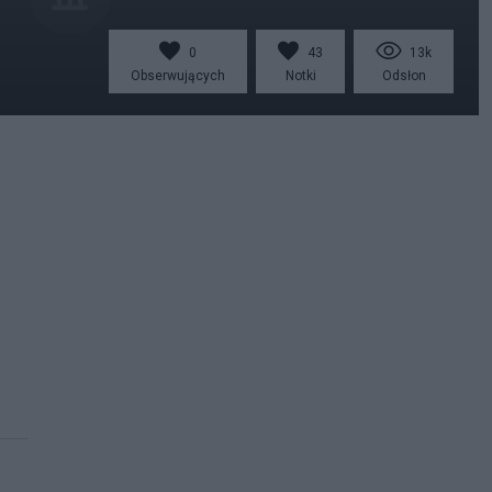
0
43
13k
Obserwujących
Notki
Odsłon