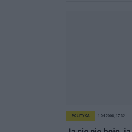
POLITYKA
1.04.2008, 17:32
Ja się nie boję, j