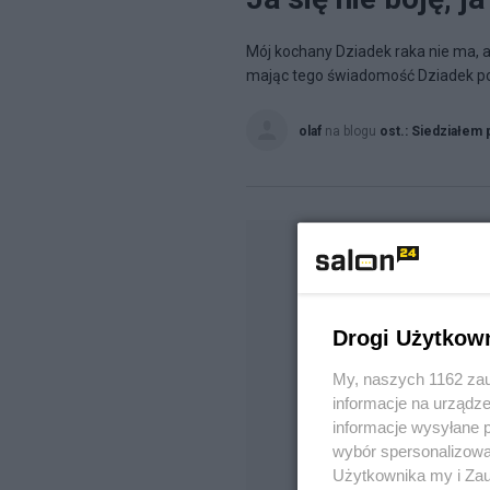
Mój kochany Dziadek raka nie ma, al
mając tego świadomość Dziadek podś
olaf
na blogu
ost.: Siedziałem 
Drogi Użytkow
My, naszych 1162 zau
informacje na urządze
informacje wysyłane 
wybór spersonalizowan
Użytkownika my i Zau