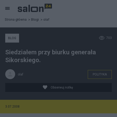
Strona główna
Blogi
olaf
703
BLOG
Siedziałem przy biurku generała
Sikorskiego.
olaf
POLITYKA
Obserwuj notkę
3.07.2008