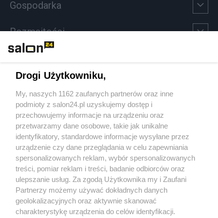
Gospodarka
Rozmaitości
Technologie
Drogi Użytkowniku,
Sport
My, naszych 1162 zaufanych partnerów oraz inne
podmioty z salon24.pl uzyskujemy dostęp i
Społeczeństwo
przechowujemy informacje na urządzeniu oraz
przetwarzamy dane osobowe, takie jak unikalne
Kultura
identyfikatory, standardowe informacje wysyłane przez
urządzenie czy dane przeglądania w celu zapewniania
spersonalizowanych reklam, wybór spersonalizowanych
treści, pomiar reklam i treści, badanie odbiorców oraz
ulepszanie usług. Za zgodą Użytkownika my i Zaufani
X
Facebook
Instagram
Youtube
Partnerzy możemy używać dokładnych danych
geolokalizacyjnych oraz aktywnie skanować
charakterystykę urządzenia do celów identyfikacji.