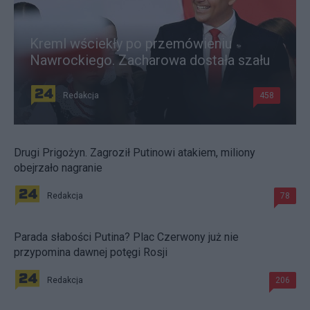
Kreml wściekły po przemówieniu
Nawrockiego. Zacharowa dostała szału
Redakcja
458
Drugi Prigożyn. Zagroził Putinowi atakiem, miliony
obejrzało nagranie
Redakcja
78
Parada słabości Putina? Plac Czerwony już nie
przypomina dawnej potęgi Rosji
Redakcja
206