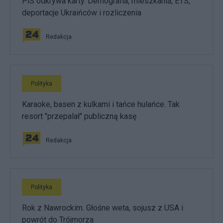
PiS odkrywa karty. Demografia, mieszkania, ETS,
deportacje Ukraińców i rozliczenia
Redakcja
Polityka
Karaoke, basen z kulkami i tańce hulańce. Tak
resort "przepalał" publiczną kasę
Redakcja
Polityka
Rok z Nawrockim. Głośne weta, sojusz z USA i
powrót do Trójmorza