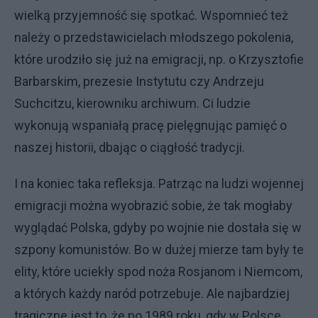
wielką przyjemność się spotkać. Wspomnieć też
należy o przedstawicielach młodszego pokolenia,
które urodziło się już na emigracji, np. o Krzysztofie
Barbarskim, prezesie Instytutu czy Andrzeju
Suchcitzu, kierowniku archiwum. Ci ludzie
wykonują wspaniałą pracę pielęgnując pamięć o
naszej historii, dbając o ciągłość tradycji.
I na koniec taka refleksja. Patrząc na ludzi wojennej
emigracji można wyobrazić sobie, że tak mogłaby
wyglądać Polska, gdyby po wojnie nie dostała się w
szpony komunistów. Bo w dużej mierze tam były te
elity, które uciekły spod noża Rosjanom i Niemcom,
a których każdy naród potrzebuje. Ale najbardziej
tragiczne jest to, że po 1989 roku, gdy w Polsce