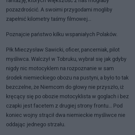
fantazję, których większość z nas mogłaby
pozazdrościć. A swoimi przygodami mogliby
zapełnić kilometry taśmy filmowej...
Poznajcie państwo kilku wspaniałych Polaków.
Płk Mieczysław Sawicki, oficer, pancerniak, pilot
myśliwca. Walczył w Tobruku, wybrał się jak gdyby
nigdy nic motocyklem na rozpoznanie w sam
środek niemieckiego obozu na pustyni, a było to tak
bezczelne, że Niemcom do głowy nie przyszło, iż
kręcący się po obozie motocyklista w goglach i bez
czapki jest facetem z drugiej strony frontu... Pod
koniec wojny strącił dwa niemieckie myśliwce nie
oddając jednego strzału.