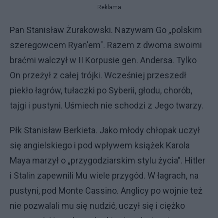
Reklama
Pan Stanisław Żurakowski. Nazywam Go „polskim
szeregowcem Ryan'em". Razem z dwoma swoimi
braćmi walczył w II Korpusie gen. Andersa. Tylko
On przeżył z całej trójki. Wcześniej przeszedł
piekło łagrów, tułaczki po Syberii, głodu, chorób,
tajgi i pustyni. Uśmiech nie schodzi z Jego twarzy.
Płk Stanisław Berkieta. Jako młody chłopak uczył
się angielskiego i pod wpływem książek Karola
Maya marzył o „przygodziarskim stylu życia". Hitler
i Stalin zapewnili Mu wiele przygód. W łagrach, na
pustyni, pod Monte Cassino. Anglicy po wojnie też
nie pozwalali mu się nudzić, uczył się i ciężko